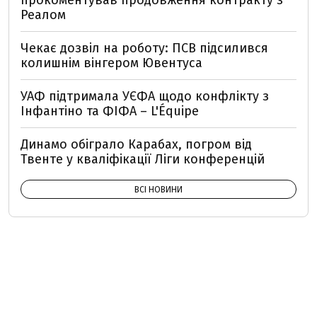
прокоментував продовження контракту з
Реалом
Чекає дозвіл на роботу: ПСВ підсилився
колишнім вінгером Ювентуса
УАФ підтримала УЄФА щодо конфлікту з
Інфантіно та ФІФА – L'Équipe
Динамо обіграло Карабах, погром від
Твенте у кваліфікації Ліги конференцій
ВСІ НОВИНИ