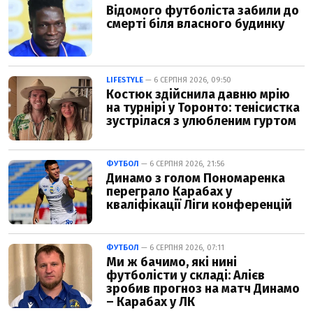
Відомого футболіста забили до
смерті біля власного будинку
LIFESTYLE
— 6 СЕРПНЯ 2026, 09:50
Костюк здійснила давню мрію
на турнірі у Торонто: тенісистка
зустрілася з улюбленим гуртом
ФУТБОЛ
— 6 СЕРПНЯ 2026, 21:56
Динамо з голом Пономаренка
переграло Карабах у
кваліфікації Ліги конференцій
ФУТБОЛ
— 6 СЕРПНЯ 2026, 07:11
Ми ж бачимо, які нині
футболісти у складі: Алієв
зробив прогноз на матч Динамо
– Карабах у ЛК