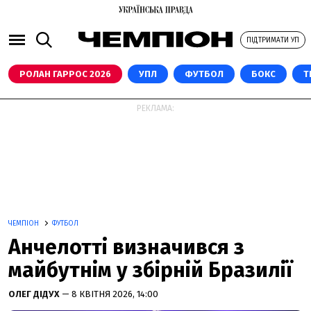
ПІДТРИМАТИ УП
РОЛАН ГАРРОС 2026
УПЛ
ФУТБОЛ
БОКС
Т
РЕКЛАМА:
ЧЕМПІОН
ФУТБОЛ
Анчелотті визначився з
майбутнім у збірній Бразилії
ОЛЕГ ДІДУХ
— 8 КВІТНЯ 2026, 14:00