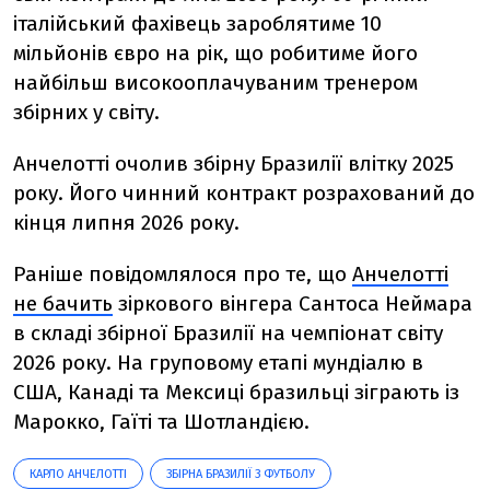
італійський фахівець зароблятиме 10
мільйонів євро на рік, що робитиме його
найбільш високооплачуваним тренером
збірних у світу.
Анчелотті очолив збірну Бразилії влітку 2025
року. Його чинний контракт розрахований до
кінця липня 2026 року.
Раніше повідомлялося про те, що
Анчелотті
не бачить
зіркового вінгера Сантоса Неймара
в складі збірної Бразилії на чемпіонат світу
2026 року. На груповому етапі мундіалю в
США, Канаді та Мексиці бразильці зіграють із
Марокко, Гаїті та Шотландією.
КАРЛО АНЧЕЛОТТІ
ЗБІРНА БРАЗИЛІЇ З ФУТБОЛУ