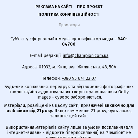
РЕКЛАМА НА САЙТІ
ПРО ПРОЄКТ
ПОЛІТИКА КОНФІДЕНЦІЙНОСТІ
Промокоди
Суб'єкт у сфері онлайн-медіа; ідентифікатор медіа -
R40-
04706
.
E-mail редакції:
info@champion.com.ua
Адреса: 01032, м. Київ, вул. Жилянська, 48, 50А
Телефон:
+380 95 641 22 07
Будь-яке копіювання, передрук та відтворення фотографічних
творів та/або аудіовізуальних творів правовласника Getty
Images - суворо забороняється.
Матеріали, розміщені на цьому сайті, призначені
виключно для
осіб віком від 21 року.
Якщо вам менше 21 року, будь ласка,
залиште цей сайт.
Використання матеріалів сайту лише за умови посилання (для
інтернет-видань - відкрите гіперпосилання) на "Чемпіон" не
нижче другого абзацу.