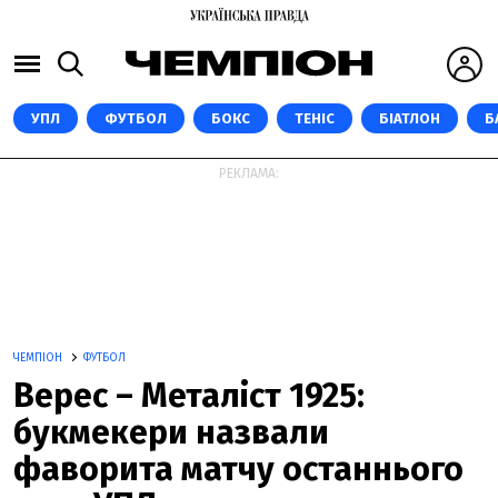
УПЛ
ФУТБОЛ
БОКС
ТЕНІС
БІАТЛОН
Б
РЕКЛАМА:
ЧЕМПІОН
ФУТБОЛ
Верес – Металіст 1925:
букмекери назвали
фаворита матчу останнього