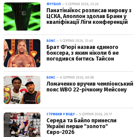
ФУТБОЛ
— 5 СЕРПНЯ 2026, 23:26
Панатінаїкос розписав мирову з
ЦСКА, Аполлон здолав Бранн у
кваліфікації Ліги конференцій
БОКС
— 5 СЕРПНЯ 2026, 12:40
Брат Ф'юрі назвав єдиного
боксера, з яким ніколи б не
погодився битись Тайсон
БОКС
— 6 СЕРПНЯ 2026, 00:58
Ломаченко вручив чемпіонський
пояс WBO 22-річному Мейсону
СТРИБКИ У ВОДУ
— 5 СЕРПНЯ 2026, 20:17
Середа та Байло принесли
Україні перше "золото"
Євро-2026