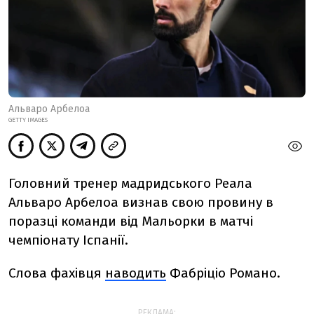
Альваро Арбелоа
GETTY IMAGES
Головний тренер мадридського Реала
Альваро Арбелоа визнав свою провину в
поразці команди від Мальорки в матчі
чемпіонату Іспанії.
Слова фахівця
наводить
Фабріціо Романо.
РЕКЛАМА: