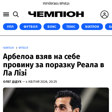
УПЛ
ФУТБОЛ
БОКС
ТЕНІС
БІАТЛОН
Б
ЧЕМПІОН
ФУТБОЛ
Арбелоа взяв на себе
провину за поразку Реала в
Ла Лізі
ОЛЕГ ДІДУХ
— 4 КВІТНЯ 2026, 20:25