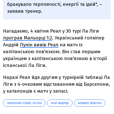
бракувало терплячості, енергії та ідей", –
заявив тренер.
Нагадаємо, 4 квітня Реал у 30 турі Ла Ліги
програв Мальорці 1:2
. Український голкіпер
Андрій
Лунін вивів Реал
на матч із
капітанською пов'язкою. Він став першим
українцем з капітанською пов'язкою в історії
іспанської Ла Ліги.
Наразі Реал йде другим у турнірній таблиці Ла
Ліги з 4-очковим відставанням від Барселони,
у каталонців є матч у запасі.
ЧЕМПІОНАТ ІСПАНІЇ, ЛА ЛІГА
РЕАЛ МАДРИД
АЛЬВАРО АРБЕЛОА