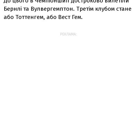
До цього в Чемпіоншип достроково вилетіли
Бернлі та Вулвергемптон. Третім клубом стане
або Тоттенгем, або Вест Гем.
РЕКЛАМА: