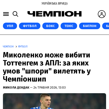
УПЛ
ФУТБОЛ
БОКС
ТЕНІС
БІАТЛОН
Б
ЧЕМПІОН
ФУТБОЛ
Миколенко може вибити
Тоттенгем з АПЛ: за яких
умов "шпори" вилетять у
Чемпіоншип
МИКОЛА ДЕНДАК
— 24 ТРАВНЯ 2026, 13:03