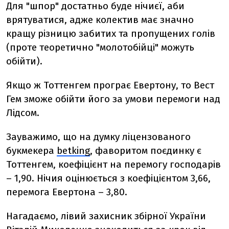
Для "шпор" достатньо буде нічиєї, аби
врятуватися, адже колектив має значно
кращу різницю забитих та пропущених голів
(проте теоретично "молотобійці" можуть
обійти).
Якщо ж Тоттенгем програє Евертону, то Вест
Гем зможе обійти його за умови перемоги над
Лідсом.
Зауважимо, що на думку ліцензованого
букмекера
betking
, фаворитом поєдинку є
Тоттенгем, коефіцієнт на перемогу господарів
– 1,90. Нічия оцінюється з коефіцієнтом 3,66,
перемога Евертона – 3,80.
Нагадаємо, лівий захисник збірної України