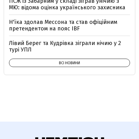
ПСЖ із Забарним у складі зіграв унічию з
МЮ: відома оцінка українського захисника
Н'їка здолав Мессона та став офіційним
претендентом на пояс IBF
Лівий Берег та Кудрівка зіграли нічию у 2
турі УПЛ
ВСІ НОВИНИ