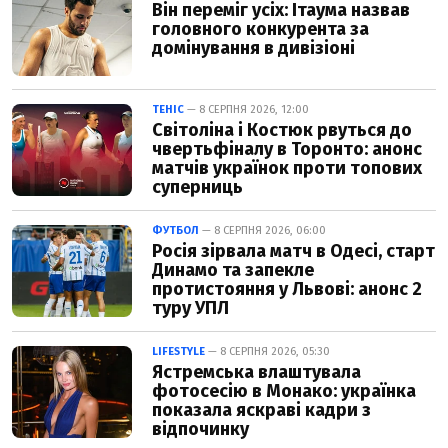
Він переміг усіх: Ітаума назвав
головного конкурента за
домінування в дивізіоні
ТЕНІС
— 8 СЕРПНЯ 2026, 12:00
Світоліна і Костюк рвуться до
чвертьфіналу в Торонто: анонс
матчів українок проти топових
суперниць
ФУТБОЛ
— 8 СЕРПНЯ 2026, 06:00
Росія зірвала матч в Одесі, старт
Динамо та запекле
протистояння у Львові: анонс 2
туру УПЛ
LIFESTYLE
— 8 СЕРПНЯ 2026, 05:30
Ястремська влаштувала
фотосесію в Монако: українка
показала яскраві кадри з
відпочинку