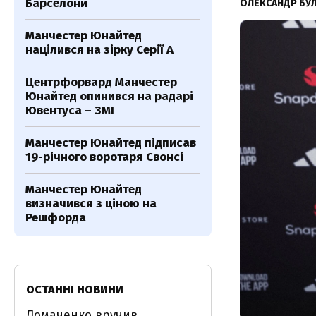
Барселони
ОЛЕКСАНДР БУ
Манчестер Юнайтед
націлився на зірку Серії А
Центрфорвард Манчестер
Юнайтед опинився на радарі
Ювентуса – ЗМІ
Манчестер Юнайтед підписав
19-річного воротаря Свонсі
Манчестер Юнайтед
визначився з ціною на
Решфорда
ОСТАННІ НОВИНИ
Ломаченко вручив