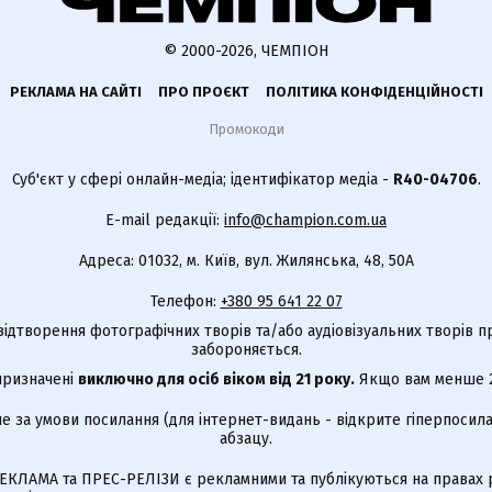
© 2000-2026, ЧЕМПІОН
РЕКЛАМА НА САЙТІ
ПРО ПРОЄКТ
ПОЛІТИКА КОНФІДЕНЦІЙНОСТІ
Промокоди
Суб'єкт у сфері онлайн-медіа; ідентифікатор медіа -
R40-04706
.
E-mail редакції:
info@champion.com.ua
Адреса: 01032, м. Київ, вул. Жилянська, 48, 50А
Телефон:
+380 95 641 22 07
відтворення фотографічних творів та/або аудіовізуальних творів п
забороняється.
 призначені
виключно для осіб віком від 21 року.
Якщо вам менше 21
е за умови посилання (для інтернет-видань - відкрите гіперпосила
абзацу.
КЛАМА та ПРЕС-РЕЛІЗИ є рекламними та публікуються на правах р