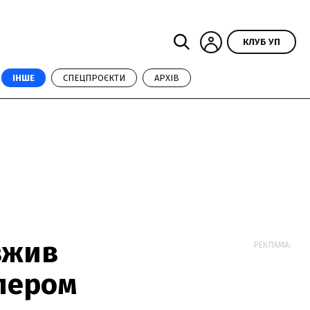
КЛУБ УП
ІНШЕ
СПЕЦПРОЄКТИ
АРХІВ
вжив
РЕКЛАМА:
іпером