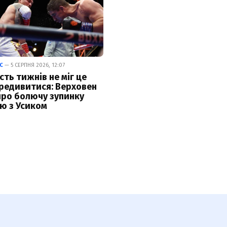
С
— 5 СЕРПНЯ 2026, 12:07
сть тижнів не міг це
редивитися: Верховен
про болючу зупинку
ю з Усиком