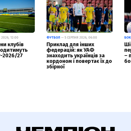
 2026, 12:00
ФУТБОЛ
— 5 СЕРПНЯ 2026, 06:00
БОК
ни клубів
Приклад для інших
Ші
ходитимуть
федерацій: як УАФ
пе
у-2026/27
знаходить українців за
– 
кордоном і повертає їх до
бо
збірної