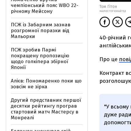
чемпіонський пояс WBO 22-
Том Гітон
річному Мейсону
МАНЧЕСТЕР ЮНАЙТЕД
ПСЖ із Забарним зазнав
розгромної поразки від
Мальорки
40-річний г
англійськи
ПСЖ зробив Пармі
покращену пропозицію
Про це
пов
щодо голкіпера збірної
Японії
Контракт во
розголошую
Алієв: Пономаренко поки що
зовсім не зірка
Другий представник першої
десятки рейтингу програв
"У всьому 
стартовий матч Мастерсу в
дуже ради
Монреалі
допомогти