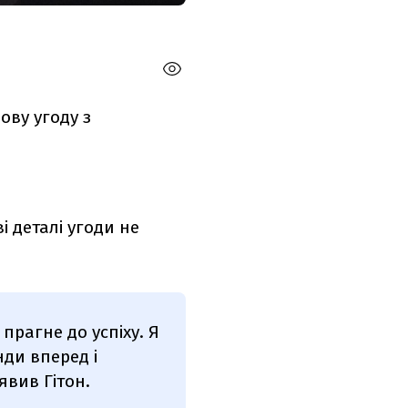
ову угоду з
і деталі угоди не
 прагне до успіху. Я
нди вперед і
явив Гітон.