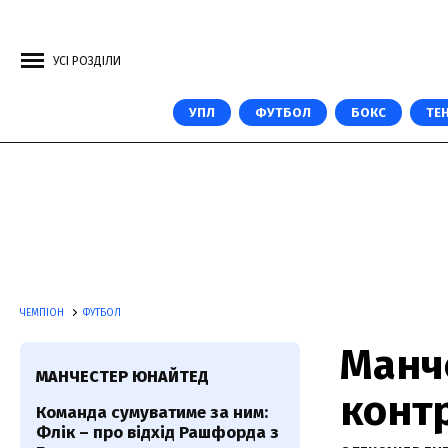
УСІ РОЗДІЛИ
УПЛ
ФУТБОЛ
БОКС
ТЕН
ЧЕМПІОН
ФУТБОЛ
Манч
МАНЧЕСТЕР ЮНАЙТЕД
контр
Команда сумуватиме за ним:
Флік – про відхід Рашфорда з