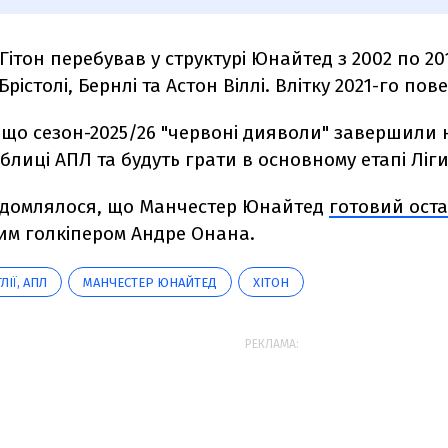
Гітон перебував у структурі Юнайтед з 2002 по 20
Брістолі, Бернлі та Астон Віллі. Влітку 2021-го по
що сезон-2025/26 "червоні дияволи" завершили н
аблиці АПЛ та будуть грати в основному етапі Ліги
ідомлялося, що Манчестер Юнайтед
готовий ост
им голкіпером Андре Онана.
ЛІЇ, АПЛ
МАНЧЕСТЕР ЮНАЙТЕД
ХІТОН
РЕКЛАМА: