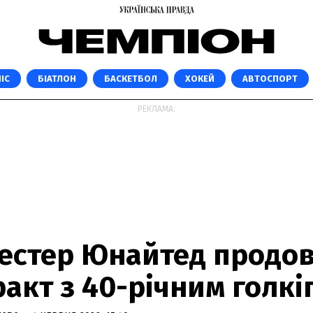
ІС
БІАТЛОН
БАСКЕТБОЛ
ХОКЕЙ
АВТОСПОРТ
РЕКЛАМА:
естер Юнайтед продо
акт з 40-річним голк