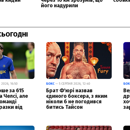
СЬОГОДНІ
2026, 16:50
БОКС
— 5 СЕРПНЯ 2026, 12:40
БОК
ше за 615
Брат Ф'юрі назвав
Ве
а Челсі, але
єдиного боксера, з яким
др
команді
ніколи б не погодився
хо
разки від
битись Тайсон
за