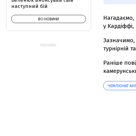
Беленюк анонсував свій
наступний бій
Нагадаємо, 
ВСІ НОВИНИ
у Кардіффі, 
Зазначимо, 
РЕКЛАМА:
турнірній т
Раніше пов
камерунськ
ЧЕМПІОНАТ АНГ