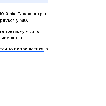
10-й рік. Також пограв
вернувся у МЮ.
а третьому місці в
 чемпіонів.
аточно попрощатися
із