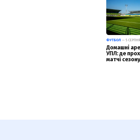
ФУТБОЛ
— 5 СЕРПНЯ
Домашні аре
УПЛ: де про
матчі сезон