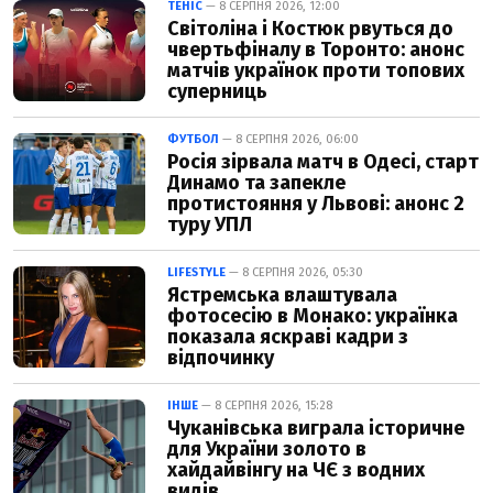
ТЕНІС
— 8 СЕРПНЯ 2026, 12:00
Світоліна і Костюк рвуться до
чвертьфіналу в Торонто: анонс
матчів українок проти топових
суперниць
ФУТБОЛ
— 8 СЕРПНЯ 2026, 06:00
Росія зірвала матч в Одесі, старт
Динамо та запекле
протистояння у Львові: анонс 2
туру УПЛ
LIFESTYLE
— 8 СЕРПНЯ 2026, 05:30
Ястремська влаштувала
фотосесію в Монако: українка
показала яскраві кадри з
відпочинку
ІНШЕ
— 8 СЕРПНЯ 2026, 15:28
Чуканівська виграла історичне
для України золото в
хайдайвінгу на ЧЄ з водних
видів