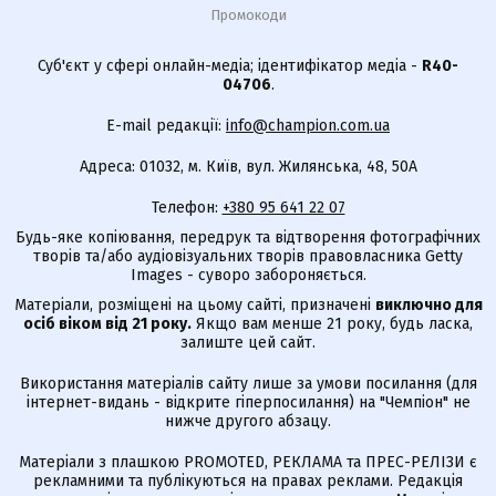
Промокоди
Суб'єкт у сфері онлайн-медіа; ідентифікатор медіа -
R40-
04706
.
E-mail редакції:
info@champion.com.ua
Адреса: 01032, м. Київ, вул. Жилянська, 48, 50А
Телефон:
+380 95 641 22 07
Будь-яке копіювання, передрук та відтворення фотографічних
творів та/або аудіовізуальних творів правовласника Getty
Images - суворо забороняється.
Матеріали, розміщені на цьому сайті, призначені
виключно для
осіб віком від 21 року.
Якщо вам менше 21 року, будь ласка,
залиште цей сайт.
Використання матеріалів сайту лише за умови посилання (для
інтернет-видань - відкрите гіперпосилання) на "Чемпіон" не
нижче другого абзацу.
Матеріали з плашкою PROMOTED, РЕКЛАМА та ПРЕС-РЕЛІЗИ є
рекламними та публікуються на правах реклами. Редакція