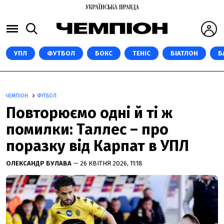
УПЛ
ФУТБОЛ
БОКС
ТЕНІС
БІАТЛОН
Б
ЧЕМПІОН
ФУТБОЛ
Повторюємо одні й ті ж
помилки: Таллес – про
поразку від Карпат в УПЛ
ОЛЕКСАНДР БУЛАВА
— 26 КВІТНЯ 2026, 11:18