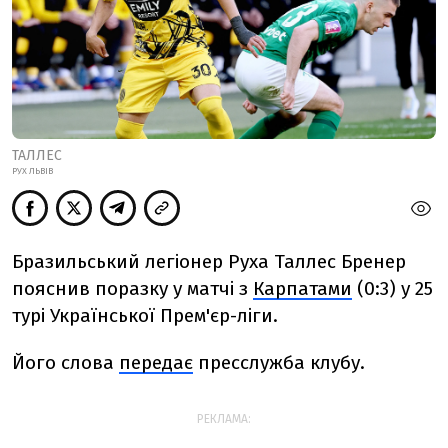
ТАЛЛЕС
РУХ ЛЬВІВ
Бразильський легіонер Руха Таллес Бренер
пояснив поразку у матчі з
Карпатами
(0:3) у 25
турі Української Прем'єр-ліги.
Його слова
передає
пресслужба клубу.
РЕКЛАМА: