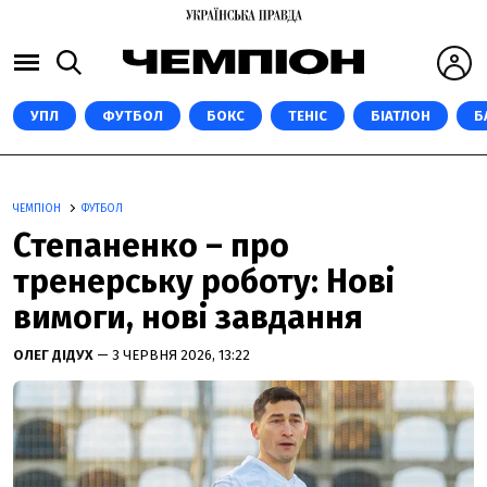
УПЛ
ФУТБОЛ
БОКС
ТЕНІС
БІАТЛОН
Б
ЧЕМПІОН
ФУТБОЛ
Степаненко – про
тренерську роботу: Нові
вимоги, нові завдання
ОЛЕГ ДІДУХ
— 3 ЧЕРВНЯ 2026, 13:22