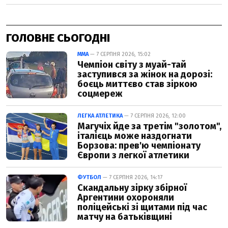
ГОЛОВНЕ СЬОГОДНІ
ММА
— 7 СЕРПНЯ 2026, 15:02
Чемпіон світу з муай-тай
заступився за жінок на дорозі:
боєць миттєво став зіркою
соцмереж
ЛЕГКА АТЛЕТИКА
— 7 СЕРПНЯ 2026, 12:00
Магучіх йде за третім "золотом",
італієць може наздогнати
Борзова: прев'ю чемпіонату
Європи з легкої атлетики
ФУТБОЛ
— 7 СЕРПНЯ 2026, 14:17
Скандальну зірку збірної
Аргентини охороняли
поліцейські зі щитами під час
матчу на батьківщині