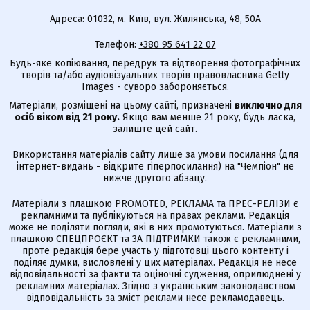
Адреса: 01032, м. Київ, вул. Жилянська, 48, 50А
Телефон:
+380 95 641 22 07
Будь-яке копіювання, передрук та відтворення фотографічних
творів та/або аудіовізуальних творів правовласника Getty
Images - суворо забороняється.
Матеріали, розміщені на цьому сайті, призначені
виключно для
осіб віком від 21 року.
Якщо вам менше 21 року, будь ласка,
залиште цей сайт.
Використання матеріалів сайту лише за умови посилання (для
інтернет-видань - відкрите гіперпосилання) на "Чемпіон" не
нижче другого абзацу.
Матеріали з плашкою PROMOTED, РЕКЛАМА та ПРЕС-РЕЛІЗИ є
рекламними та публікуються на правах реклами. Редакція
може не поділяти погляди, які в них промотуються. Матеріали з
плашкою СПЕЦПРОЄКТ та ЗА ПІДТРИМКИ також є рекламними,
проте редакція бере участь у підготовці цього контенту і
поділяє думки, висловлені у цих матеріалах. Редакція не несе
відповідальності за факти та оціночні судження, оприлюднені у
рекламних матеріалах. Згідно з українським законодавством
відповідальність за зміст реклами несе рекламодавець.