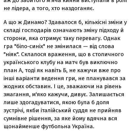
аж до забитого м’яча кияни виступали в ролі
не лідера, а того, хто наздоганяє.
А що ж Динамо? Здавалося б, кількісні зміни у
складі господарів означають зміну підходу й
сторони, яка отримує таку перевагу. Однак
гра "біло-синіх" не змінилася — від слова
"ніяк". Склалося враження, що в столичного
українського клубу на матч був виключно
план А, тоді як навіть Б, не кажучи вже про
інші варіанти ведення гри, не планувався за
жодних обставин. І це, зважаючи на рівень
змагання, м'яко кажучи, дивує. Залишається
лише здогадуватися, якою була б доля
зустрічі, якби італійський суддя не прийняв
сумнівне рішення, за яке йому вдячна вся
щонайменше футбольна Україна.