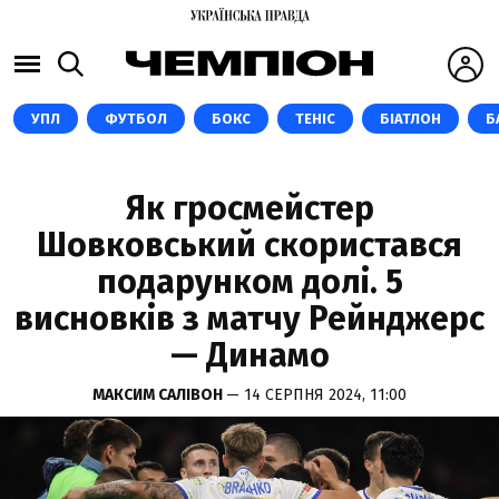
УПЛ
ФУТБОЛ
БОКС
ТЕНІС
БІАТЛОН
Б
Як гросмейстер
Шовковський скористався
подарунком долі. 5
висновків з матчу Рейнджерс
— Динамо
МАКСИМ САЛІВОН
— 14 СЕРПНЯ 2024, 11:00
ФОТО: ФК ДИНАМО КИЇВ