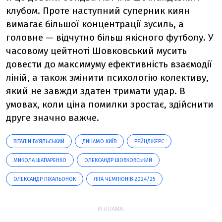
клубом. Проте наступний суперник киян
вимагає більшої концентрації зусиль, а
головне — відчутно більш якісного футболу. У
часовому цейтноті Шовковський мусить
довести до максимуму ефективність взаємодії
ліній, а також змінити психологію колективу,
який не завжди здатен тримати удар. В
умовах, коли ціна помилки зростає, здійснити
друге значно важче.
ВІТАЛІЙ БУЯЛЬСЬКИЙ
ДИНАМО КИЇВ
РЕЙНДЖЕРС
МИКОЛА ШАПАРЕНКО
ОЛЕКСАНДР ШОВКОВСЬКИЙ
ОЛЕКСАНДР ПІХАЛЬОНОК
ЛІГА ЧЕМПІОНІВ-2024/25
РЕКЛАМА: