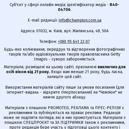
Суб'єкт у сфері онлайн-медіа; ідентифікатор медіа -
R40-
04706
.
E-mail редакції:
info@champion.com.ua
Адреса: 01032, м. Київ, вул. Жилянська, 48, 50А
Телефон:
+380 95 641 22 07
Будь-яке копіювання, передрук та відтворення фотографічних
творів та/або аудіовізуальних творів правовласника Getty
Images - суворо забороняється.
Матеріали, розміщені на цьому сайті, призначені
виключно для
осіб віком від 21 року.
Якщо вам менше 21 року, будь ласка,
залиште цей сайт.
Використання матеріалів сайту лише за умови посилання (для
інтернет-видань - відкрите гіперпосилання) на "Чемпіон" не
нижче другого абзацу.
Матеріали з плашкою PROMOTED, РЕКЛАМА та ПРЕС-РЕЛІЗИ є
рекламними та публікуються на правах реклами. Редакція
може не поділяти погляди, які в них промотуються. Матеріали з
плашкою СПЕЦПРОЄКТ та ЗА ПІДТРИМКИ також є рекламними,
проте редакція бере участь у підготовці цього контенту і