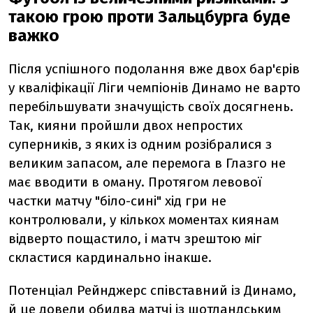
такою грою проти Зальцбурга буде
важко
Після успішного подолання вже двох бар'єрів
у кваліфікації Ліги чемпіонів Динамо не варто
перебільшувати значущість своїх досягнень.
Так, кияни пройшли двох непростих
суперників, з яких із одним розібралися з
великим запасом, але перемога в Глазго не
має вводити в оману. Протягом левової
частки матчу "біло-сині" хід гри не
контролювали, у кількох моментах киянам
відверто пощастило, і матч зрештою міг
скластися кардинально інакше.
Потенціал Рейнджерс співставний із Динамо,
й це довели обидва матчі із шотландським