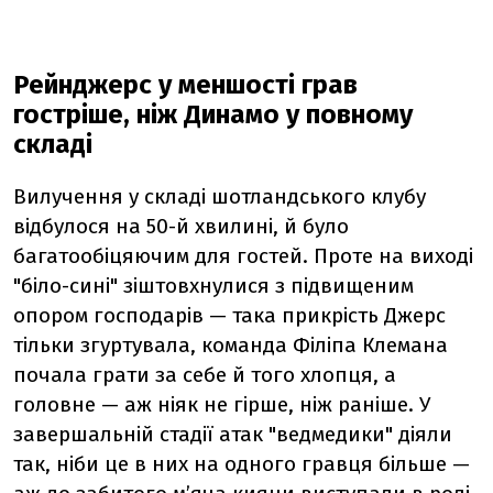
Рейнджерс у меншості грав
гостріше, ніж Динамо у повному
складі
Вилучення у складі шотландського клубу
відбулося на 50-й хвилині, й було
багатообіцяючим для гостей. Проте на виході
"біло-сині" зіштовхнулися з підвищеним
опором господарів — така прикрість Джерс
тільки згуртувала, команда Філіпа Клемана
почала грати за себе й того хлопця, а
головне — аж ніяк не гірше, ніж раніше. У
завершальній стадії атак "ведмедики" діяли
так, ніби це в них на одного гравця більше —