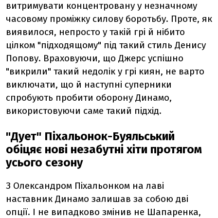
витримувати концентровану у незначному
часовому проміжку силову боротьбу. Проте, як
виявилося, непросто у такій грі й нібито
цілком "підходящому" під такий стиль Денису
Попову. Враховуючи, що Джерс успішно
"викрили" такий недолік у грі киян, не варто
виключати, що й наступні суперники
спробують пробити оборону Динамо,
використовуючи саме такий підхід.
"Дует" Піхальонок-Буяльський
обіцяє нові незабутні хіти протягом
усього сезону
З Олександром Піхальонком на лаві
наставник Динамо залишав за собою дві
опції. І не випадково змінив не Шапаренка,