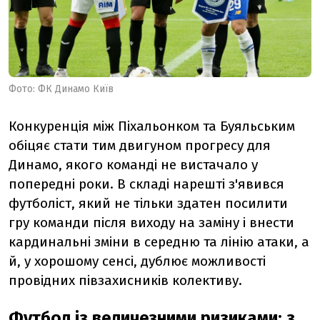
Фото: ФК Динамо Київ
Конкуренція між Піхальонком та Буяльським
обіцяє стати тим двигуном прогресу для
Динамо, якого команді не вистачало у
попередні роки. В складі нарешті з'явився
футболіст, який не тільки здатен посилити
гру команди після виходу на заміну і внести
кардинальні зміни в середню та лінію атаки, а
й, у хорошому сенсі, дублює можливості
провідних півзахисників колективу.
Футбол із величезними ризиками: з