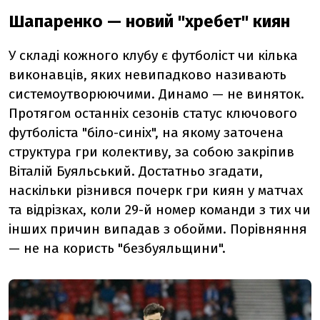
Шапаренко — новий "хребет" киян
У складі кожного клубу є футболіст чи кілька
виконавців, яких невипадково називають
системоутворюючими. Динамо — не виняток.
Протягом останніх сезонів статус ключового
футболіста "біло-синіх", на якому заточена
структура гри колективу, за собою закріпив
Віталій Буяльський. Достатньо згадати,
наскільки різнився почерк гри киян у матчах
та відрізках, коли 29-й номер команди з тих чи
інших причин випадав з обойми. Порівняння
— не на користь "безбуяльщини".