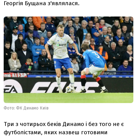
Георгія Бущана з'являлася.
Фото: ФК Динамо Київ
Три з чотирьох беків Динамо і без того не є
футболістами, яких назвеш готовими