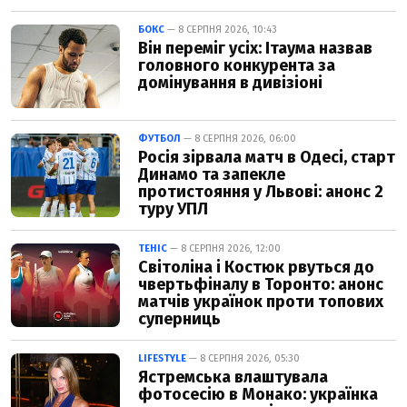
БОКС
— 8 СЕРПНЯ 2026, 10:43
Він переміг усіх: Ітаума назвав
головного конкурента за
домінування в дивізіоні
ФУТБОЛ
— 8 СЕРПНЯ 2026, 06:00
Росія зірвала матч в Одесі, старт
Динамо та запекле
протистояння у Львові: анонс 2
туру УПЛ
ТЕНІС
— 8 СЕРПНЯ 2026, 12:00
Світоліна і Костюк рвуться до
чвертьфіналу в Торонто: анонс
матчів українок проти топових
суперниць
LIFESTYLE
— 8 СЕРПНЯ 2026, 05:30
Ястремська влаштувала
фотосесію в Монако: українка