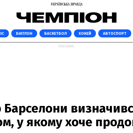
ІС
БІАТЛОН
БАСКЕТБОЛ
ХОКЕЙ
АВТОСПОРТ
РЕКЛАМА:
 Барселони визначивс
ом, у якому хоче прод