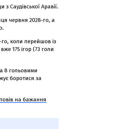
 з Саудівської Аравії.
ця червня 2028-го, а
о.
-го, коли перейшов із
вже 175 ігор (73 голи
та 8 гольовими
жує боротися за
дповів на бажання