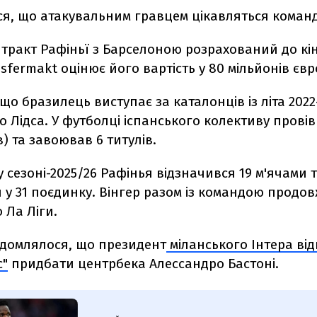
я, що атакувальним гравцем цікавляться команди
ракт Рафіньї з Барселоною розрахований до кін
sfermakt оцінює його вартість у 80 мільйонів євр
що бразилець виступає за каталонців із літа 2022
о Лідса. У футболці іспанського колективу провів 
в) та завоював 6 титулів.
 сезоні-2025/26 Рафінья відзначився 19 м'ячами 
у 31 поєдинку. Вінгер разом із командою продов
 Ла Ліги.
ідомлялося, що президент
міланського Інтера ві
с"
придбати центрбека Алессандро Бастоні.