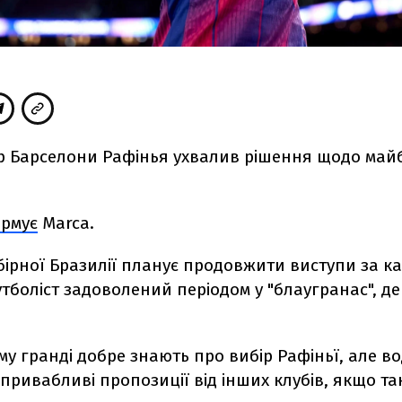
ер Барселони Рафінья ухвалив рішення щодо майб
ормує
Marca.
бірної Бразилії планує продовжити виступи за к
тболіст задоволений періодом у "блаугранас", де
му гранді добре знають про вибір Рафіньї, але в
привабливі пропозиції від інших клубів, якщо та