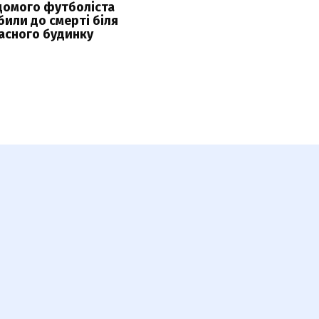
домого футболіста
били до смерті біля
асного будинку