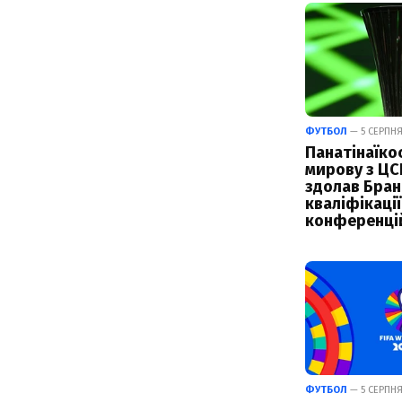
ФУТБОЛ
— 5 СЕРПНЯ
Панатінаїко
мирову з ЦС
здолав Бран
кваліфікації
конференці
ФУТБОЛ
— 5 СЕРПНЯ 