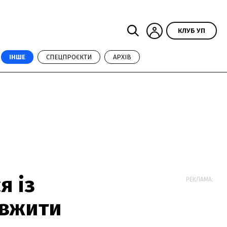
КЛУБ УП
ІНШЕ
СПЕЦПРОЄКТИ
АРХІВ
я із
РЕКЛАМА:
овжити