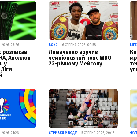
 2026, 23:26
БОКС
— 6 СЕРПНЯ 2026, 00:58
LIF
с розписав
Ломаченко вручив
Ко
КА, Аполлон
чемпіонський пояс WBO
мр
н у
22-річному Мейсону
те
 Ліги
ул
й
2026, 21:26
СТРИБКИ У ВОДУ
— 5 СЕРПНЯ 2026, 20:17
ФУ