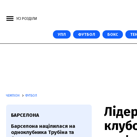
УСІ РОЗДІЛИ
УПЛ
ФУТБОЛ
БОКС
ТЕН
ЧЕМПІОН
ФУТБОЛ
Лідер
БАРСЕЛОНА
клуб
Барселона націлилася на
одноклубника Трубіна та