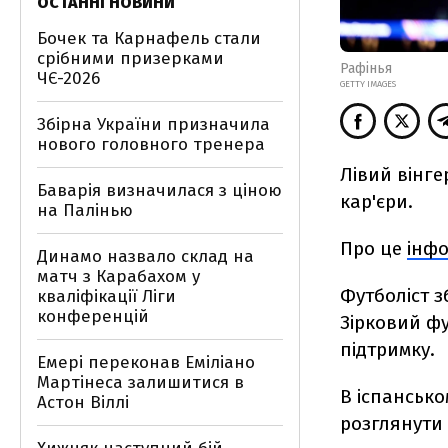
ОСТАННІ НОВИНИ
Бочек та Карнафель стали
срібними призерками
Рафінья
ЧЄ-2026
GETTY IMAGES
Збірна України призначила
нового головного тренера
Лівий вінг
Баварія визначилася з ціною
кар'єри.
на Палінью
Про це
інф
Динамо назвало склад на
матч з Карабахом у
Футболіст з
кваліфікації Ліги
конференцій
Зірковий фу
підтримку.
Емері переконав Еміліано
Мартінеса залишитися в
В іспансько
Астон Віллі
розглянути 