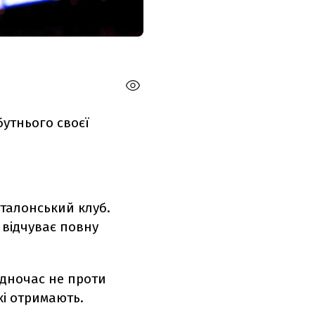
утнього своєї
аталонський клуб.
 відчуває повну
одночас не проти
кі отримають.