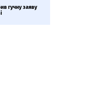
ив гучну заяву
і