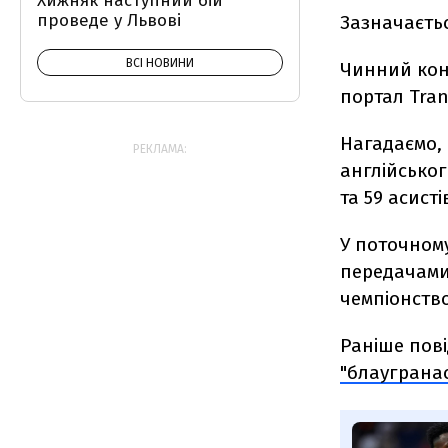
Хижняк наступний бій
проведе у Львові
Зазначаєтьс
ВСІ НОВИНИ
Чинний конт
портал Tran
Нагадаємо, 
РЕКЛАМА:
англійськог
та 59 асисті
У поточному
передачами 
чемпіонство
Раніше пов
"блауграна