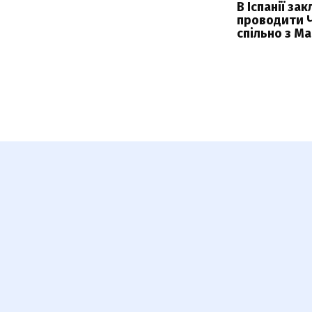
В Іспанії за
проводити 
спільно з М