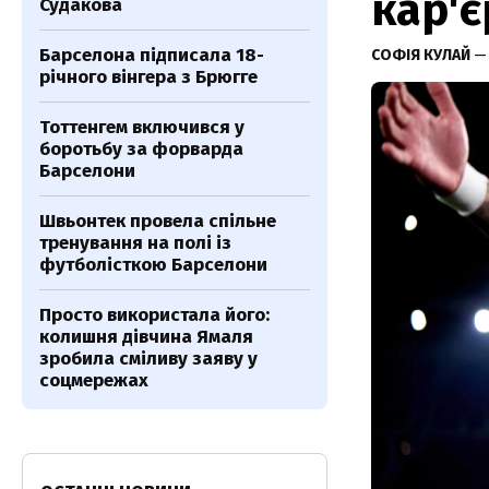
кар'є
Судакова
Барселона підписала 18-
СОФІЯ КУЛАЙ
— 
річного вінгера з Брюгге
Тоттенгем включився у
боротьбу за форварда
Барселони
Швьонтек провела спільне
тренування на полі із
футболісткою Барселони
Просто використала його:
колишня дівчина Ямаля
зробила сміливу заяву у
соцмережах