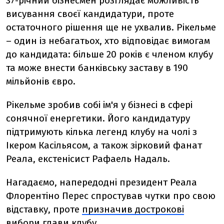
37-річний бізнесмен розглядає можливість
висування своєї кандидатури, проте
остаточного рішення ще не ухвалив. Рікельме
– один із небагатьох, хто відповідає вимогам
до кандидата: більше 20 років є членом клубу
та може внести банківську заставу в 190
мільйонів євро.
Рікельме зробив собі ім'я у бізнесі в сфері
сонячної енергетики. Його кандидатуру
підтримують кілька легенд клубу на чолі з
Ікером Касільясом, а також зірковий фанат
Реала, екстенісист Рафаель Надаль.
Нагадаємо, напередодні президент Реала
Флорентіно Перес спростував чутки про свою
відставку, проте
призначив дострокові
вибори
глави клубу.