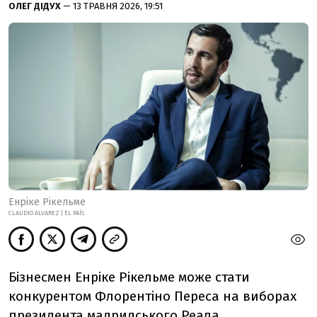
ОЛЕГ ДІДУХ
— 13 ТРАВНЯ 2026, 19:51
Енріке Рікельме
CLAUDIO ALVAREZ | EL PAÍS
Бізнесмен Енріке Рікельме може стати
конкурентом Флорентіно Переса на виборах
президента мадридського Реала.