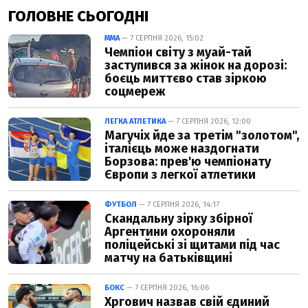
ГОЛОВНЕ СЬОГОДНІ
ММА
— 7 СЕРПНЯ 2026, 15:02
Чемпіон світу з муай-тай
заступився за жінок на дорозі:
боєць миттєво став зіркою
соцмереж
ЛЕГКА АТЛЕТИКА
— 7 СЕРПНЯ 2026, 12:00
Магучіх йде за третім "золотом",
італієць може наздогнати
Борзова: прев'ю чемпіонату
Європи з легкої атлетики
ФУТБОЛ
— 7 СЕРПНЯ 2026, 14:17
Скандальну зірку збірної
Аргентини охороняли
поліцейські зі щитами під час
матчу на батьківщині
БОКС
— 7 СЕРПНЯ 2026, 16:06
Хргович назвав свій єдиний