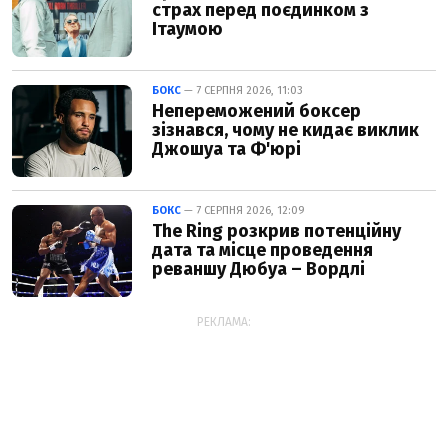
страх перед поєдинком з
Ітаумою
БОКС
— 7 СЕРПНЯ 2026, 11:03
Непереможений боксер
зізнався, чому не кидає виклик
Джошуа та Ф'юрі
БОКС
— 7 СЕРПНЯ 2026, 12:09
The Ring розкрив потенційну
дата та місце проведення
реваншу Дюбуа – Вордлі
РЕКЛАМА: