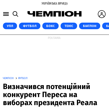
УПЛ
ФУТБОЛ
БОКС
ТЕНІС
БІАТЛОН
Б
РЕКЛАМА:
ЧЕМПІОН
ФУТБОЛ
Визначився потенційний
конкурент Переса на
виборах президента Реала