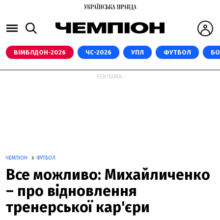
ВІМБЛДОН-2026
ЧС-2026
УПЛ
ФУТБОЛ
БО
РЕКЛАМА:
ЧЕМПІОН
ФУТБОЛ
Все можливо: Михайличенко
– про відновлення
тренерської кар'єри