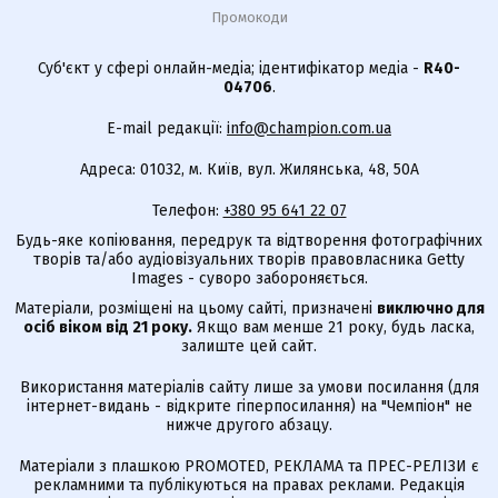
Промокоди
Суб'єкт у сфері онлайн-медіа; ідентифікатор медіа -
R40-
04706
.
E-mail редакції:
info@champion.com.ua
Адреса: 01032, м. Київ, вул. Жилянська, 48, 50А
Телефон:
+380 95 641 22 07
Будь-яке копіювання, передрук та відтворення фотографічних
творів та/або аудіовізуальних творів правовласника Getty
Images - суворо забороняється.
Матеріали, розміщені на цьому сайті, призначені
виключно для
осіб віком від 21 року.
Якщо вам менше 21 року, будь ласка,
залиште цей сайт.
Використання матеріалів сайту лише за умови посилання (для
інтернет-видань - відкрите гіперпосилання) на "Чемпіон" не
нижче другого абзацу.
Матеріали з плашкою PROMOTED, РЕКЛАМА та ПРЕС-РЕЛІЗИ є
рекламними та публікуються на правах реклами. Редакція