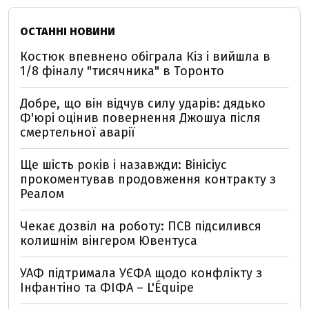
ОСТАННІ НОВИНИ
Костюк впевнено обіграла Кіз і вийшла в
1/8 фіналу "тисячника" в Торонто
Добре, що він відчув силу ударів: дядько
Ф'юрі оцінив повернення Джошуа після
смертельної аварії
Ще шість років і назавжди: Вінісіус
прокоментував продовження контракту з
Реалом
Чекає дозвіл на роботу: ПСВ підсилився
колишнім вінгером Ювентуса
УАФ підтримала УЄФА щодо конфлікту з
Інфантіно та ФІФА – L'Équipe