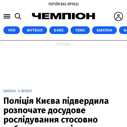
УПЛ
ФУТБОЛ
БОКС
ТЕНІС
БІАТЛОН
Б
РЕКЛАМА:
ЧЕМПІОН
ФУТБОЛ
Поліція Києва підвердила
розпочате досудове
рослідування стосовно