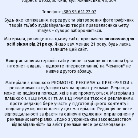
Адреса: 01032, м. Київ, вул. Жилянська, 48, 50А
Телефон:
+380 95 641 22 07
Будь-яке копіювання, передрук та відтворення фотографічних
творів та/або аудіовізуальних творів правовласника Getty
Images - суворо забороняється.
Матеріали, розміщені на цьому сайті, призначені
виключно для
осіб віком від 21 року.
Якщо вам менше 21 року, будь ласка,
залиште цей сайт.
Використання матеріалів сайту лише за умови посилання (для
інтернет-видань - відкрите гіперпосилання) на "Чемпіон" не
нижче другого абзацу.
Матеріали з плашкою PROMOTED, РЕКЛАМА та ПРЕС-РЕЛІЗИ є
рекламними та публікуються на правах реклами. Редакція
може не поділяти погляди, які в них промотуються. Матеріали з
плашкою СПЕЦПРОЄКТ та ЗА ПІДТРИМКИ також є рекламними,
проте редакція бере участь у підготовці цього контенту і
поділяє думки, висловлені у цих матеріалах. Редакція не несе
відповідальності за факти та оціночні судження, оприлюднені у
рекламних матеріалах. Згідно з українським законодавством
відповідальність за зміст реклами несе рекламодавець.