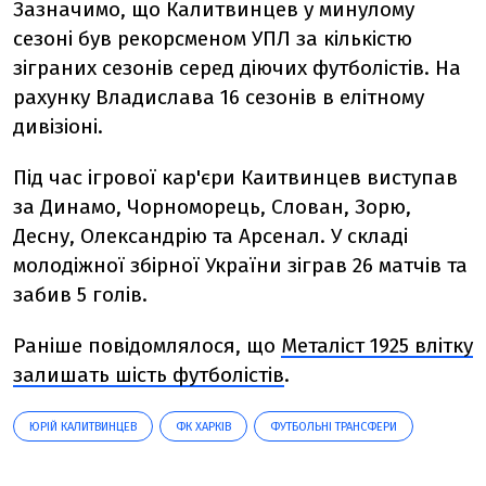
Зазначимо, що Калитвинцев у минулому
сезоні був рекорсменом УПЛ за кількістю
зіграних сезонів серед діючих футболістів. На
рахунку Владислава 16 сезонів в елітному
дивізіоні.
Під час ігрової кар'єри Каитвинцев виступав
за Динамо, Чорноморець, Слован, Зорю,
Десну, Олександрію та Арсенал. У складі
молодіжної збірної України зіграв 26 матчів та
забив 5 голів.
Раніше повідомлялося, що
Металіст 1925 влітку
залишать шість футболістів
.
ЮРІЙ КАЛИТВИНЦЕВ
ФК ХАРКІВ
ФУТБОЛЬНІ ТРАНСФЕРИ