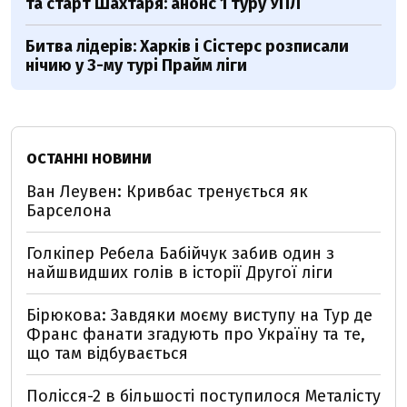
та старт Шахтаря: анонс 1 туру УПЛ
Битва лідерів: Харків і Сістерс розписали
нічию у 3-му турі Прайм ліги
ОСТАННІ НОВИНИ
Ван Леувен: Кривбас тренується як
Барселона
Голкіпер Ребела Бабійчук забив один з
найшвидших голів в історії Другої ліги
Бірюкова: Завдяки моєму виступу на Тур де
Франс фанати згадують про Україну та те,
що там відбувається
Полісся-2 в більшості поступилося Металісту