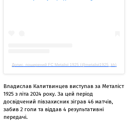
Допис, поширений FC Metalist 1925 (@metalist1925_kh)
Владислав Калитвинцев виступав за Металіст
1925 з літа 2024 року. За цей період
досвідчений півзахисник зіграв 46 матчів,
забив 2 голи та віддав 4 результативні
передачі.