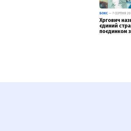
БОКС
— 7 СЕРПНЯ 202
Хргович наз
єдиний стра
поєдинком з