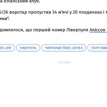
а іспанський клуб.
5/26 воротар пропустив 34 м'ячі у 20 поєдинках і т
ими".
ідомлялося, що перший номер Ліверпуля
Аліссон
ЛІЇ, АПЛ
ЛІВЕРПУЛЬ
ЧЕМПІОНАТ ІТАЛІЇ, СЕРІЯ А
ГІОРГІ МА
РЕКЛАМА: