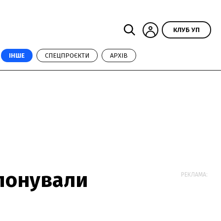
КЛУБ УП
ІНШЕ
СПЕЦПРОЄКТИ
АРХІВ
опонували
РЕКЛАМА: