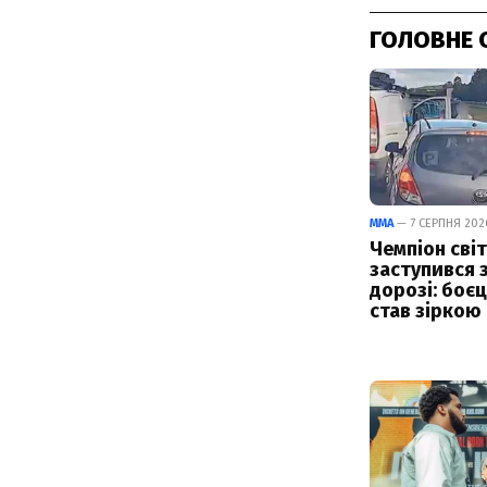
ГОЛОВНЕ 
ММА
— 7 СЕРПНЯ 2026
Чемпіон світ
заступився 
дорозі: боє
став зіркою