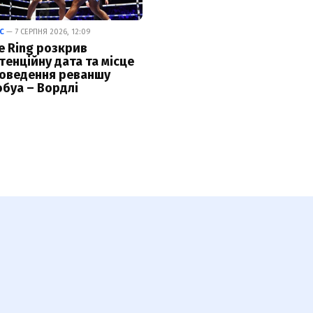
С
— 7 СЕРПНЯ 2026, 12:09
e Ring розкрив
тенційну дата та місце
оведення реваншу
буа – Вордлі