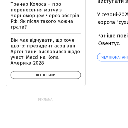
виступати з
Тренер Колоса – про
перенесення матчу з
У сезоні-202
Чорноморцем через обстріл
РФ: Як після такого можна
ворота "сух
грати?
Раніше пов
Він має відчувати, що хоче
Ювентус.
цього: президент асоціації
Аргентини висловився щодо
участі Мессі на Копа
ЧЕМПІОНАТ АНГ
Америка-2028
ВСІ НОВИНИ
РЕКЛАМА: