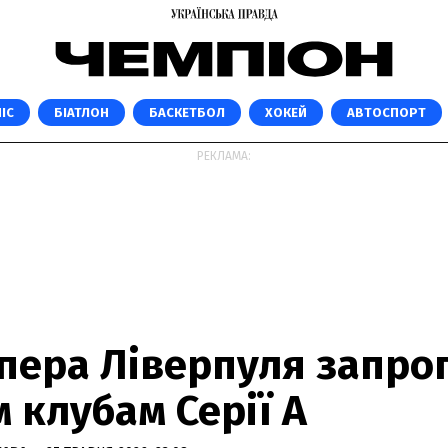
ІС
БІАТЛОН
БАСКЕТБОЛ
ХОКЕЙ
АВТОСПОРТ
РЕКЛАМА:
іпера Ліверпуля запр
 клубам Серії А