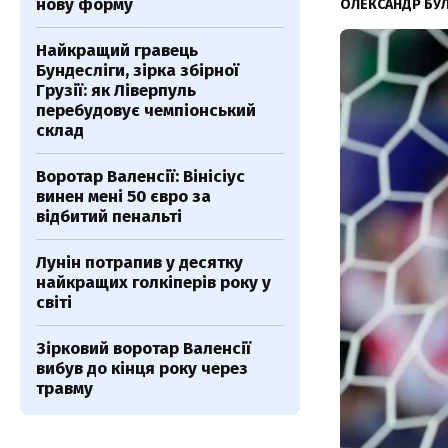
нову форму
ОЛЕКСАНДР БУ
Найкращий гравець
Бундесліги, зірка збірної
Грузії: як Ліверпуль
перебудовує чемпіонський
склад
Воротар Валенсії: Вінісіус
винен мені 50 євро за
відбитий пенальті
Лунін потрапив у десятку
найкращих голкіперів року у
світі
Зірковий воротар Валенсії
вибув до кінця року через
травму