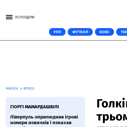
УСІ РОЗДІЛИ
УПЛ
ФУТБОЛ
БОКС
ТЕН
ЧЕМПІОН
ФУТБОЛ
Голк
ГІОРГІ МАМАРДАШВІЛІ
трьом
Ліверпуль оприлюднив ігрові
номери новачків і показав