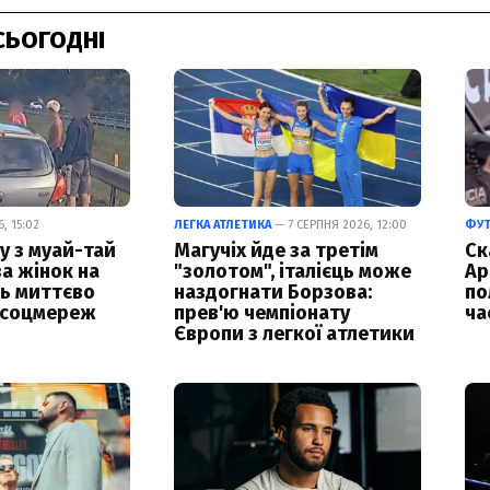
СЬОГОДНІ
, 15:02
ЛЕГКА АТЛЕТИКА
— 7 СЕРПНЯ 2026, 12:00
ФУ
у з муай-тай
Магучіх йде за третім
Ск
за жінок на
"золотом", італієць може
Ар
ць миттєво
наздогнати Борзова:
по
 соцмереж
прев'ю чемпіонату
ча
Європи з легкої атлетики