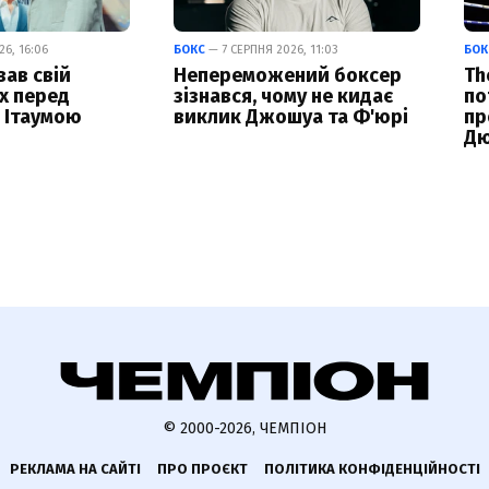
6, 16:06
БОКС
— 7 СЕРПНЯ 2026, 11:03
БОК
вав свій
Непереможений боксер
Th
х перед
зізнався, чому не кидає
по
 Ітаумою
виклик Джошуа та Ф'юрі
пр
Дю
© 2000-2026, ЧЕМПІОН
РЕКЛАМА НА САЙТІ
ПРО ПРОЄКТ
ПОЛІТИКА КОНФІДЕНЦІЙНОСТІ