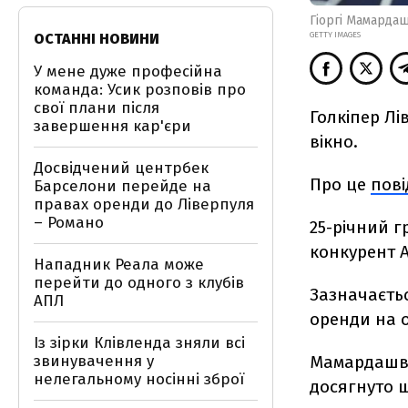
Гіоргі Мамардаш
GETTY IMAGES
ОСТАННІ НОВИНИ
У мене дуже професійна
команда: Усик розповів про
свої плани після
Голкіпер Лі
завершення кар'єри
вікно.
Досвідчений центрбек
Про це
пов
Барселони перейде на
правах оренди до Ліверпуля
– Романо
25-річний г
конкурент А
Нападник Реала може
перейти до одного з клубів
Зазначаєтьс
АПЛ
оренди на 
Із зірки Клівленда зняли всі
Мамардашвіл
звинувачення у
нелегальному носінні зброї
досягнуто щ