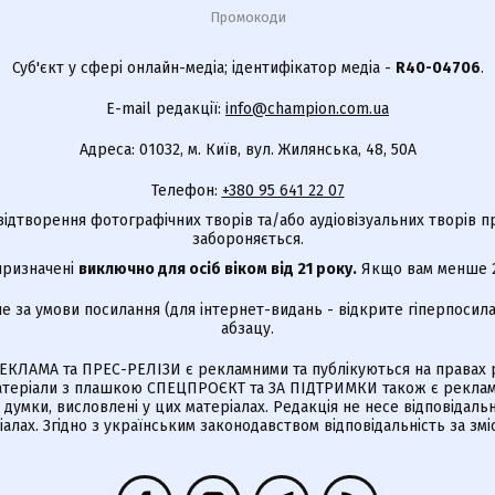
Промокоди
Суб'єкт у сфері онлайн-медіа; ідентифікатор медіа -
R40-04706
.
E-mail редакції:
info@champion.com.ua
Адреса: 01032, м. Київ, вул. Жилянська, 48, 50А
Телефон:
+380 95 641 22 07
відтворення фотографічних творів та/або аудіовізуальних творів п
забороняється.
 призначені
виключно для осіб віком від 21 року.
Якщо вам менше 21
е за умови посилання (для інтернет-видань - відкрите гіперпосила
абзацу.
КЛАМА та ПРЕС-РЕЛІЗИ є рекламними та публікуються на правах р
Матеріали з плашкою СПЕЦПРОЄКТ та ЗА ПІДТРИМКИ також є реклам
є думки, висловлені у цих матеріалах. Редакція не несе відповідальн
алах. Згідно з українським законодавством відповідальність за зм