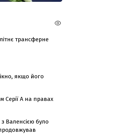
 літнє трансферне
вікно, якщо його
 Серії А на правах
 з Валенсією було
н продовжував