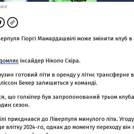
вілі
верпуля Гіоргі Мамардашвілі може змінити клуб в
ідомляє
інсайдер Ніколо Скіра.
рузин готовий піти в оренду у літнє трансферне 
ліссон Бекер залишиться у команді.
я, що голкіпер був запропонований трьом клубам
один сезон.
і приєднався до Ліверпуля минулого літа. Угоду
е влітку 2024-го, однак до моменту переходу ві