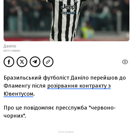
Даніло
GETTY IMAGES
Бразильський футболіст Даніло перейшов до
Фламенгу після
розірвання контракту з
Ювентусом
.
Про це повідомляє пресслужба "червоно-
чорних".
РЕКЛАМА: