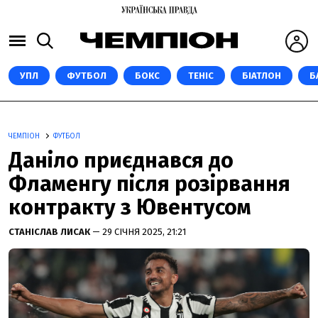
УПЛ
ФУТБОЛ
БОКС
ТЕНІС
БІАТЛОН
Б
ЧЕМПІОН
ФУТБОЛ
Даніло приєднався до
Фламенгу після розірвання
контракту з Ювентусом
СТАНІСЛАВ ЛИСАК
— 29 СІЧНЯ 2025, 21:21