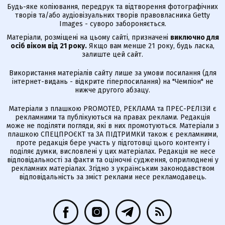
Будь-яке копіювання, передрук та відтворення фотографічних
творів та/або аудіовізуальних творів правовласника Getty
Images - суворо забороняється.
Матеріали, розміщені на цьому сайті, призначені
виключно для
осіб віком від 21 року.
Якщо вам менше 21 року, будь ласка,
залиште цей сайт.
Використання матеріалів сайту лише за умови посилання (для
інтернет-видань - відкрите гіперпосилання) на "Чемпіон" не
нижче другого абзацу.
Матеріали з плашкою PROMOTED, РЕКЛАМА та ПРЕС-РЕЛІЗИ є
рекламними та публікуються на правах реклами. Редакція
може не поділяти погляди, які в них промотуються. Матеріали з
плашкою СПЕЦПРОЄКТ та ЗА ПІДТРИМКИ також є рекламними,
проте редакція бере участь у підготовці цього контенту і
поділяє думки, висловлені у цих матеріалах. Редакція не несе
відповідальності за факти та оціночні судження, оприлюднені у
рекламних матеріалах. Згідно з українським законодавством
відповідальність за зміст реклами несе рекламодавець.