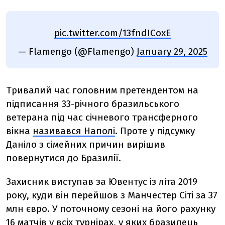
pic.twitter.com/13fndICoxE
— Flamengo (@Flamengo)
January 29, 2025
Тривалий час головним претендентом на
підписання 33-річного бразильського
ветерана під час січневого трансферного
вікна
називався Наполі
. Проте у підсумку
Даніло з сімейних причин вирішив
повернутися до Бразилії.
Захисник виступав за Ювентус із літа 2019
року, куди він перейшов з Манчестер Сіті за 37
млн євро. У поточному сезоні на його рахунку
16 матчів у всіх турнірах, у яких бразилець