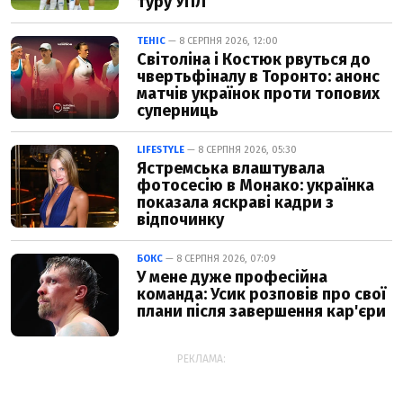
туру УПЛ
ТЕНІС
— 8 СЕРПНЯ 2026, 12:00
Світоліна і Костюк рвуться до
чвертьфіналу в Торонто: анонс
матчів українок проти топових
суперниць
LIFESTYLE
— 8 СЕРПНЯ 2026, 05:30
Ястремська влаштувала
фотосесію в Монако: українка
показала яскраві кадри з
відпочинку
БОКС
— 8 СЕРПНЯ 2026, 07:09
У мене дуже професійна
команда: Усик розповів про свої
плани після завершення кар'єри
РЕКЛАМА: