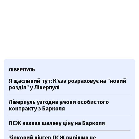
ЛІВЕРПУЛЬ
Я щасливий тут: К'єза розраховує на "новий
розділ" у Ліверпулі
Ліверпуль узгодив умови особистого
контракту з Барколя
ПСЖ назвав шалену ціну на Барколя
Зірковий вінгер ПСЖ вирішив не