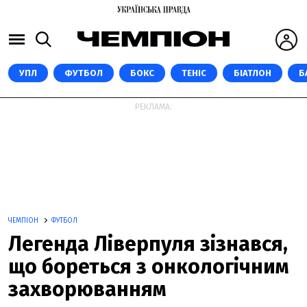
УПЛ
ФУТБОЛ
БОКС
ТЕНІС
БІАТЛОН
Б
РЕКЛАМА:
ЧЕМПІОН
ФУТБОЛ
Легенда Ліверпуля зізнався,
що бореться з онкологічним
захворюванням