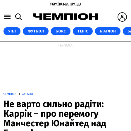
УПЛ
ФУТБОЛ
БОКС
ТЕНІС
БІАТЛОН
Б
РЕКЛАМА:
ЧЕМПІОН
ФУТБОЛ
Не варто сильно радіти:
Каррік – про перемогу
Манчестер Юнайтед над