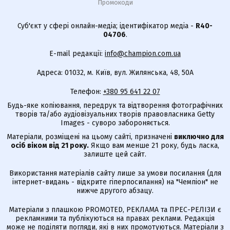
Промокоди
Суб'єкт у сфері онлайн-медіа; ідентифікатор медіа -
R40-
04706
.
E-mail редакції:
info@champion.com.ua
Адреса: 01032, м. Київ, вул. Жилянська, 48, 50А
Телефон:
+380 95 641 22 07
Будь-яке копіювання, передрук та відтворення фотографічних
творів та/або аудіовізуальних творів правовласника Getty
Images - суворо забороняється.
Матеріали, розміщені на цьому сайті, призначені
виключно для
осіб віком від 21 року.
Якщо вам менше 21 року, будь ласка,
залиште цей сайт.
Використання матеріалів сайту лише за умови посилання (для
інтернет-видань - відкрите гіперпосилання) на "Чемпіон" не
нижче другого абзацу.
Матеріали з плашкою PROMOTED, РЕКЛАМА та ПРЕС-РЕЛІЗИ є
рекламними та публікуються на правах реклами. Редакція
може не поділяти погляди, які в них промотуються. Матеріали з