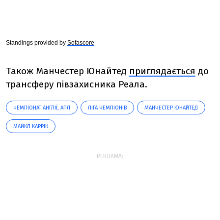
Standings provided by
Sofascore
Також Манчестер Юнайтед
приглядається
до
трансферу півзахисника Реала.
ЧЕМПІОНАТ АНГЛІЇ, АПЛ
ЛІГА ЧЕМПІОНІВ
МАНЧЕСТЕР ЮНАЙТЕД
МАЙКЛ КАРРІК
РЕКЛАМА: