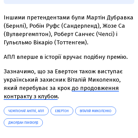
Іншими претендентами були Мартін Дубравка
(Бернлі), Робін Руфс (Сандерленд), Жозе Са
(Вулвергемптон), Роберт Санчес (Челсі) і
Гульєльмо Вікаріо (Тоттенгем).
АПЛ вперше в історії вручає подібну премію.
Зазначимо, що за Евертон також виступає
український захисник Віталій Миколенко,
який перебуває за крок
до продовження
контракту з клубом
.
ЧЕМПІОНАТ АНГЛІЇ, АПЛ
ЕВЕРТОН
ВІТАЛІЙ МИКОЛЕНКО
ДЖОРДАН ПІКФОРД