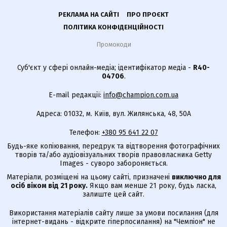
РЕКЛАМА НА САЙТІ
ПРО ПРОЄКТ
ПОЛІТИКА КОНФІДЕНЦІЙНОСТІ
Промокоди
Суб'єкт у сфері онлайн-медіа; ідентифікатор медіа -
R40-
04706
.
E-mail редакції:
info@champion.com.ua
Адреса: 01032, м. Київ, вул. Жилянська, 48, 50А
Телефон:
+380 95 641 22 07
Будь-яке копіювання, передрук та відтворення фотографічних
творів та/або аудіовізуальних творів правовласника Getty
Images - суворо забороняється.
Матеріали, розміщені на цьому сайті, призначені
виключно для
осіб віком від 21 року.
Якщо вам менше 21 року, будь ласка,
залиште цей сайт.
Використання матеріалів сайту лише за умови посилання (для
інтернет-видань - відкрите гіперпосилання) на "Чемпіон" не