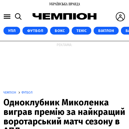
УПЛ
ФУТБОЛ
БОКС
ТЕНІС
БІАТЛОН
Б
РЕКЛАМА:
ЧЕМПІОН
ФУТБОЛ
Одноклубник Миколенка
виграв премію за найкращий
воротарський матч сезону в