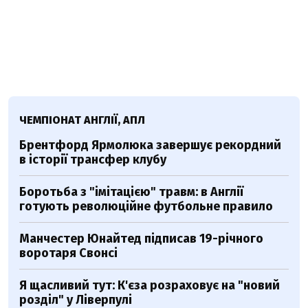
ЧЕМПІОНАТ АНГЛІЇ, АПЛ
Брентфорд Ярмолюка завершує рекордний
в історії трансфер клубу
Боротьба з "імітацією" травм: в Англії
готують революційне футбольне правило
Манчестер Юнайтед підписав 19-річного
воротаря Свонсі
Я щасливий тут: К'єза розраховує на "новий
розділ" у Ліверпулі