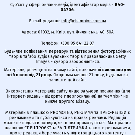
Суб'єкт у сфері онлайн-медіа; ідентифікатор медіа -
R40-
04706
.
E-mail редакції:
info@champion.com.ua
Адреса: 01032, м. Київ, вул. Жилянська, 48, 50А
Телефон:
+380 95 641 22 07
Будь-яке копіювання, передрук та відтворення фотографічних
творів та/або аудіовізуальних творів правовласника Getty
Images - суворо забороняється.
Матеріали, розміщені на цьому сайті, призначені
виключно для
осіб віком від 21 року.
Якщо вам менше 21 року, будь ласка,
залиште цей сайт.
Використання матеріалів сайту лише за умови посилання (для
інтернет-видань - відкрите гіперпосилання) на "Чемпіон" не
нижче другого абзацу.
Матеріали з плашкою PROMOTED, РЕКЛАМА та ПРЕС-РЕЛІЗИ є
рекламними та публікуються на правах реклами. Редакція
може не поділяти погляди, які в них промотуються. Матеріали з
плашкою СПЕЦПРОЄКТ та ЗА ПІДТРИМКИ також є рекламними,
проте редакція бере участь у підготовці цього контенту і