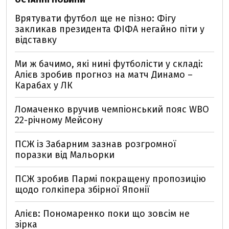
Врятувати футбол ще не пізно: Фігу
закликав президента ФІФА негайно піти у
відставку
Ми ж бачимо, які нині футболісти у складі:
Алієв зробив прогноз на матч Динамо –
Карабах у ЛК
Ломаченко вручив чемпіонський пояс WBO
22-річному Мейсону
ПСЖ із Забарним зазнав розгромної
поразки від Мальорки
ПСЖ зробив Пармі покращену пропозицію
щодо голкіпера збірної Японії
Алієв: Пономаренко поки що зовсім не
зірка