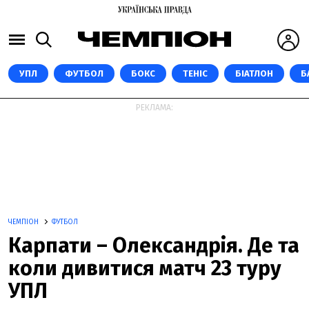
УПЛ
ФУТБОЛ
БОКС
ТЕНІС
БІАТЛОН
Б
РЕКЛАМА:
ЧЕМПІОН
ФУТБОЛ
Карпати – Олександрія. Де та
коли дивитися матч 23 туру
УПЛ