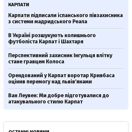
КАРПАТИ
Карпати підписали іспанського півзахисника
з системи мадридського Реала
В Україні розшукують колишнього
футболіста Карпат і Шахтаря
Перспективний захисник Інгульця влітку
стане гравцем Колоса
Орендований у Карпат воротар Кривбаса
оцінив перемогу над львів'янами
Ван Леувен: Ми добре підготувалися до
атакувального стилю Карпат
ОСТАННІ НОВИНИ