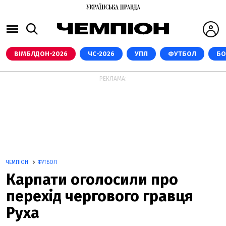
ВІМБЛДОН-2026
ЧС-2026
УПЛ
ФУТБОЛ
БО
РЕКЛАМА:
ЧЕМПІОН
ФУТБОЛ
Карпати оголосили про
перехід чергового гравця
Руха