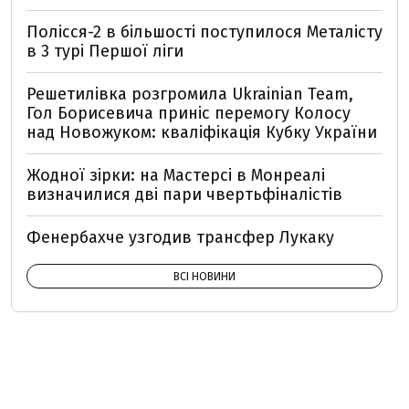
Полісся-2 в більшості поступилося Металісту
в 3 турі Першої ліги
Решетилівка розгромила Ukrainian Team,
Гол Борисевича приніс перемогу Колосу
над Новожуком: кваліфікація Кубку України
Жодної зірки: на Мастерсі в Монреалі
визначилися дві пари чвертьфіналістів
Фенербахче узгодив трансфер Лукаку
ВСІ НОВИНИ