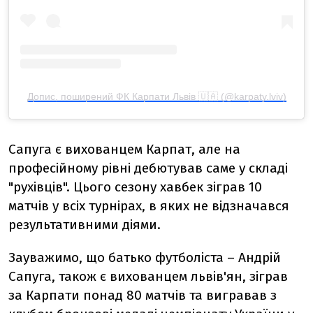
Допис, поширений ФК Карпати Львів 🇺🇦 (@karpaty.lviv)
Сапуга є вихованцем Карпат, але на
професійному рівні дебютував саме у складі
"рухівців". Цього сезону хавбек зіграв 10
матчів у всіх турнірах, в яких не відзначався
результативними діями.
Зауважимо, що батько футболіста – Андрій
Сапуга, також є вихованцем львів'ян, зіграв
за Карпати понад 80 матчів та вигравав з