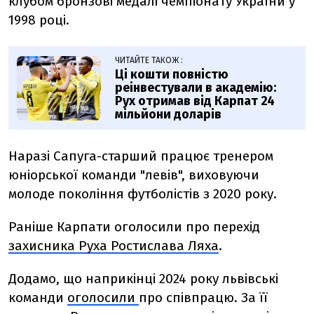
клубом бронзові медалі чемпіонату України у
1998 році.
ЧИТАЙТЕ ТАКОЖ :
Ці кошти повністю
реінвестували в академію:
Рух отримав від Карпат 24
мільйони доларів
Наразі Сапуга-старший працює тренером
юніорської команди "левів", виховуючи
молоде покоління футболістів з 2020 року.
Раніше Карпати оголосили про перехід
захисника Руха Ростислава Ляха
.
Додамо, що наприкінці 2024 року львівські
команди
оголосили
про співпрацю. За її