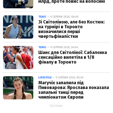
млрд, проте повис на волосині
ТЕНІС
— 9 СЕРПНЯ 2026, 06:49
Зі Світоліною, але без Костюк:
на турнірі в Торонто
визначилися перші
чвертьфіналістки
ТЕНІС
— 9 СЕРПНЯ 2026, 04:54
Шанс для Світоліної: Сабалєнка
сенсаційно вилетіла в 1/8
фіналу в Торонто
LIFESTYLE
— 9 СЕРПНЯ 2026, 05:30
Магучіх запалила під
Пивоварова: Ярослава показала
запальні танці перед
чемпіонатом Європи
РЕКЛАМА: