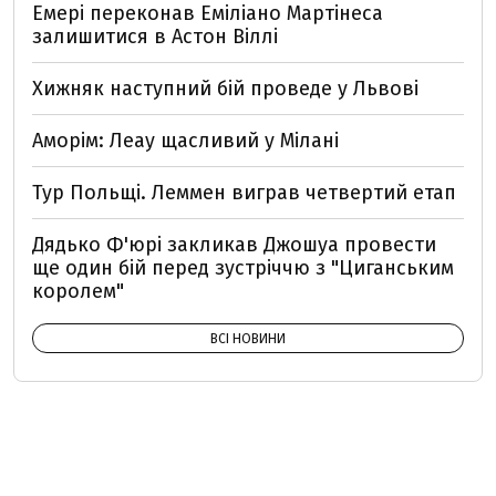
Емері переконав Еміліано Мартінеса
залишитися в Астон Віллі
Хижняк наступний бій проведе у Львові
Аморім: Леау щасливий у Мілані
Тур Польщі. Леммен виграв четвертий етап
Дядько Ф'юрі закликав Джошуа провести
ще один бій перед зустріччю з "Циганським
королем"
ВСІ НОВИНИ