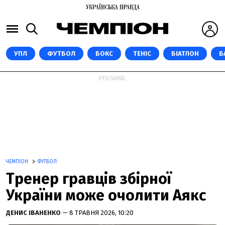
УПЛ
ФУТБОЛ
БОКС
ТЕНІС
БІАТЛОН
Б
РЕКЛАМА:
ЧЕМПІОН
ФУТБОЛ
Тренер гравців збірної
України може очолити Аякс
ДЕНИС ІВАНЕНКО
— 8 ТРАВНЯ 2026, 10:20