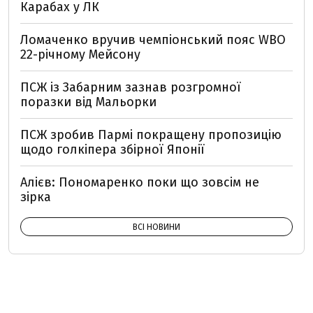
Карабах у ЛК
Ломаченко вручив чемпіонський пояс WBO
22-річному Мейсону
ПСЖ із Забарним зазнав розгромної
поразки від Мальорки
ПСЖ зробив Пармі покращену пропозицію
щодо голкіпера збірної Японії
Алієв: Пономаренко поки що зовсім не
зірка
ВСІ НОВИНИ