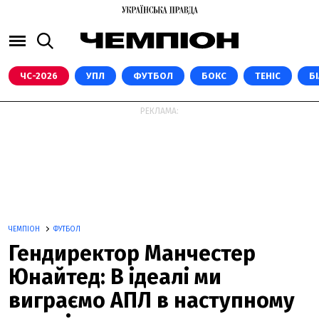
ЧС-2026
УПЛ
ФУТБОЛ
БОКС
ТЕНІС
Б
РЕКЛАМА:
ЧЕМПІОН
ФУТБОЛ
Гендиректор Манчестер
Юнайтед: В ідеалі ми
виграємо АПЛ в наступному