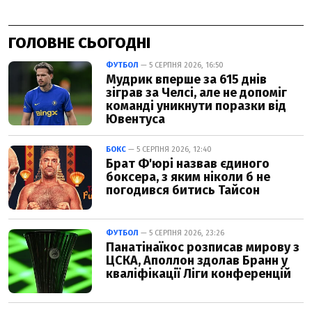
ГОЛОВНЕ СЬОГОДНІ
ФУТБОЛ
— 5 СЕРПНЯ 2026, 16:50
Мудрик вперше за 615 днів
зіграв за Челсі, але не допоміг
команді уникнути поразки від
Ювентуса
БОКС
— 5 СЕРПНЯ 2026, 12:40
Брат Ф'юрі назвав єдиного
боксера, з яким ніколи б не
погодився битись Тайсон
ФУТБОЛ
— 5 СЕРПНЯ 2026, 23:26
Панатінаїкос розписав мирову з
ЦСКА, Аполлон здолав Бранн у
кваліфікації Ліги конференцій