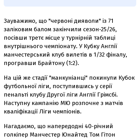
Зауважимо, що "червоні дияволи" із 71
заліковим балом закінчили сезон-25/26,
посівши третє місце у турнірній таблиці
внутрішнього чемпіонату. У Кубку Англії
манчестерський клуб вилетів в 1/32 фіналу,
програвши Брайтону (1:2).
На цій же стадії "манкуніанці" покинули Кубок
футбольної ліги, поступившись у серії
пенальті клубу Другої ліги Англії Грімсбі.
Наступну кампанію МЮ розпочне з матчів
кваліфікації Ліги чемпіонів.
Нагадаємо, що напередодні
40-річний
голкіпер Манчестер Юнайтед Том Гітон