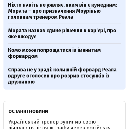
Ніхто навіть не уявляє, яким він є кумедним:
Мората – про призначення Моурінью
головним тренером Реала
Мората назвав єдине рішення в кар'єрі, про
яке шкодує
Комо може попрощатися із іменитим
форвардом
Справа не у зраді: колишній форвард Реала
вдруге оголосив про розрив стосунків із
дружиною
ОСТАННІ НОВИНИ
Український тренер зупинив свою
діяльність після штрафу через російську