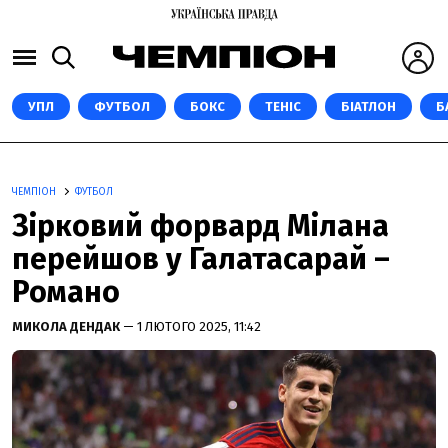
УПЛ
ФУТБОЛ
БОКС
ТЕНІС
БІАТЛОН
Б
ЧЕМПІОН
ФУТБОЛ
Зірковий форвард Мілана
перейшов у Галатасарай –
Романо
МИКОЛА ДЕНДАК
— 1 ЛЮТОГО 2025, 11:42