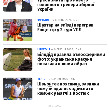
треба знати про нового
головного тренера збірної
України
ФУТБОЛ
— 9 СЕРПНЯ 2026, 17:28
Шахтар на виїзді переграв
Епіцентр у 2 турі УПЛ
LIFESTYLE
— 9 СЕРПНЯ 2026, 10:49
Білодід вразила атмосферними
фото: українська красуня
показала ніжний образ
ТЕНІС
— 9 СЕРПНЯ 2026, 12:12
Швьонтек пояснила, завдяки
чому їй вдалось здійснити
камбек у матчі з Костюк
РЕКЛАМА: