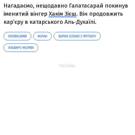
Нагадаємо, нещодавно Галатасарай покинув
іменитий вінгер
Хакім Зієш
. Він продовжить
кар’єру в катарського Аль-Духаїлі.
ГАЛАТАСАРАЙ
МІЛАН
ЗБІРНА ІСПАНІЇ З ФУТЗАЛУ
АЛЬВАРО МОРАТА
РЕКЛАМА: