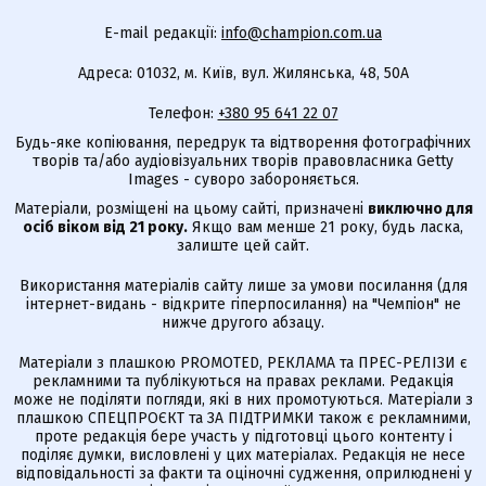
E-mail редакції:
info@champion.com.ua
Адреса: 01032, м. Київ, вул. Жилянська, 48, 50А
Телефон:
+380 95 641 22 07
Будь-яке копіювання, передрук та відтворення фотографічних
творів та/або аудіовізуальних творів правовласника Getty
Images - суворо забороняється.
Матеріали, розміщені на цьому сайті, призначені
виключно для
осіб віком від 21 року.
Якщо вам менше 21 року, будь ласка,
залиште цей сайт.
Використання матеріалів сайту лише за умови посилання (для
інтернет-видань - відкрите гіперпосилання) на "Чемпіон" не
нижче другого абзацу.
Матеріали з плашкою PROMOTED, РЕКЛАМА та ПРЕС-РЕЛІЗИ є
рекламними та публікуються на правах реклами. Редакція
може не поділяти погляди, які в них промотуються. Матеріали з
плашкою СПЕЦПРОЄКТ та ЗА ПІДТРИМКИ також є рекламними,
проте редакція бере участь у підготовці цього контенту і
поділяє думки, висловлені у цих матеріалах. Редакція не несе
відповідальності за факти та оціночні судження, оприлюднені у