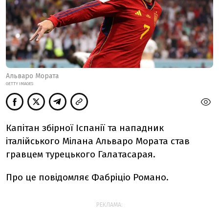
Альваро Мората
GETTY IMAGES
Капітан збірної Іспанії та нападник
італійського Мілана Альваро Мората став
гравцем турецького Галатасарая.
Про це повідомляє Фабріціо Романо.
РЕКЛАМА: