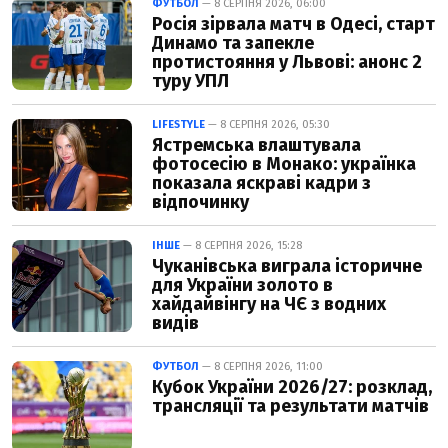
ФУТБОЛ
— 8 СЕРПНЯ 2026, 06:00
Росія зірвала матч в Одесі, старт
Динамо та запекле
протистояння у Львові: анонс 2
туру УПЛ
LIFESTYLE
— 8 СЕРПНЯ 2026, 05:30
Ястремська влаштувала
фотосесію в Монако: українка
показала яскраві кадри з
відпочинку
ІНШЕ
— 8 СЕРПНЯ 2026, 15:28
Чуканівська виграла історичне
для України золото в
хайдайвінгу на ЧЄ з водних
видів
ФУТБОЛ
— 8 СЕРПНЯ 2026, 11:00
Кубок України 2026/27: розклад,
трансляції та результати матчів