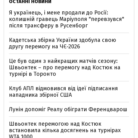
ОСТАННІ НОВИНИ
Я українець, і мене продали до Росії:
колишній гравець Маріуполя "перевзувся"
після трансферу в Русенборг
Кадетська збірна України здобула свою
другу перемогу на ЧЄ-2026
Це був один з найкращих матчів сезону:
Швьонтек – про перемогу над Костюк на
турнірі в Торонто
Клуб АПЛ відмовився від ідеї підписання
нападника збірної США
Лунін допоміг Реалу обіграти Ференцварош
Швьонтек перемогою над Костюк
встановила кілька досягнень на турнірах
WTA 1000