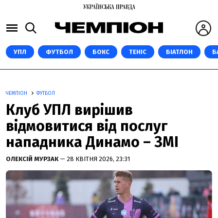
УПЛ
ФУТБОЛ
БОКС
ТЕНІС
БІАТЛОН
Б
ЧЕМПІОН
ФУТБОЛ
Клуб УПЛ вирішив
відмовитися від послуг
нападника Динамо – ЗМІ
ОЛЕКСІЙ МУРЗАК
— 28 КВІТНЯ 2026, 23:31