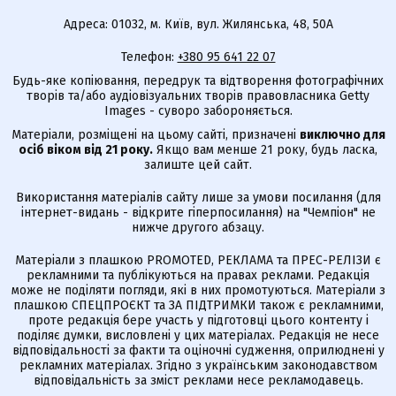
Адреса: 01032, м. Київ, вул. Жилянська, 48, 50А
Телефон:
+380 95 641 22 07
Будь-яке копіювання, передрук та відтворення фотографічних
творів та/або аудіовізуальних творів правовласника Getty
Images - суворо забороняється.
Матеріали, розміщені на цьому сайті, призначені
виключно для
осіб віком від 21 року.
Якщо вам менше 21 року, будь ласка,
залиште цей сайт.
Використання матеріалів сайту лише за умови посилання (для
інтернет-видань - відкрите гіперпосилання) на "Чемпіон" не
нижче другого абзацу.
Матеріали з плашкою PROMOTED, РЕКЛАМА та ПРЕС-РЕЛІЗИ є
рекламними та публікуються на правах реклами. Редакція
може не поділяти погляди, які в них промотуються. Матеріали з
плашкою СПЕЦПРОЄКТ та ЗА ПІДТРИМКИ також є рекламними,
проте редакція бере участь у підготовці цього контенту і
поділяє думки, висловлені у цих матеріалах. Редакція не несе
відповідальності за факти та оціночні судження, оприлюднені у
рекламних матеріалах. Згідно з українським законодавством
відповідальність за зміст реклами несе рекламодавець.