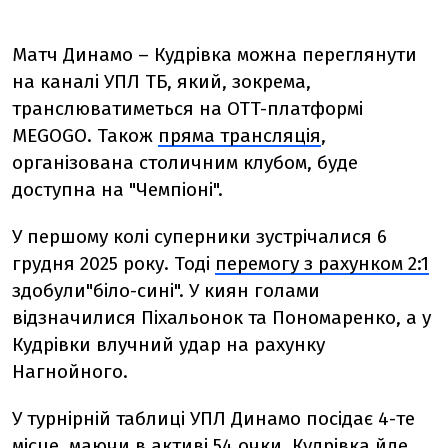
Матч Динамо – Кудрівка можна переглянути
на каналі УПЛ ТБ, який, зокрема,
транслюватиметься на OTT-платформі
MEGOGO. Також
пряма трансляція
,
організована столичним клубом, буде
доступна на "Чемпіоні".
У першому колі суперники зустрічалися 6
грудня 2025 року. Тоді
перемогу з рахунком 2:1
здобули"біло-сині". У киян голами
відзначилися Піхальонок та Пономаренко, а у
Кудрівки влучний удар на рахунку
Нагнойного.
У турнірній таблиці УПЛ Динамо посідає 4-те
місце, маючи в активі 54 очки. Кудрівка йде