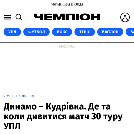
УПЛ
ФУТБОЛ
БОКС
ТЕНІС
БІАТЛОН
Б
РЕКЛАМА:
ЧЕМПІОН
ФУТБОЛ
Динамо – Кудрівка. Де та
коли дивитися матч 30 туру
УПЛ