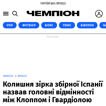
УПЛ
ФУТБОЛ
БОКС
ТЕНІС
БІАТЛОН
Б
РЕКЛАМА:
ЧЕМПІОН
ФУТБОЛ
Колишня зірка збірної Іспанії
назвав головні відмінності
між Клоппом і Гвардіолою