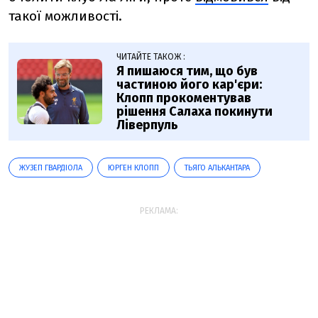
такої можливості.
ЧИТАЙТЕ ТАКОЖ :
Я пишаюся тим, що був
частиною його кар'єри:
Клопп прокоментував
рішення Салаха покинути
Ліверпуль
ЖУЗЕП ГВАРДІОЛА
ЮРГЕН КЛОПП
ТЬЯГО АЛЬКАНТАРА
РЕКЛАМА: