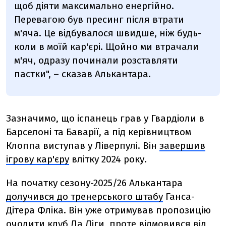
щоб діяти максимально енергійно.
Перевагою був пресинг після втрати
м'яча. Це відбувалося швидше, ніж будь-
коли в моїй кар'єрі. Щойно ми втрачали
м'яч, одразу починали розставляти
пастки", – сказав Алькантара.
Зазначимо, що іспанець грав у Гвардіоли в
Барселоні та Баварії, а під керівництвом
Клоппа виступав у Ліверпулі. Він
завершив
ігрову кар'єру
влітку 2024 року.
На початку сезону-2025/26 Алькантара
долучився до тренерського штабу
Ганса-
Дітера Фліка. Він уже отримував пропозицію
очолити клуб Ла Ліги, проте
відмовився
від