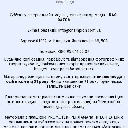
Промокоди
Суб'єкт у сфері онлайн-медіа; ідентифікатор медіа -
R40-
04706
.
E-mail редакції:
info@champion.com.ua
Адреса: 01032, м. Київ, вул. Жилянська, 48, 50А
Телефон:
+380 95 641 22 07
Будь-яке копіювання, передрук та відтворення фотографічних
творів та/або аудіовізуальних творів правовласника Getty
Images - суворо забороняється.
Матеріали, розміщені на цьому сайті, призначені
виключно для
осіб віком від 21 року.
Якщо вам менше 21 року, будь ласка,
залиште цей сайт.
Використання матеріалів сайту лише за умови посилання (для
інтернет-видань - відкрите гіперпосилання) на "Чемпіон" не
нижче другого абзацу.
Матеріали з плашкою PROMOTED, РЕКЛАМА та ПРЕС-РЕЛІЗИ є
рекламними та публікуються на правах реклами. Редакція
може не поділяти погляди, які в них промотуються. Матеріали з