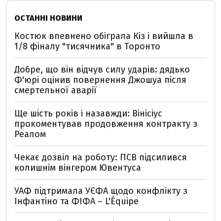
ОСТАННІ НОВИНИ
Костюк впевнено обіграла Кіз і вийшла в
1/8 фіналу "тисячника" в Торонто
Добре, що він відчув силу ударів: дядько
Ф'юрі оцінив повернення Джошуа після
смертельної аварії
Ще шість років і назавжди: Вінісіус
прокоментував продовження контракту з
Реалом
Чекає дозвіл на роботу: ПСВ підсилився
колишнім вінгером Ювентуса
УАФ підтримала УЄФА щодо конфлікту з
Інфантіно та ФІФА – L'Équipe