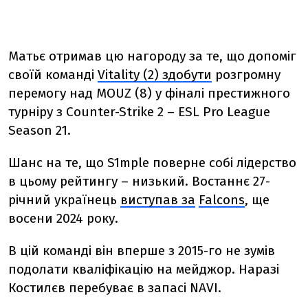
Матьє отримав цю нагороду за те, що допоміг
своїй команді
V
itality (2) здобути
розгромну
перемогу над MOUZ (8) у фіналі
престижного
турніру з Counter-Strike 2 – ESL Pro League
Season 21.
Шанс на те, що
S1mple поверне собі лідерство
в цьому рейтингу – низький. Востаннє 27-
річний українець
виступав за
Falcons
, ще
восени 2024 року.
В цій команді він вперше з 2015-го не зумів
подолати кваліфікацію на мейджор. Наразі
Костилєв перебуває в запасі NAVI.