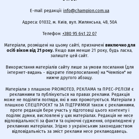
E-mail редакції:
info@champion.com.ua
Адреса: 01032, м. Київ, вул. Жилянська, 48, 50А
Телефон:
+380 95 641 22 07
Матеріали, розміщені на цьому сайті, призначені
виключно для
осіб віком від 21 року.
Якщо вам менше 21 року, будь ласка,
залиште цей сайт.
Використання матеріалів сайту лише за умови посилання (для
інтернет-видань - відкрите гіперпосилання) на "Чемпіон" не
нижче другого абзацу.
Матеріали з плашкою PROMOTED, РЕКЛАМА та ПРЕС-РЕЛІЗИ є
рекламними та публікуються на правах реклами. Редакція
може не поділяти погляди, які в них промотуються. Матеріали з
плашкою СПЕЦПРОЄКТ та ЗА ПІДТРИМКИ також є рекламними,
проте редакція бере участь у підготовці цього контенту і
поділяє думки, висловлені у цих матеріалах. Редакція не несе
відповідальності за факти та оціночні судження, оприлюднені у
рекламних матеріалах. Згідно з українським законодавством
відповідальність за зміст реклами несе рекламодавець.