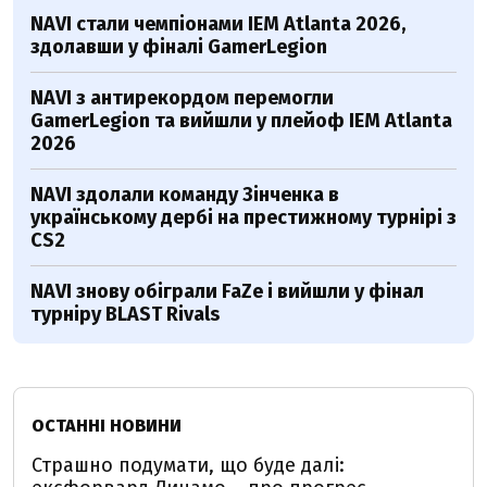
NAVI стали чемпіонами IEM Atlanta 2026,
здолавши у фіналі GamerLegion
NAVI з антирекордом перемогли
GamerLegion та вийшли у плейоф IEM Atlanta
2026
NAVI здолали команду Зінченка в
українському дербі на престижному турнірі з
CS2
NAVI знову обіграли FaZe і вийшли у фінал
турніру BLAST Rivals
ОСТАННІ НОВИНИ
Страшно подумати, що буде далі: