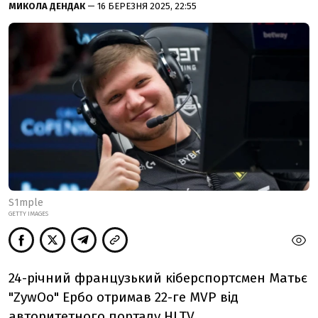
МИКОЛА ДЕНДАК
— 16 БЕРЕЗНЯ 2025, 22:55
S1mple
GETTY IMAGES
24-річний французький кіберспортсмен
Матьє
"
ZywOo" Ербо отримав 22-ге MVP від
авторитетного порталу HLTV.