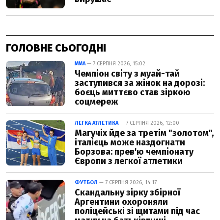
ГОЛОВНЕ СЬОГОДНІ
ММА
— 7 СЕРПНЯ 2026, 15:02
Чемпіон світу з муай-тай
заступився за жінок на дорозі:
боєць миттєво став зіркою
соцмереж
ЛЕГКА АТЛЕТИКА
— 7 СЕРПНЯ 2026, 12:00
Магучіх йде за третім "золотом",
італієць може наздогнати
Борзова: прев'ю чемпіонату
Європи з легкої атлетики
ФУТБОЛ
— 7 СЕРПНЯ 2026, 14:17
Скандальну зірку збірної
Аргентини охороняли
поліцейські зі щитами під час