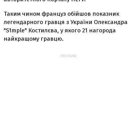
Таким чином француз обійшов показник
легендарного гравця з України О
лександра
"S1mple" Костилєва, у якого 21 нагорода
найкращому гравцю.
РЕКЛАМА: