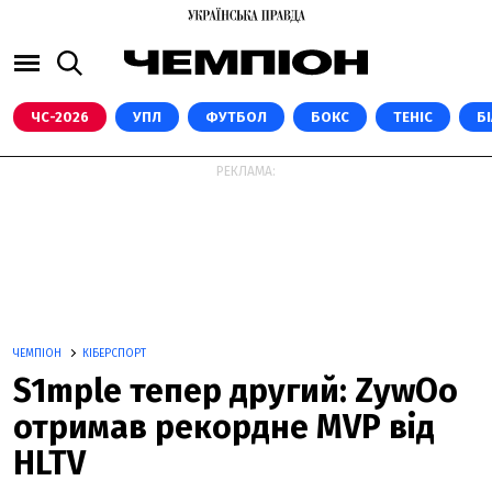
ЧС-2026
УПЛ
ФУТБОЛ
БОКС
ТЕНІС
Б
РЕКЛАМА:
ЧЕМПІОН
КІБЕРСПОРТ
S1mple тепер другий: ZywOo
отримав рекордне MVP від
HLTV