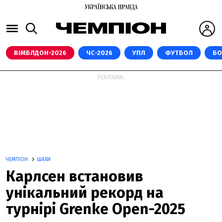
ВІМБЛДОН-2026
ЧС-2026
УПЛ
ФУТБОЛ
БО
РЕКЛАМА:
ЧЕМПІОН
ШАХИ
Карлсен встановив
унікальний рекорд на
турнірі Grenke Open-2025