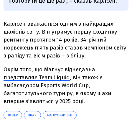
повторити це ще раз", – сказав Карлсен.
Карлсен вважається одним з найкращих
шахістів світу. Він утримує першу сходинку
рейтингу протягом 14 років. 34-річний
норвежець п'ять разів ставав чемпіоном світу
з рапіду та вісім разів – з бліцу.
Окрім того, що Магнус віднедавна
представляє Team Liquid
, він також є
амбасадором Esports World Cup,
багатотитульного турніру, в якому шахи
вперше з'являться у 2025 році.
ФІШЕР
ШАХИ
МАГНУС КАРЛСЕН