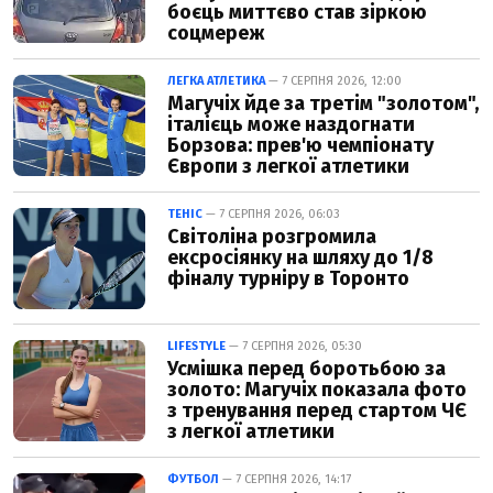
боєць миттєво став зіркою
соцмереж
ЛЕГКА АТЛЕТИКА
— 7 СЕРПНЯ 2026, 12:00
Магучіх йде за третім "золотом",
італієць може наздогнати
Борзова: прев'ю чемпіонату
Європи з легкої атлетики
ТЕНІС
— 7 СЕРПНЯ 2026, 06:03
Світоліна розгромила
ексросіянку на шляху до 1/8
фіналу турніру в Торонто
LIFESTYLE
— 7 СЕРПНЯ 2026, 05:30
Усмішка перед боротьбою за
золото: Магучіх показала фото
з тренування перед стартом ЧЄ
з легкої атлетики
ФУТБОЛ
— 7 СЕРПНЯ 2026, 14:17