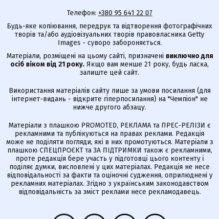
Телефон:
+380 95 641 22 07
Будь-яке копіювання, передрук та відтворення фотографічних
творів та/або аудіовізуальних творів правовласника Getty
Images - суворо забороняється.
Матеріали, розміщені на цьому сайті, призначені
виключно для
осіб віком від 21 року.
Якщо вам менше 21 року, будь ласка,
залиште цей сайт.
Використання матеріалів сайту лише за умови посилання (для
інтернет-видань - відкрите гіперпосилання) на "Чемпіон" не
нижче другого абзацу.
Матеріали з плашкою PROMOTED, РЕКЛАМА та ПРЕС-РЕЛІЗИ є
рекламними та публікуються на правах реклами. Редакція
може не поділяти погляди, які в них промотуються. Матеріали з
плашкою СПЕЦПРОЄКТ та ЗА ПІДТРИМКИ також є рекламними,
проте редакція бере участь у підготовці цього контенту і
поділяє думки, висловлені у цих матеріалах. Редакція не несе
відповідальності за факти та оціночні судження, оприлюднені у
рекламних матеріалах. Згідно з українським законодавством
відповідальність за зміст реклами несе рекламодавець.