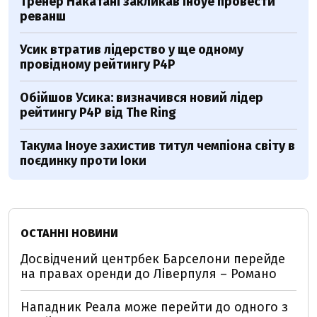
Тренер Накатані закликав Іноуе провести
реванш
Усик втратив лідерство у ще одному
провідному рейтингу P4P
Обійшов Усика: визначився новий лідер
рейтингу P4P від The Ring
Такума Іноуе захистив титул чемпіона світу в
поєдинку проти Іоки
ОСТАННІ НОВИНИ
Досвідчений центрбек Барселони перейде
на правах оренди до Ліверпуля – Романо
Нападник Реала може перейти до одного з