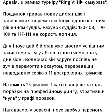
Аравія, в рамках турніру "Ring V: Ніч самураїв".
Поєдинок тривав повну дистанцію і
завершився перемогою Іноуе одноголосним
рішенням суддів. Рахунок суддів: 120-108, 119-
109 та 117-111 на користь яопнця.
Для Іноуе цей бій став уже шостим успішним
захистом статусу абсолютного чемпіона у
дивізіоні. Водночас він вдруге поспіль не
зумів перемогти нокаутом, перервавши
нещодавню серію з 11 дострокових тріумфів.
Натомість 25-річний Пікассо вперше зазнав
поразки на професійному рингу, втративши
"нуль" у графі поразок.
Нагадаємо, у вересні
Іноуе
здобув перемогу