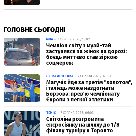
ГОЛОВНЕ СЬОГОДНІ
ММА
— 7 СЕРПНЯ 2026, 15:02
Чемпіон світу з муай-тай
заступився за жінок на дорозі:
боєць миттєво став зіркою
соцмереж
ЛЕГКА АТЛЕТИКА
— 7 СЕРПНЯ 2026, 12:00
Магучіх йде за третім "золотом",
італієць може наздогнати
Борзова: прев'ю чемпіонату
Європи з легкої атлетики
ТЕНІС
— 7 СЕРПНЯ 2026, 06:03
Світоліна розгромила
ексросіянку на шляху до 1/8
фіналу турніру в Торонто