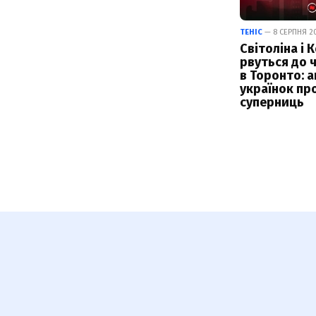
ТЕНІС
— 8 СЕРПНЯ 20
Світоліна і 
рвуться до 
в Торонто: а
українок пр
суперниць