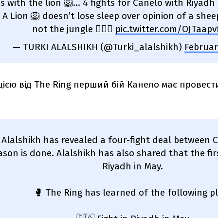
s with the lion 🦁… 4 fights for Canelo with Riyadh
A Lion 🦁 doesn’t lose sleep over opinion of a shee
not the jungle 🤷🏻‍♂️
pic.twitter.com/OJTaap
— TURKI ALALSHIKH (@Turki_alalshikh)
Februar
ією від The Ring перший бій Канело має провести
i Alalshikh has revealed a four-fight deal between 
son is done. Alalshikh has also shared that the first
Riyadh in May.
🥊 The Ring has learned of the following p