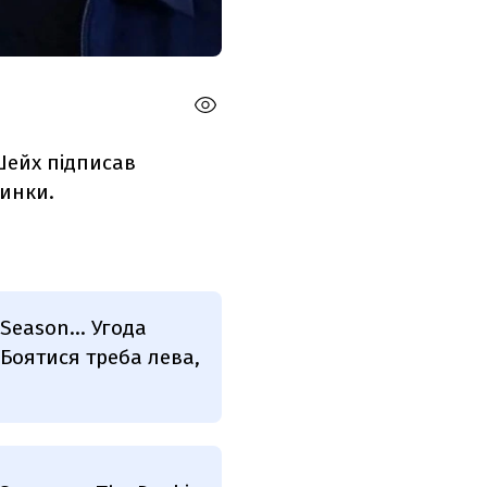
-Шейх підписав
динки.
Season... Угода
. Боятися треба лева,