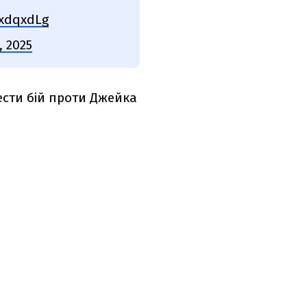
UxdqxdLg
, 2025
ести бій проти Джейка