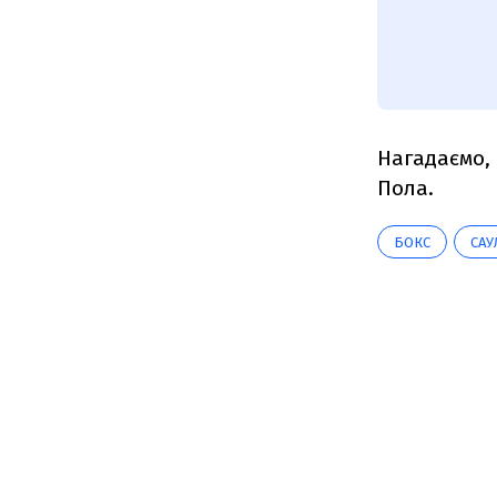
Нагадаємо,
Пола.
БОКС
САУ