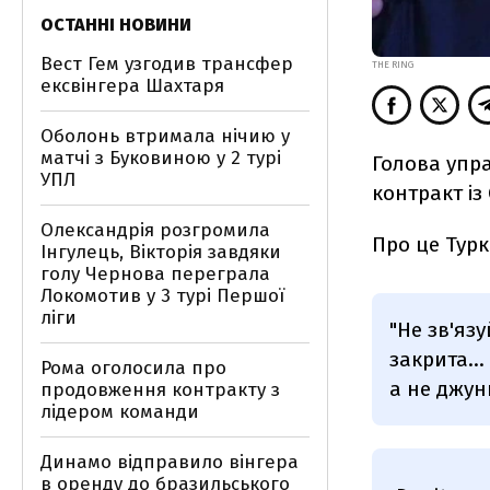
ОСТАННІ НОВИНИ
Вест Гем узгодив трансфер
THE RING
ексвінгера Шахтаря
Оболонь втримала нічию у
матчі з Буковиною у 2 турі
Голова упра
УПЛ
контракт із
Олександрія розгромила
Про це Турк
Інгулець, Вікторія завдяки
голу Чернова переграла
Локомотив у 3 турі Першої
ліги
"Не зв'яз
закрита...
Рома оголосила про
а не джунг
продовження контракту з
лідером команди
Динамо відправило вінгера
в оренду до бразильського