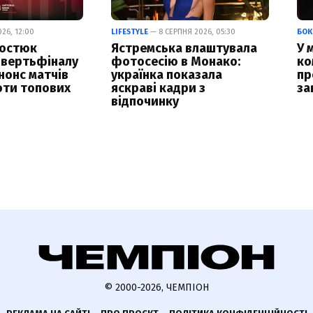
26, 12:00
LIFESTYLE
— 8 СЕРПНЯ 2026, 05:30
БОК
Костюк
Ястремська влаштувала
У 
чвертьфіналу
фотосесію в Монако:
ко
нонс матчів
українка показала
пр
оти топових
яскраві кадри з
за
відпочинку
© 2000-2026, ЧЕМПІОН