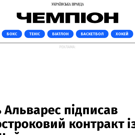
БОКС
ТЕНІС
БІАТЛОН
БАСКЕТБОЛ
ХОКЕЙ
РЕКЛАМА:
ь Альварес підписав
строковий контракт із