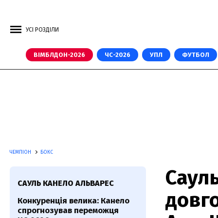
УСІ РОЗДІЛИ
ВІМБЛДОН-2026
ЧС-2026
УПЛ
ФУТБОЛ
ЧЕМПІОН
БОКС
Саул
САУЛЬ КАНЕЛО АЛЬВАРЕС
довго
Конкуренція велика: Канело
спрогнозував переможця