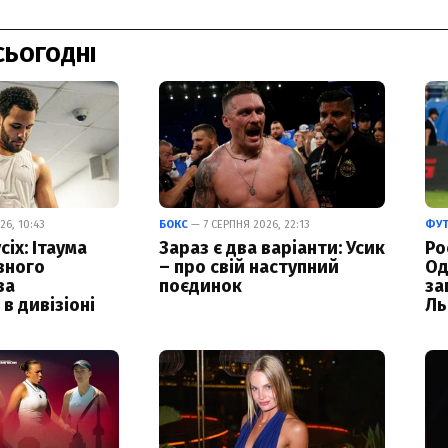
СЬОГОДНІ
6, 10:43
БОКС
— 7 СЕРПНЯ 2026, 22:13
ФУ
сіх: Ітаума
Зараз є два варіанти: Усик
Ро
вного
– про свій наступний
Од
за
поєдинок
за
в дивізіоні
Ль