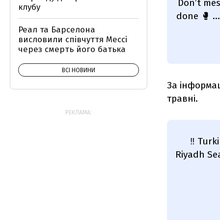
Don’t mes
клубу
done 🥊 … 
Реал та Барселона
висловили співчуття Мессі
через смерть його батька
ВСІ НОВИНИ
За інформац
травні.
РЕКЛАМА:
‼️ Turk
Riyadh Sea