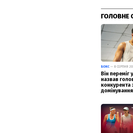
ГОЛОВНЕ 
БОКС
— 8 СЕРПНЯ 202
Він переміг у
назвав голо
конкурента 
домінування 