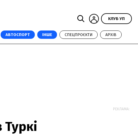
КЛУБ УП
АВТОСПОРТ
ІНШЕ
СПЕЦПРОЄКТИ
АРХІВ
РЕКЛАМА:
 Туркі