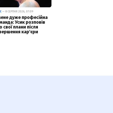
С
— 8 СЕРПНЯ 2026, 07:09
мене дуже професійна
манда: Усик розповів
о свої плани після
вершення кар'єри