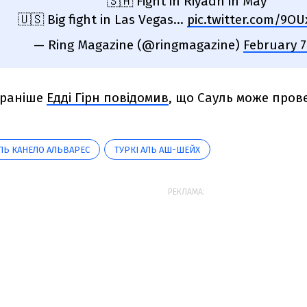
🇸🇦 Fight in Riyadh in May
🇺🇸 Big fight in Las Vegas…
pic.twitter.com/9O
— Ring Magazine (@ringmagazine)
February 7
 раніше
Едді Гірн повідомив
, що Сауль може пров
ЛЬ КАНЕЛО АЛЬВАРЕС
ТУРКІ АЛЬ АШ-ШЕЙХ
РЕКЛАМА: