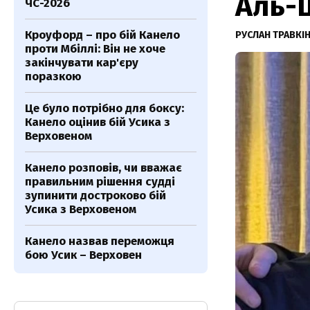
Аль-
ЧС-2026
Кроуфорд – про бій Канело
РУСЛАН ТРАВКІ
проти Мбіллі: Він не хоче
закінчувати кар'єру
поразкою
Це було потрібно для боксу:
Канело оцінив бій Усика з
Верховеном
Канело розповів, чи вважає
правильним рішення судді
зупинити достроково бій
Усика з Верховеном
Канело назвав переможця
бою Усик – Верховен