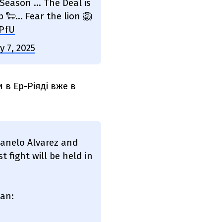
 Season … The Deal is
p 🐑… Fear the lion 🦁
vPfU
y 7, 2025
 в Ер-Ріяді вже в
Canelo Alvarez and
 fight will be held in
lan: