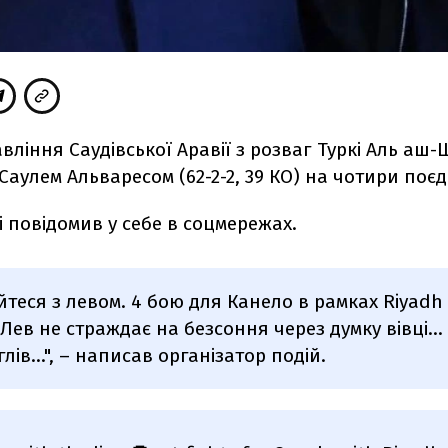
вління Саудівської Аравії з розваг Туркі Аль аш
 Саулем Альваресом (62-2-2, 39 КО) на чотири поє
і повідомив у себе в соцмережах.
уйтеся з левом. 4 бою для Канело в рамках Riyadh 
 Лев не страждає на безсоння через думку вівці..
лів...", – написав організатор подій.