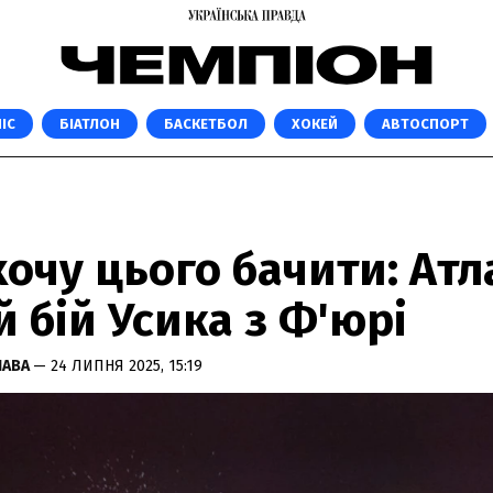
ІС
БІАТЛОН
БАСКЕТБОЛ
ХОКЕЙ
АВТОСПОРТ
хочу цього бачити: Атл
й бій Усика з Ф'юрі
ЛАВА
— 24 ЛИПНЯ 2025, 15:19