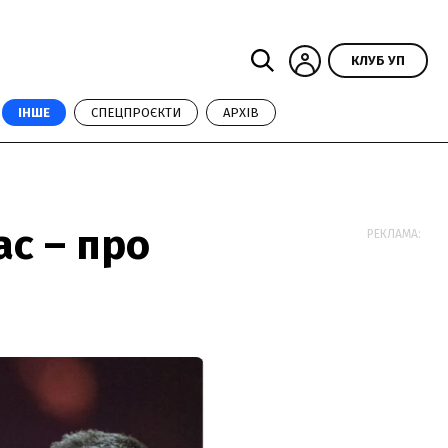
КЛУБ УП
ІНШЕ
СПЕЦПРОЄКТИ
АРХІВ
ас – про
РЕКЛАМА: