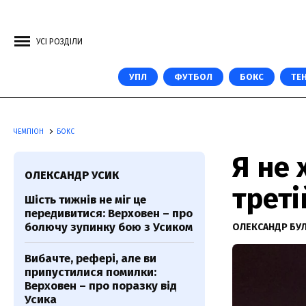
УСІ РОЗДІЛИ
УПЛ
ФУТБОЛ
БОКС
ТЕН
ЧЕМПІОН
БОКС
Я не 
ОЛЕКСАНДР УСИК
треті
Шість тижнів не міг це
передивитися: Верховен – про
болючу зупинку бою з Усиком
ОЛЕКСАНДР БУ
Вибачте, рефері, але ви
припустилися помилки:
Верховен – про поразку від
Усика