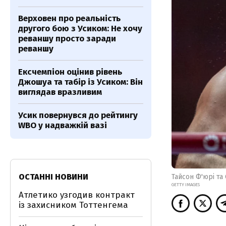
Верховен про реальність
другого бою з Усиком: Не хочу
реваншу просто заради
реваншу
Ексчемпіон оцінив рівень
Джошуа та табір із Усиком: Він
виглядав вразливим
Усик повернувся до рейтингу
WBO у надважкій вазі
ОСТАННІ НОВИНИ
Тайсон Ф'юрі та
GETTY IMAGES
Атлетико узгодив контракт
із захисником Тоттенгема