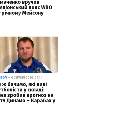
маченко вручив
мпіонський пояс WBO
-річному Мейсону
ТБОЛ
— 6 СЕРПНЯ 2026, 07:11
 ж бачимо, які нині
тболісти у складі:
ієв зробив прогноз на
тч Динамо – Карабах у
К