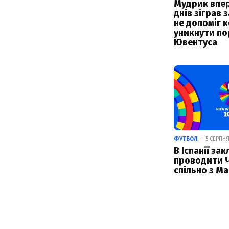
Мудрик впер
днів зіграв з
не допоміг 
уникнути по
Ювентуса
ФУТБОЛ
— 5 СЕРПНЯ 
В Іспанії за
проводити 
спільно з М