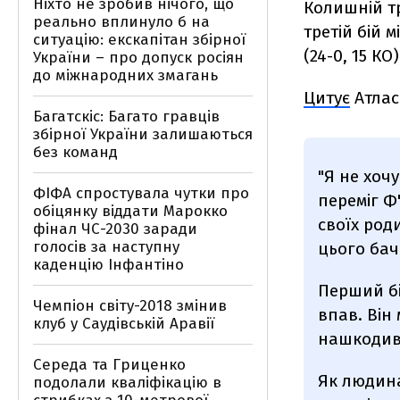
Ніхто не зробив нічого, що
Колишній т
реально вплинуло б на
третій бій 
ситуацію: екскапітан збірної
(24-0, 15 КО
України – про допуск росіян
до міжнародних змагань
Цитує
Атлас
Багатскіс: Багато гравців
збірної України залишаються
без команд
"Я не хоч
ФІФА спростувала чутки про
переміг Ф
обіцянку віддати Марокко
своїх роди
фінал ЧС-2030 заради
голосів за наступну
цього бач
каденцію Інфантіно
Перший бі
Чемпіон світу-2018 змінив
впав. Він
клуб у Саудівській Аравії
нашкодив.
Середа та Гриценко
Як людина
подолали кваліфікацію в