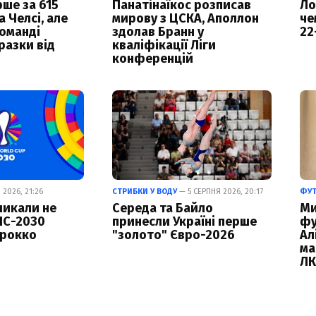
ше за 615
Панатінаїкос розписав
Ло
а Челсі, але
мирову з ЦСКА, Аполлон
че
команді
здолав Бранн у
22
разки від
кваліфікації Ліги
конференцій
2026, 21:26
СТРИБКИ У ВОДУ
— 5 СЕРПНЯ 2026, 20:17
ФУ
кликали не
Середа та Байло
Ми
ЧС-2030
принесли Україні перше
фу
арокко
"золото" Євро-2026
Ал
ма
Л