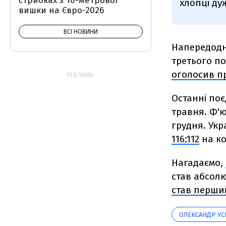
стрибках з 10-метрової
хлопці дуж
вишки на Євро-2026
ВСІ НОВИНИ
Напередодн
третього п
оголосив п
РЕКЛАМА:
Останні поє
травня. Ф'ю
грудня. Ук
116:112
на ко
Нагадаємо,
став абсолю
став першим
ОЛЕКСАНДР УС