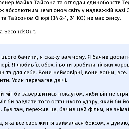
ренер Майка Тайсона та оглядач єдиноборств Тед
між абсолютним чемпіоном світу у надважкій вазі
О
) та Тайсоном Ф’юрі (34-2-1, 24 КО) не має сенсу.
а SecondsOut.
у цього бачити, я скажу вам чому. Я бачив достатн
'юрі. Я любив їх обох, і вони зробили тільки хоро
н та для себе. Вони неймовірні, вони воїни, все.
ити. Усик перемагав двічі.
й міг би завершитись нокаутом, якби він не стри
 міг би завдати того останнього удару, який би й
 Був там, пережив це, бачив цей фільм, не зніма
, яка все своє життя займалася боксом, я думаю