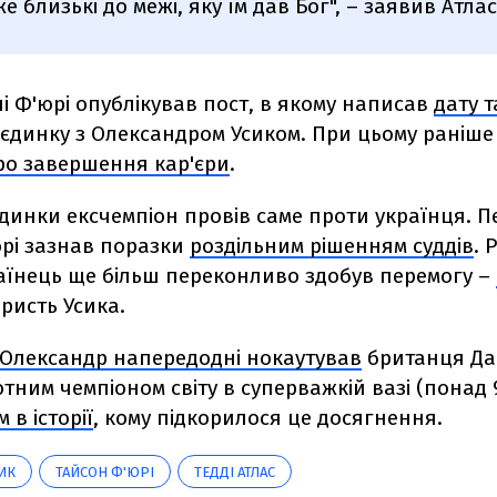
е близькі до межі, яку їм дав Бог", – заявив Атлас
і Ф'юрі
опублікував пост, в якому написав
дату 
оєдинку з Олександром Усиком.
При цьому раніше
ро завершення кар'єри
.
динки ексчемпіон провів саме проти українця. П
рі зазнав поразки
роздільним рішенням суддів
.
Р
раїнець ще більш переконливо здобув перемогу –
ристь Усика.
Олександр напередодні нокаутував
британця Да
тним чемпіоном світу в суперважкій вазі (понад 9
 в історії
, кому підкорилося це досягнення.
ИК
ТАЙСОН Ф'ЮРІ
ТЕДДІ АТЛАС