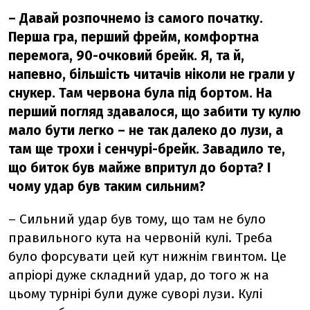
– Давай розпочнемо із самого початку.
Перша гра, перший фрейм, комфортна
перемога, 90-очковий брейк. Я, та й,
напевно, більшість читачів ніколи не грали у
снукер. Там червона була під бортом. На
перший погляд здавалося, що забити ту кулю
мало бути легко
–
не так далеко до лузи, а
там ще трохи і сенчурі-брейк. Завадило те,
що биток був майже впритул до борта? І
чому удар був таким сильним?
– Сильний удар був тому, що там не було
правильного кута на червоній кулі. Треба
було форсувати цей кут нижнім гвинтом. Це
апріорі дуже складний удар, до того ж на
цьому турнірі були дуже суворі лузи. Кулі