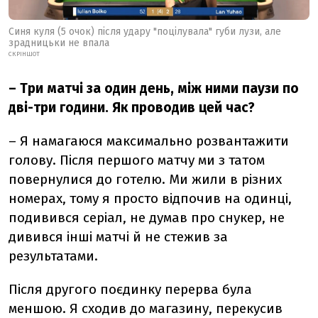
Синя куля (5 очок) після удару "поцілувала" губи лузи, але
зрадницьки не впала
СКРІНШОТ
– Три матчі за один день, між ними паузи по
дві-три години. Як проводив цей час?
– Я намагаюся максимально розвантажити
голову. Після першого матчу ми з татом
повернулися до готелю. Ми жили в різних
номерах, тому я просто відпочив на одинці,
подивився серіал, не думав про снукер, не
дивився інші матчі й не стежив за
результатами.
Після другого поєдинку перерва була
меншою. Я сходив до магазину, перекусив