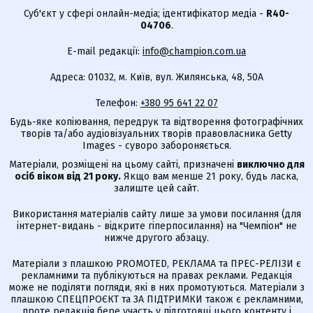
Суб'єкт у сфері онлайн-медіа; ідентифікатор медіа -
R40-
04706
.
E-mail редакції:
info@champion.com.ua
Адреса: 01032, м. Київ, вул. Жилянська, 48, 50А
Телефон:
+380 95 641 22 07
Будь-яке копіювання, передрук та відтворення фотографічних
творів та/або аудіовізуальних творів правовласника Getty
Images - суворо забороняється.
Матеріали, розміщені на цьому сайті, призначені
виключно для
осіб віком від 21 року.
Якщо вам менше 21 року, будь ласка,
залиште цей сайт.
Використання матеріалів сайту лише за умови посилання (для
інтернет-видань - відкрите гіперпосилання) на "Чемпіон" не
нижче другого абзацу.
Матеріали з плашкою PROMOTED, РЕКЛАМА та ПРЕС-РЕЛІЗИ є
рекламними та публікуються на правах реклами. Редакція
може не поділяти погляди, які в них промотуються. Матеріали з
плашкою СПЕЦПРОЄКТ та ЗА ПІДТРИМКИ також є рекламними,
проте редакція бере участь у підготовці цього контенту і