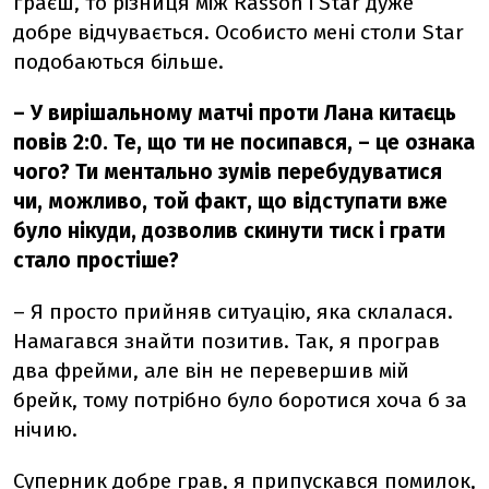
граєш, то різниця між Rasson і Star дуже
добре відчувається. Особисто мені столи Star
подобаються більше.
– У вирішальному матчі проти Лана китаєць
повів 2:0. Те, що ти не посипався, – це ознака
чого? Ти ментально зумів перебудуватися
чи, можливо, той факт, що відступати вже
було нікуди, дозволив скинути тиск і грати
стало простіше?
– Я просто прийняв ситуацію, яка склалася.
Намагався знайти позитив. Так, я програв
два фрейми, але він не перевершив мій
брейк, тому потрібно було боротися хоча б за
нічию.
Суперник добре грав, я припускався помилок,