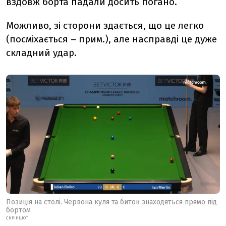
вздовж борта падали досить погано.
Можливо, зі сторони здається, що це легко
(посміхається – прим.), але насправді це дуже
складний удар.
Позиція на столі. Червона куля та биток знаходяться прямо під
бортом
СКРІНШОТ