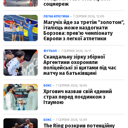
соцмереж
ЛЕГКА АТЛЕТИКА
— 7 СЕРПНЯ 2026, 12:00
Магучіх йде за третім "золотом",
італієць може наздогнати
Борзова: прев'ю чемпіонату
Європи з легкої атлетики
ФУТБОЛ
— 7 СЕРПНЯ 2026, 14:17
Скандальну зірку збірної
Аргентини охороняли
поліцейські зі щитами під час
матчу на батьківщині
БОКС
— 7 СЕРПНЯ 2026, 16:06
Хргович назвав свій єдиний
страх перед поєдинком з
Ітаумою
БОКС
— 7 СЕРПНЯ 2026, 12:09
The Ring розкрив потенційну