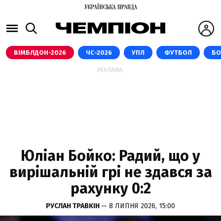
ВІМБЛДОН-2026
ЧС-2026
УПЛ
ФУТБОЛ
БО
РЕКЛАМА:
Юліан Бойко: Радий, що у
вирішальній грі не здався за
рахунку 0:2
РУСЛАН ТРАВКІН
— 8 ЛИПНЯ 2026, 15:00
GETTY IMAGES