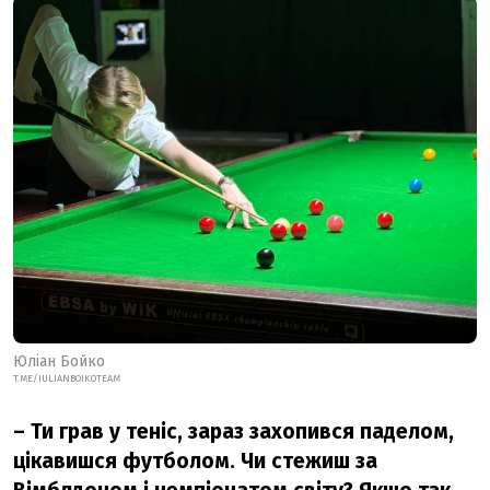
Юліан Бойко
T.ME/IULIANBOIKOTEAM
– Ти грав у теніс, зараз захопився паделом,
цікавишся футболом. Чи стежиш за