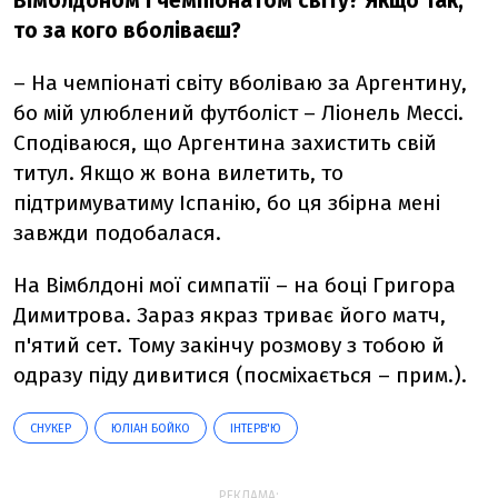
Вімблдоном і чемпіонатом світу? Якщо так,
то за кого вболіваєш?
– На чемпіонаті світу вболіваю за Аргентину,
бо мій улюблений футболіст – Ліонель Мессі.
Сподіваюся, що Аргентина захистить свій
титул. Якщо ж вона вилетить, то
підтримуватиму Іспанію, бо ця збірна мені
завжди подобалася.
На Вімблдоні мої симпатії – на боці Григора
Димитрова. Зараз якраз триває його матч,
п'ятий сет. Тому закінчу розмову з тобою й
одразу піду дивитися (посміхається – прим.).
СНУКЕР
ЮЛІАН БОЙКО
ІНТЕРВ'Ю
РЕКЛАМА: