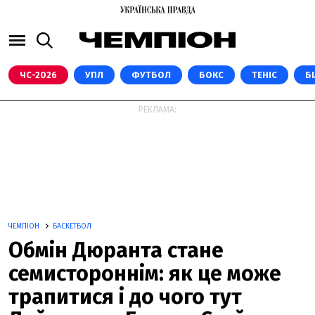
ЧС-2026
УПЛ
ФУТБОЛ
БОКС
ТЕНІС
Б
РЕКЛАМА:
ЧЕМПІОН
БАСКЕТБОЛ
Обмін Дюранта стане
семистороннім: як це може
трапитися і до чого тут