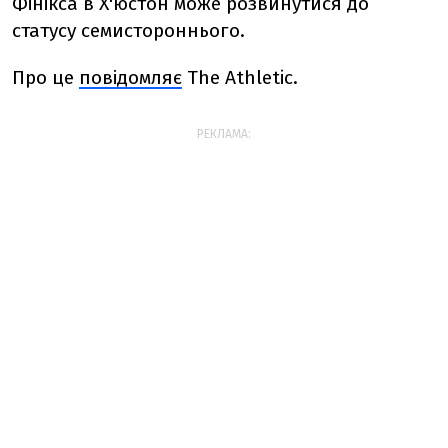
Фінікса в Х'юстон може розвинутися до
статусу семистороннього.
Про це
повідомляє
The Athletic.
РЕКЛАМА: