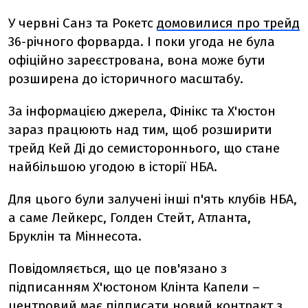
У червні Санз та Рокетс
домовилися про трейд
36-річного форварда. І поки угода не була
офіційно зареєстрована, вона може бути
розширена до історичного масштабу.
За інформацією джерела, Фінікс та Х'юстон
зараз працюють над тим, щоб розширити
трейд Кей Ді до семистороннього, що стане
найбільшою угодою в історії НБА.
Для цього були залучені інші п'ять клубів НБА,
а саме Лейкерс, Голден Стейт, Атланта,
Бруклін та Міннесота.
Повідомляється, що це пов'язано з
підписанням Х'юстоном Клінта Капели –
центровий має підписати новий контракт з