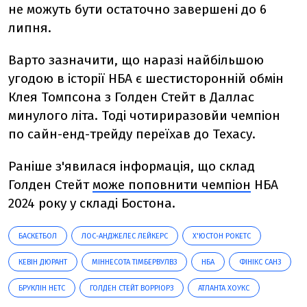
не можуть бути остаточно завершені до 6
липня.
Варто зазначити, що наразі найбільшою
угодою в історії НБА є шестисторонній обмін
Клея Томпсона з Голден Стейт в Даллас
минулого літа. Тоді чотириразовйи чемпіон
по сайн-енд-трейду переїхав до Техасу.
Раніше з'явилася інформація, що склад
Голден Стейт
може поповнити чемпіон
НБА
2024 року у складі Бостона.
БАСКЕТБОЛ
ЛОС-АНДЖЕЛЕС ЛЕЙКЕРС
Х'ЮСТОН РОКЕТС
КЕВІН ДЮРАНТ
МІННЕСОТА ТІМБЕРВУЛВЗ
НБА
ФІНІКС САНЗ
БРУКЛІН НЕТС
ГОЛДЕН СТЕЙТ ВОРРІОРЗ
АТЛАНТА ХОУКС