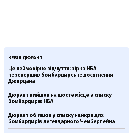
КЕВІН ДЮРАНТ
Це неймовірне відчуття: зірка НБА
перевершив бомбардирське досягнення
Джордана
Дюрант вийшов на шосте місце в списку
бомбардирів НБА
Дюрант обійшов у списку найкращих
бомбардирів легендарного Чемберлейна