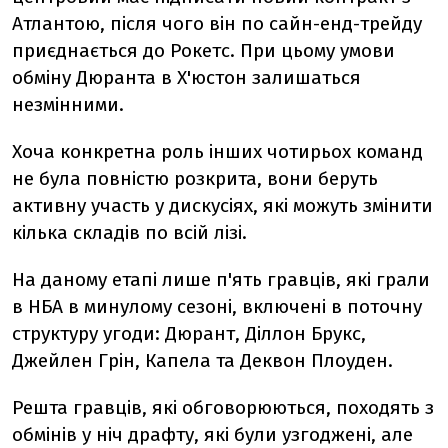
Атлантою, після чого він по сайн-енд-трейду
приєднається до Рокетс. При цьому умови
обміну Дюранта в Х'юстон залишаться
незмінними.
Хоча конкретна роль інших чотирьох команд
не була повністю розкрита, вони беруть
активну участь у дискусіях, які можуть змінити
кілька складів по всій лізі.
На даному етапі лише п'ять гравців, які грали
в НБА в минулому сезоні, включені в поточну
структуру угоди: Дюрант, Діллон Брукс,
Джейлен Грін, Капела та Деквон Плоуден.
Решта гравців, які обговорюються, походять з
обмінів у ніч драфту, які були узгоджені, але