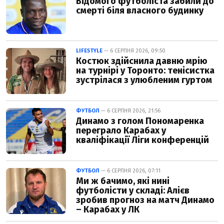
Відомого футболіста забили до
смерті біля власного будинку
LIFESTYLE
— 6 СЕРПНЯ 2026, 09:50
Костюк здійснила давню мрію
на турнірі у Торонто: тенісистка
зустрілася з улюбленим гуртом
ФУТБОЛ
— 6 СЕРПНЯ 2026, 21:56
Динамо з голом Пономаренка
переграло Карабах у
кваліфікації Ліги конференцій
ФУТБОЛ
— 6 СЕРПНЯ 2026, 07:11
Ми ж бачимо, які нині
футболісти у складі: Алієв
зробив прогноз на матч Динамо
– Карабах у ЛК