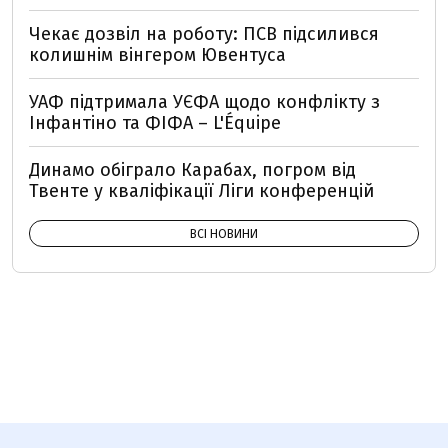
Чекає дозвіл на роботу: ПСВ підсилився
колишнім вінгером Ювентуса
УАФ підтримала УЄФА щодо конфлікту з
Інфантіно та ФІФА – L'Équipe
Динамо обіграло Карабах, погром від
Твенте у кваліфікації Ліги конференцій
ВСІ НОВИНИ