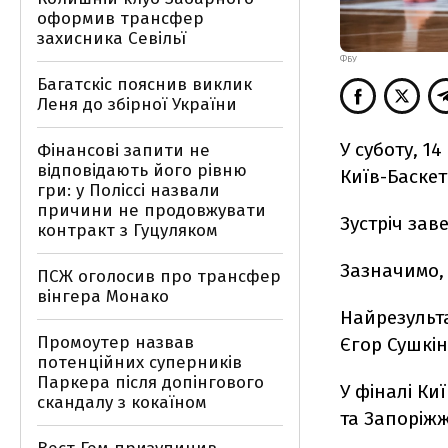
оформив трансфер
захисника Севільї
ФБУ
Багатскіс пояснив виклик
Леня до збірної України
У суботу, 1
Фінансові запити не
відповідають його рівню
Київ-Баскет
гри: у Поліссі назвали
причини не продовжувати
Зустріч зав
контракт з Гуцуляком
Зазначимо,
ПСЖ оголосив про трансфер
вінгера Монако
Найрезульт
Промоутер назвав
Єгор Сушкін
потенційних суперників
Паркера після допінгового
У фіналі Ки
скандалу з кокаїном
та Запоріжжя