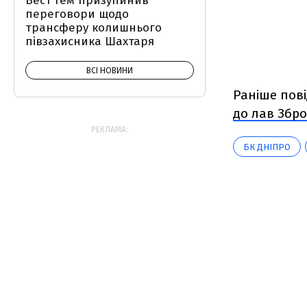
Вест Гем призупинив
переговори щодо
трансферу колишнього
півзахисника Шахтаря
ВСІ НОВИНИ
Раніше пов
до лав Збр
РЕКЛАМА:
БК ДНІПРО