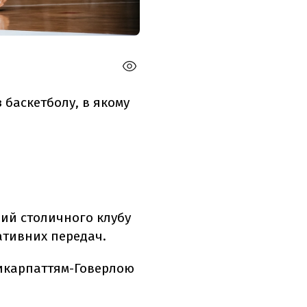
з баскетболу, в якому
ий столичного клубу
тативних передач.
икарпаттям-Говерлою