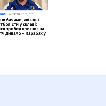
ТБОЛ
— 6 СЕРПНЯ 2026, 07:11
 ж бачимо, які нині
тболісти у складі:
ієв зробив прогноз на
тч Динамо – Карабах у
К