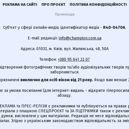
РЕКЛАМА НА САЙТІ
ПРО ПРОЄКТ
ПОЛІТИКА КОНФІДЕНЦІЙНОСТІ
Промокоди
Суб'єкт у сфері онлайн-медіа; ідентифікатор медіа -
R40-04706
.
E-mail редакції:
info@champion.com.ua
Адреса: 01032, м. Київ, вул. Жилянська, 48, 50А
Телефон:
+380 95 641 22 07
відтворення фотографічних творів та/або аудіовізуальних творів п
забороняється.
 призначені
виключно для осіб віком від 21 року.
Якщо вам менше 21
е за умови посилання (для інтернет-видань - відкрите гіперпосила
абзацу.
КЛАМА та ПРЕС-РЕЛІЗИ є рекламними та публікуються на правах р
Матеріали з плашкою СПЕЦПРОЄКТ та ЗА ПІДТРИМКИ також є реклам
є думки, висловлені у цих матеріалах. Редакція не несе відповідальн
алах. Згідно з українським законодавством відповідальність за зм