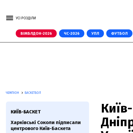
УСІ РОЗДІЛИ
ВІМБЛДОН-2026
ЧС-2026
УПЛ
ФУТБОЛ
ЧЕМПІОН
БАСКЕТБОЛ
Київ-
КИЇВ-БАСКЕТ
Дніпр
Харківські Соколи підписали
центрового Київ-Баскета