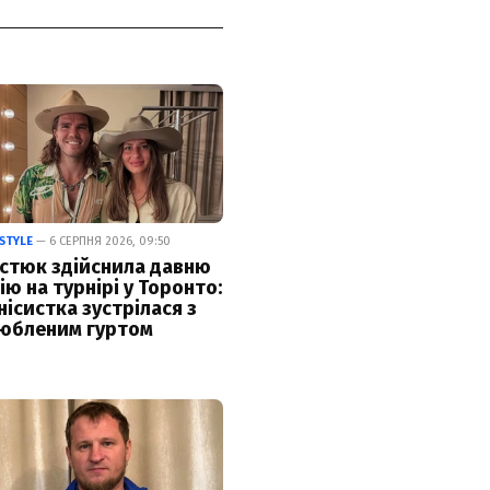
ESTYLE
— 6 СЕРПНЯ 2026, 09:50
стюк здійснила давню
ію на турнірі у Торонто:
нісистка зустрілася з
юбленим гуртом