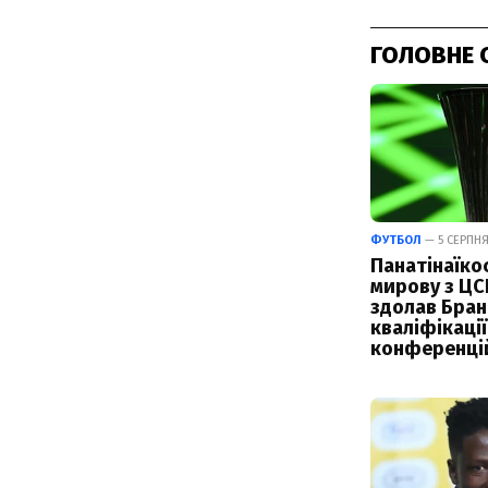
ГОЛОВНЕ 
ФУТБОЛ
— 5 СЕРПНЯ
Панатінаїко
мирову з ЦС
здолав Бран
кваліфікації
конференці