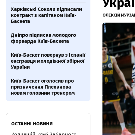
Укра
Харківські Соколи підписали
контракт з капітаном Київ-
ОЛЕКСІЙ МУРЗА
Баскета
Дніпро підписав молодого
форварда Київ-Баскета
Київ-Баскет повернув з Іспанії
ексгравця молодіжної збірної
України
Київ-Баскет оголосив про
призначення Плеханова
новим головним тренером
ОСТАННІ НОВИНИ
Колишній клуб Забарного