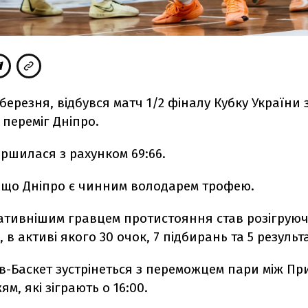
4 березня, відбувся матч 1/2 фіналу Кубку України 
 переміг Дніпро.
ершилася з рахунком 69:66.
 що Дніпро є чинним володарем трофею.
ативнішим гравцем протистояння став розігруюч
, в активі якого 30 очок, 7 підбирань та 5 резуль
їв-Баскет зустрінеться з переможцем пари
між Пр
м, які зіграють о 16:00.