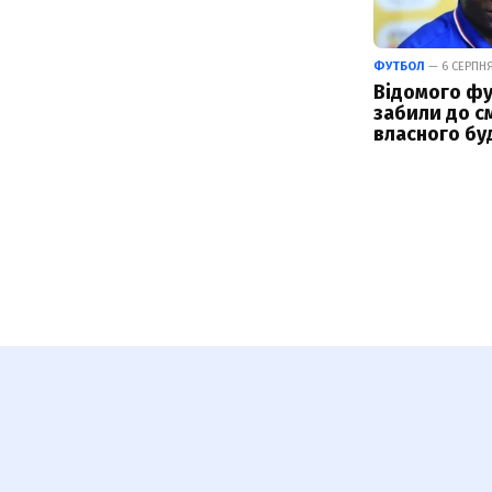
ФУТБОЛ
— 6 СЕРПНЯ
Відомого фу
забили до см
власного бу