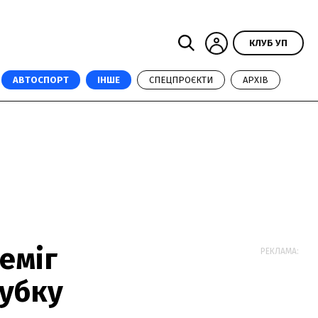
КЛУБ УП
АВТОСПОРТ
ІНШЕ
СПЕЦПРОЄКТИ
АРХІВ
еміг
РЕКЛАМА:
Кубку