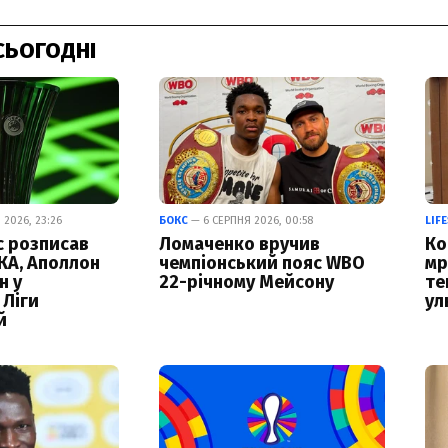
СЬОГОДНІ
 2026, 23:26
БОКС
— 6 СЕРПНЯ 2026, 00:58
LIF
с розписав
Ломаченко вручив
Ко
КА, Аполлон
чемпіонський пояс WBO
мр
н у
22-річному Мейсону
те
 Ліги
ул
й