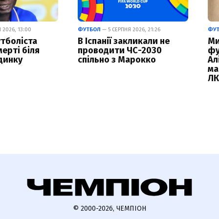
 2026, 13:00
ФУТБОЛ
— 5 СЕРПНЯ 2026, 21:26
ФУ
тболіста
В Іспанії закликали не
Ми
ерті біля
проводити ЧС-2030
фу
динку
спільно з Марокко
Ал
ма
Л
© 2000-2026, ЧЕМПІОН