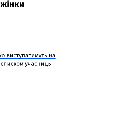
 жінки
ко виступатимуть на
і списком учасниць