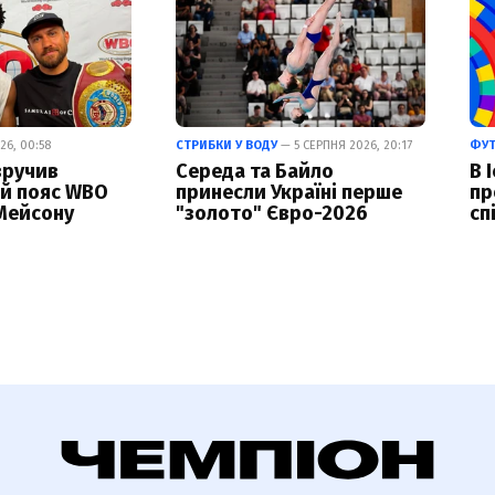
26, 00:58
СТРИБКИ У ВОДУ
— 5 СЕРПНЯ 2026, 20:17
ФУ
вручив
Середа та Байло
В 
й пояс WBO
принесли Україні перше
пр
Мейсону
"золото" Євро-2026
сп