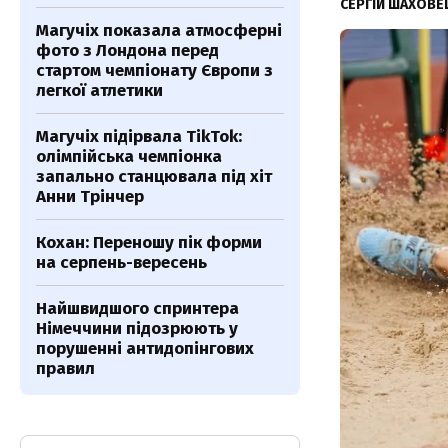
СЕРГІЙ ШАХОВ
Магучіх показала атмосферні
фото з Лондона перед
стартом чемпіонату Європи з
легкої атлетики
Магучіх підірвала TikTok:
олімпійська чемпіонка
запально станцювала під хіт
Анни Трінчер
Кохан: Переношу пік форми
на серпень-вересень
Найшвидшого спринтера
Німеччини підозрюють у
порушенні антидопінгових
правил