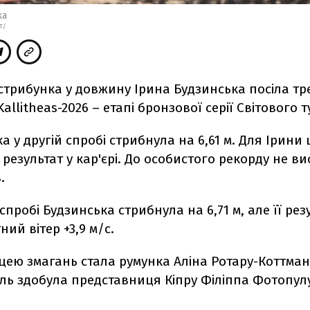
ка
T/
стрибунка у довжину Ірина Будзинська посіла трет
 Kallitheas-2026 – етапі бронзової серії Світового т
а у другій спробі стрибнула на 6,61 м. Для Ірини
езультат у кар'єрі. До особистого рекорду не в
.
 спробі Будзинська стрибнула на 6,71 м, але її ре
ний вітер +3,9 м/с.
ю змагань стала румунка Аліна Ротару-Коттманн 
ль здобула представниця Кіпру Філіппа Фотопулу 