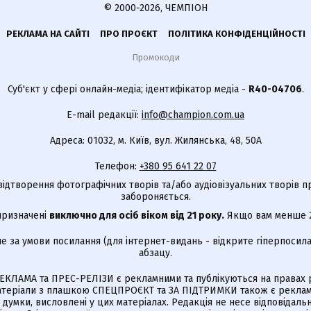
© 2000-2026, ЧЕМПІОН
РЕКЛАМА НА САЙТІ
ПРО ПРОЄКТ
ПОЛІТИКА КОНФІДЕНЦІЙНОСТІ
Промокоди
Суб'єкт у сфері онлайн-медіа; ідентифікатор медіа -
R40-04706
.
E-mail редакції:
info@champion.com.ua
Адреса: 01032, м. Київ, вул. Жилянська, 48, 50А
Телефон:
+380 95 641 22 07
відтворення фотографічних творів та/або аудіовізуальних творів п
забороняється.
 призначені
виключно для осіб віком від 21 року.
Якщо вам менше 21
е за умови посилання (для інтернет-видань - відкрите гіперпосила
абзацу.
КЛАМА та ПРЕС-РЕЛІЗИ є рекламними та публікуються на правах р
Матеріали з плашкою СПЕЦПРОЄКТ та ЗА ПІДТРИМКИ також є реклам
є думки, висловлені у цих матеріалах. Редакція не несе відповідальн