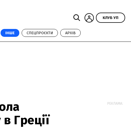
КЛУБ УП
ІНШЕ
СПЕЦПРОЄКТИ
АРХІВ
рола
РЕКЛАМА:
 в Греції