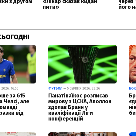
СЬОГОДНІ
2026, 16:50
ФУТБОЛ
— 5 СЕРПНЯ 2026, 23:26
БОК
ше за 615
Панатінаїкос розписав
Бр
а Челсі, але
мирову з ЦСКА, Аполлон
єд
команді
здолав Бранн у
ні
разки від
кваліфікації Ліги
би
конференцій