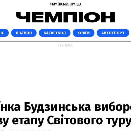
ІС
БІАТЛОН
БАСКЕТБОЛ
ХОКЕЙ
АВТОСПОРТ
РЕКЛАМА:
їнка Будзинська вибо
у етапу Світового туру