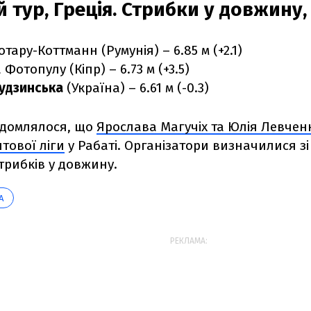
й тур, Греція. Стрибки у довжину,
отару-Коттманн (Румунія) – 6.85 м (+2.1)
 Фотопулу (Кіпр) – 6.73 м (+3.5)
Будзинська
(Україна) – 6.61 м (-0.3)
ідомлялося, що
Ярослава Магучіх та Юлія Левчен
нтової ліги
у Рабаті. Організатори визначилися з
стрибків у довжину.
А
РЕКЛАМА: