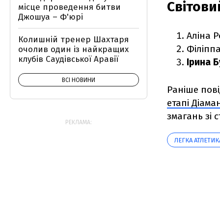
Світови
місце проведення битви
Джошуа – Ф'юрі
Аліна Р
Колишній тренер Шахтаря
Філіппа
очолив один із найкращих
клубів Саудівської Аравії
Ірина 
ВСІ НОВИНИ
Раніше пов
етапі Діама
змагань зі 
РЕКЛАМА:
ЛЕГКА АТЛЕТИК