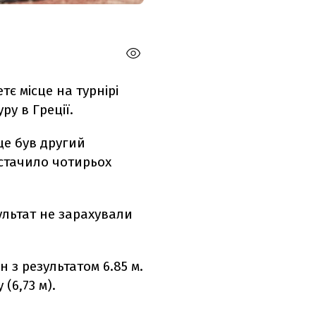
є місце на турнірі
уру в Греції.
 це був другий
истачило чотирьох
зультат не зарахували
з результатом 6.85 м.
(6,73 м).