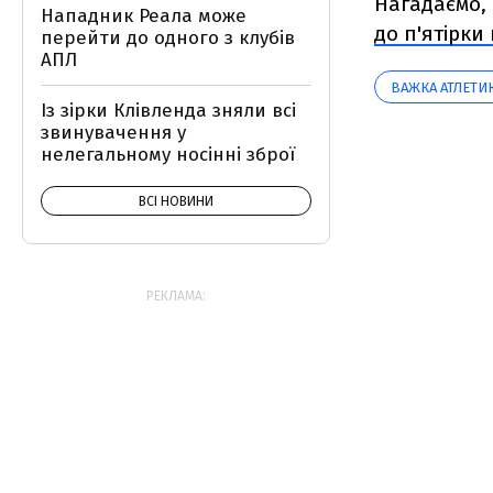
Нагадаємо, 
Нападник Реала може
до п'ятірк
перейти до одного з клубів
АПЛ
ВАЖКА АТЛЕТИ
Із зірки Клівленда зняли всі
звинувачення у
нелегальному носінні зброї
ВСІ НОВИНИ
РЕКЛАМА: