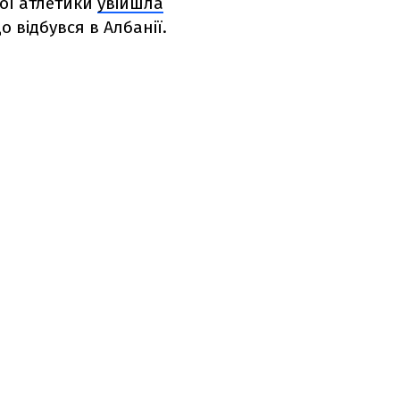
кої атлетики
увійшла
 відбувся в Албанії.