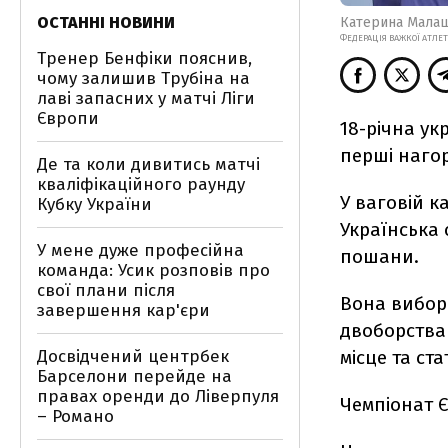
ОСТАННІ НОВИНИ
Катерина Малащ
ФЕДЕРАЦІЯ ВАЖКОЇ АТЛЕ
Тренер Бенфіки пояснив,
чому залишив Трубіна на
лаві запасних у матчі Ліги
Європи
18-річна у
перші нагор
Де та коли дивитись матчі
кваліфікаційного раунду
У ваговій к
Кубку України
Українська 
У мене дуже професійна
пошани.
команда: Усик розповів про
свої плани після
Вона виборол
завершення кар'єри
двоборства 
Досвідчений центрбек
місце та ст
Барселони перейде на
правах оренди до Ліверпуля
Чемпіонат Є
– Романо