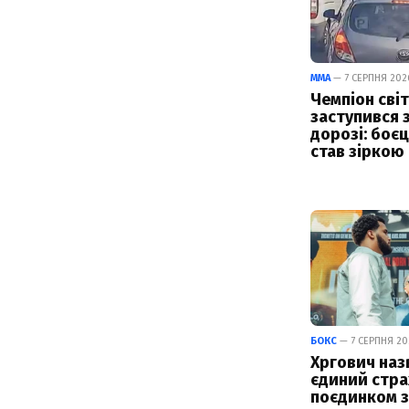
ММА
— 7 СЕРПНЯ 2026
Чемпіон світ
заступився 
дорозі: боє
став зіркою
БОКС
— 7 СЕРПНЯ 202
Хргович наз
єдиний стра
поєдинком з