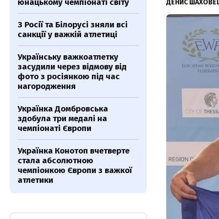
юнацькому чемпіонаті світу
ДЕНИС ШАХОВЕ
З Росії та Білорусі зняли всі
санкції у важкій атлетиці
Українську важкоатлетку
засудили через відмову від
фото з росіянкою під час
нагородження
Українка Домбровська
здобула три медалі на
чемпіонаті Європи
Українка Конотоп вчетверте
стала абсолютною
чемпіонкою Європи з важкої
атлетики