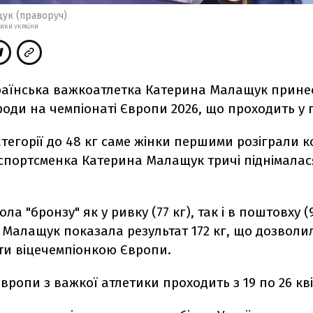
ук (праворуч)
ТИКИ УКРАЇНИ
країнська важкоатлетка Катерина Малащук принес
оди на чемпіонаті Європи 2026, що проходить у г
атегорії до 48 кг саме жінки першими розіграли 
спортсменка Катерина Малащук тричі піднімалас
а "бронзу" як у ривку (77 кг), так і в поштовху (
Малащук показала результат 172 кг, що дозволил
ати віцечемпіонкою Європи.
вропи з важкої атлетики проходить з 19 по 26 кві