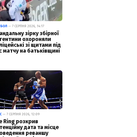
ТБОЛ
— 7 СЕРПНЯ 2026, 14:17
андальну зірку збірної
гентини охороняли
ліцейські зі щитами під
с матчу на батьківщині
С
— 7 СЕРПНЯ 2026, 12:09
e Ring розкрив
тенційну дата та місце
оведення реваншу