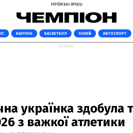
ІС
БІАТЛОН
БАСКЕТБОЛ
ХОКЕЙ
АВТОСПОРТ
РЕКЛАМА:
чна українка здобула 
26 з важкої атлетики