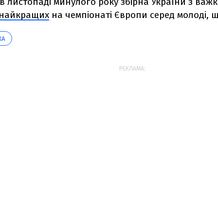
в листопаді минулого року збірна України з важ
и найкращих
на чемпіонаті Європи серед молоді, що
КА
РЕКЛАМА: