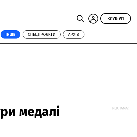
КЛУБ УП
ІНШЕ
СПЕЦПРОЄКТИ
АРХІВ
три медалі
РЕКЛАМА: