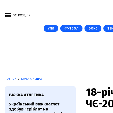
УСІ РОЗДІЛИ
УПЛ
ФУТБОЛ
БОКС
ТЕН
ЧЕМПІОН
ВАЖКА АТЛЕТИКА
18-рі
ВАЖКА АТЛЕТИКА
ЧЄ-20
Український важкоатлет
здобув "срібло" на