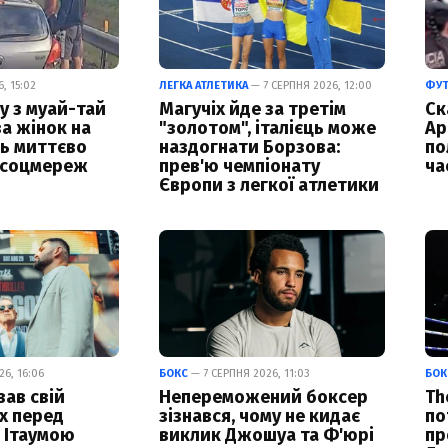
, 15:02
ЛЕГКА АТЛЕТИКА
— 7 СЕРПНЯ 2026, 12:00
ФУ
у з муай-тай
Магучіх йде за третім
Ск
за жінок на
"золотом", італієць може
Ар
ць миттєво
наздогнати Борзова:
по
 соцмереж
прев'ю чемпіонату
ча
Європи з легкої атлетики
6, 16:06
БОКС
— 7 СЕРПНЯ 2026, 11:03
БОК
вав свій
Непереможений боксер
Th
х перед
зізнався, чому не кидає
по
 Ітаумою
виклик Джошуа та Ф'юрі
пр