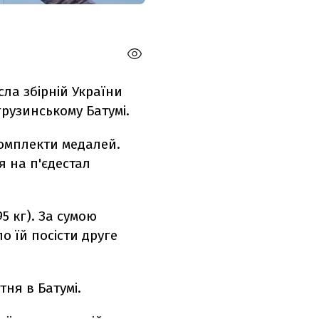
ла збірній України
рузинському Батумі.
комплекти медалей.
я на п'єдестал
95 кг). За сумою
о їй посісти друге
тня в Батумі.