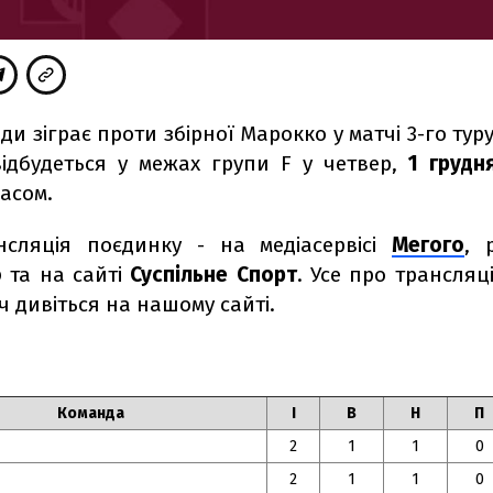
ди зіграє проти збірної Марокко у матчі 3-го туру
ідбудеться у межах групи F у четвер,
1 грудн
асом.
сляція поєдинку - на медіасервісі
Мегого
, 
о
та на сайті
Суспільне Спорт
. Усе про трансляці
 дивіться на нашому сайті.
Команда
І
В
Н
П
2
1
1
0
2
1
1
0