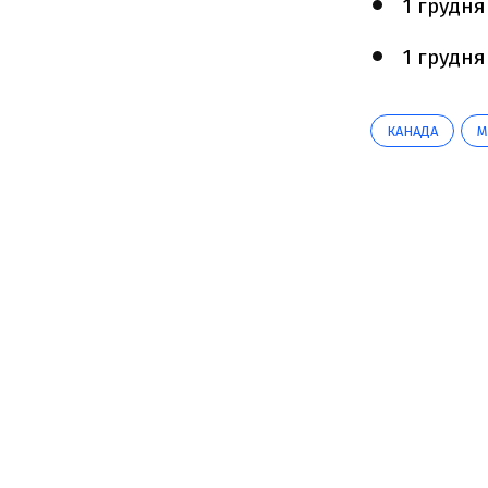
1 грудня 
1 грудня
КАНАДА
М