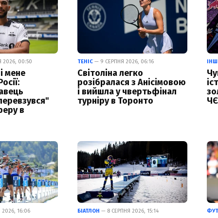
 2026, 00:50
ТЕНІС
— 9 СЕРПНЯ 2026, 06:16
ІНШ
 і мене
Світоліна легко
Чу
осії:
розібралася з Анісімовою
іс
авець
і вийшла у чвертьфінал
зо
перевзувся"
турніру в Торонто
ЧЄ
феру в
2026, 16:06
БІАТЛОН
— 8 СЕРПНЯ 2026, 15:14
ФУ