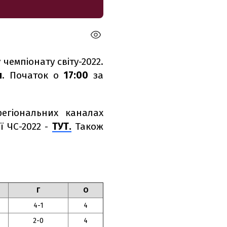
 чемпіонату світу-2022.
я
. Початок о
17:00
за
регіональних каналах
ї ЧС-2022 -
ТУТ.
Також
Г
О
4-1
4
2-0
4