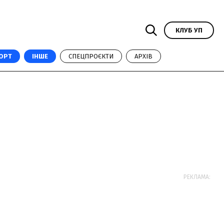
КЛУБ УП
ОРТ
ІНШЕ
СПЕЦПРОЄКТИ
АРХІВ
-
РЕКЛАМА: