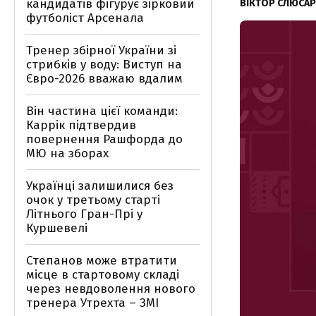
кандидатів фігурує зірковий
ВІКТОР СЛЮСА
футболіст Арсенала
Тренер збірної України зі
стрибків у воду: Виступ на
Євро-2026 вважаю вдалим
Він частина цієї команди:
Каррік підтвердив
повернення Рашфорда до
МЮ на зборах
Українці залишилися без
очок у третьому старті
Літнього Гран-Прі у
Куршевелі
Степанов може втратити
місце в стартовому складі
через невдоволення нового
тренера Утрехта – ЗМІ