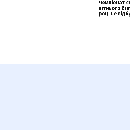
Чемпіонат св
літнього біа
році не від