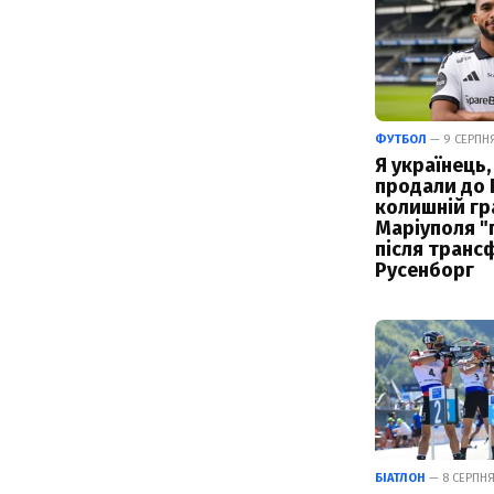
ФУТБОЛ
— 9 СЕРПНЯ
Я українець,
продали до Р
колишній гр
Маріуполя "
після транс
Русенборг
БІАТЛОН
— 8 СЕРПНЯ 