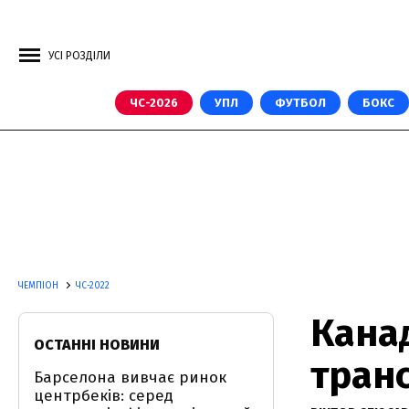
УСІ РОЗДІЛИ
ЧС-2026
УПЛ
ФУТБОЛ
БОКС
ЧЕМПІОН
ЧС-2022
Канад
ОСТАННІ НОВИНИ
транс
Барселона вивчає ринок
центрбеків: серед