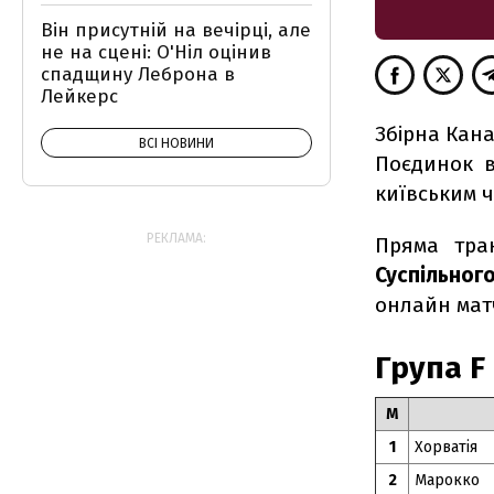
Він присутній на вечірці, але
не на сцені: О'Ніл оцінив
спадщину Леброна в
Лейкерс
Збірна Кана
ВСІ НОВИНИ
Поєдинок в
київським ч
РЕКЛАМА:
Пряма тран
Суспільног
онлайн матч
Група F
М
1
Хорватія
2
Марокко