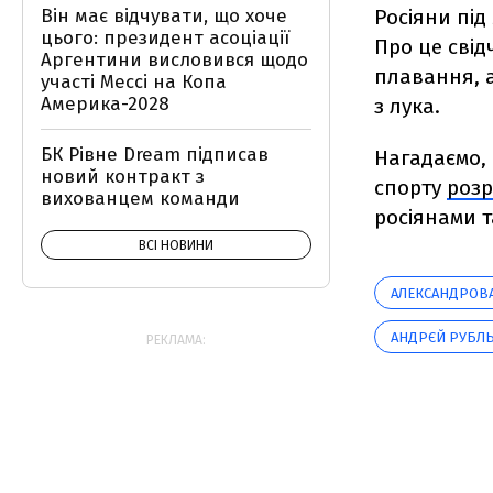
Росіяни під
Він має відчувати, що хоче
цього: президент асоціації
Про це сві
Аргентини висловився щодо
плавання, а
участі Мессі на Копа
Америка-2028
з лука.
БК Рівне Dream підписав
Нагадаємо, 
новий контракт з
спорту
розр
вихованцем команди
росіянами т
ВСІ НОВИНИ
АЛЕКСАНДРОВ
АНДРЄЙ РУБЛ
РЕКЛАМА: