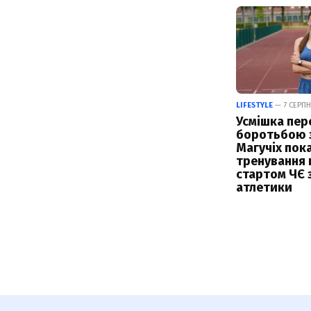
LIFESTYLE
— 7 СЕРПН
Усмішка пер
боротьбою з
Магучіх пок
тренування 
стартом ЧЄ з
атлетики