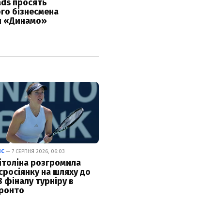
ІС
— 7 СЕРПНЯ 2026, 06:03
ітоліна розгромила
сросіянку на шляху до
8 фіналу турніру в
ронто