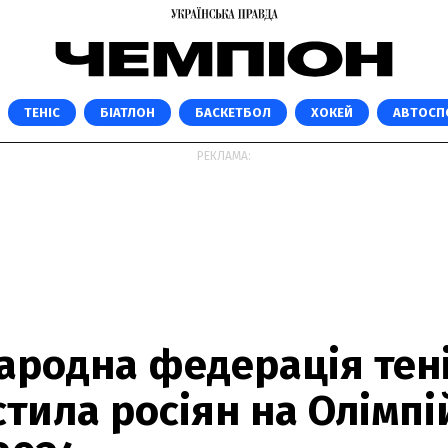
ТЕНІС
БІАТЛОН
БАСКЕТБОЛ
ХОКЕЙ
АВТОСП
РЕКЛАМА:
ародна федерація тен
тила росіян на Олімпі