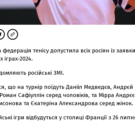
федерація тенісу допустила всіх росіян із заявки
х іграх-2024.
домляють російські ЗМІ.
я, що на турнір поїдуть
Данііл Медведєв, Андрєй
Роман Сафіуллін серед чоловіків, та Мірра Андрєє
мсонова та Єкатеріна Александрова серед жінок.
йські ігри відбудуться у столиці Франції з 26 липн