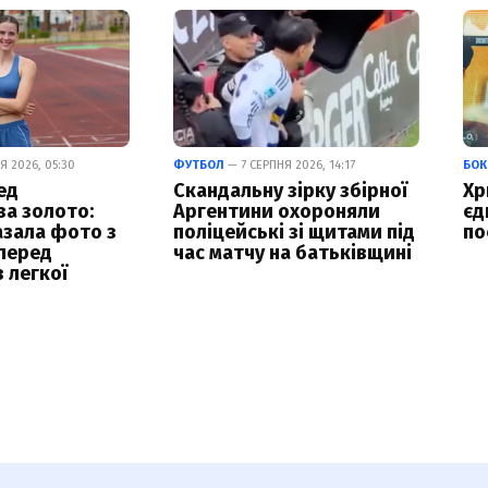
Я 2026, 05:30
ФУТБОЛ
— 7 СЕРПНЯ 2026, 14:17
БОК
ед
Скандальну зірку збірної
Хр
а золото:
Аргентини охороняли
єд
азала фото з
поліцейські зі щитами під
по
перед
час матчу на батьківщині
 легкої