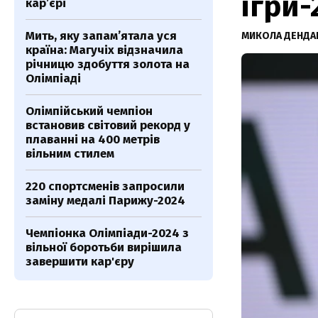
ігри-
кар’єрі
Мить, яку запамʼятала уся
МИКОЛА ДЕНДА
країна: Магучіх відзначила
річницю здобуття золота на
Олімпіаді
Олімпійський чемпіон
встановив світовий рекорд у
плаванні на 400 метрів
вільним стилем
220 спортсменів запросили
заміну медалі Парижу-2024
Чемпіонка Олімпіади-2024 з
вільної боротьби вирішила
завершити кар'єру