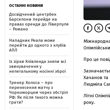
ОСТАННІ НОВИНИ
Досвідчений центрбек
Барселони перейде на
правах оренди до Ліверпуля
– Романо
Нападник Реала може
Міжнародна 
перейти до одного з клубів
Олімпійськи
АПЛ
Про це пові
Із зірки Клівленда зняли всі
звинувачення у
Зазначаєтьс
нелегальному носінні зброї
Хачанов та 
Тренер Колоса – про
Людміла Са
перенесення матчу з
Чорноморцем через обстріл
Літні Олімпі
РФ: Як після такого можна
року.
грати?