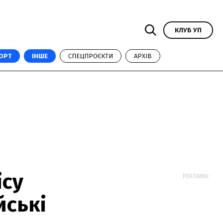
КЛУБ УП
ОРТ
ІНШЕ
СПЕЦПРОЄКТИ
АРХІВ
ісу
РЕКЛАМА:
йські