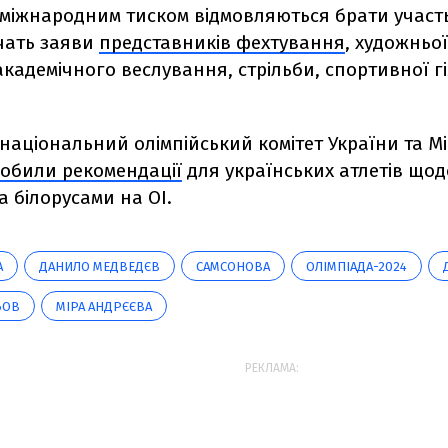
 міжнародним тиском відмовляються брати участь 
дчать заяви
представників фехтування
, художньої
кадемічного веслування, стрільби, спортивної г
національний олімпійський комітет України та Мі
обили рекомендації
для українських атлетів щод
а білорусами на ОІ.
А
ДАНИЛО МЕДВЕДЄВ
САМСОНОВА
ОЛІМПІАДА-2024
ЬОВ
МІРА АНДРЄЄВА
РЕКЛАМА: