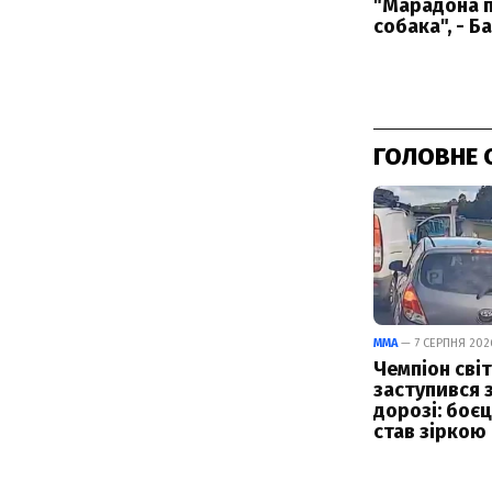
ГОЛОВНЕ 
ММА
— 7 СЕРПНЯ 2026
Чемпіон світ
заступився 
дорозі: боє
став зіркою