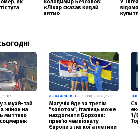
СЬОГОДНІ
, 15:02
ЛЕГКА АТЛЕТИКА
— 7 СЕРПНЯ 2026, 12:00
ТЕН
у з муай-тай
Магучіх йде за третім
Св
за жінок на
"золотом", італієць може
ек
ць миттєво
наздогнати Борзова:
1/
 соцмереж
прев'ю чемпіонату
То
Європи з легкої атлетики