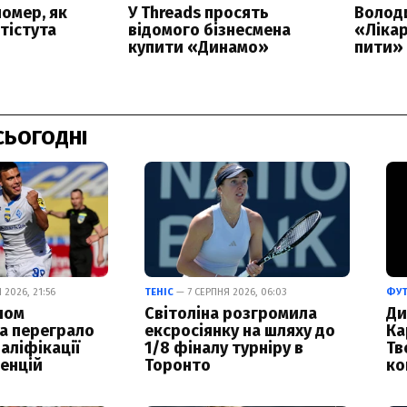
СЬОГОДНІ
2026, 21:56
ТЕНІС
— 7 СЕРПНЯ 2026, 06:03
ФУ
лом
Світоліна розгромила
Ди
а переграло
ексросіянку на шляху до
Ка
аліфікації
1/8 фіналу турніру в
Тв
енцій
Торонто
ко