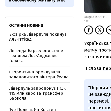
в оновленому рейтингу WTA
Марта Костюк
ФТУ
ОСТАННІ НОВИНИ
Ексзірка Ліверпуля покинув
Аль-Іттіхад
Українська
матчу проти
Легенда Барселони стане
гравцем Лос-Анджелес
зазначивши
Гелаксі
Її слова
пер
Фіорентина орендувала
талановитого вінгера Реала
"Перший м
Ліверпуль запропонує ПСЖ
115 млн євро за трансфер
це завжди
Барколя
перемозі.
протистоя
Тур Польщі. Ян Крістен