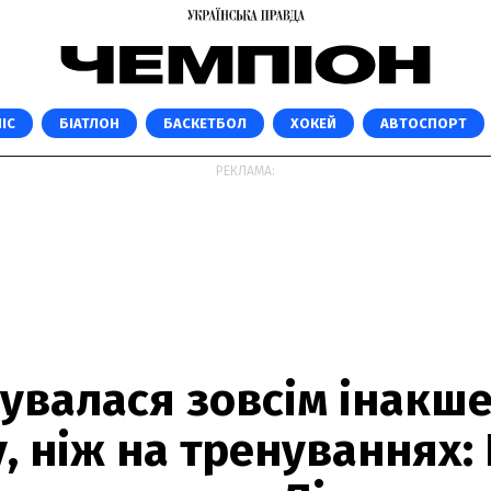
ІС
БІАТЛОН
БАСКЕТБОЛ
ХОКЕЙ
АВТОСПОРТ
РЕКЛАМА:
увалася зовсім інакше
, ніж на тренуваннях: