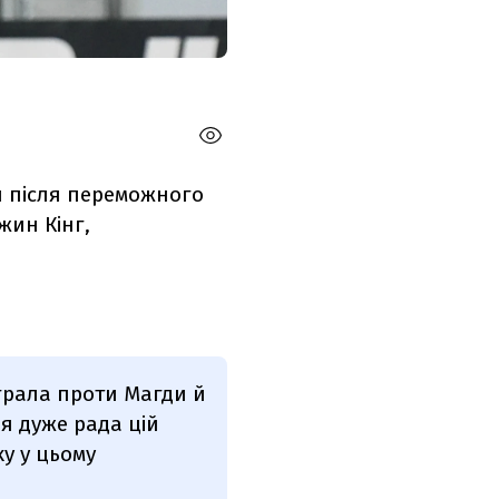
и після переможного
жин Кінг,
грала проти Магди й
 я дуже рада цій
ку у цьому