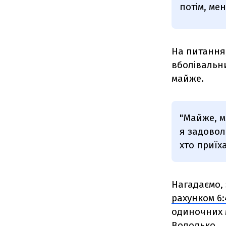
потім, ме
На питання,
вболівальн
майже.
"Майже, м
я задовол
хто приїха
Нагадаємо, 
рахунком 6:4
одиночних м
Володько.