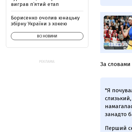
виграв п’ятий етап
Борисенко очолив юнацьку
збірну України з хокею
ВСІ НОВИНИ
РЕКЛАМА:
За словами 
"Я почува
слизький,
намагалас
занадто 
Перший се