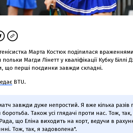
 тенісистка Марта Костюк поділилася враженням
 польки Магди Лінетт у кваліфікації Кубку Біллі Д
, що перші поєдинки завжди складні.
едає
BTU.
атч завжди дуже непростий. Я вже кілька разів 
 боротьба. Також усі глядачі проти нас. Тож, так,
 Рада, що Еліна виходить на корт, ведучи в рахун
нні. Тож, так, я задоволена".