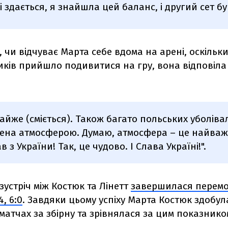
ні здається, я знайшла цей баланс, і другий сет б
 чи відчуває Марта себе вдома на арені, оскільк
иків прийшло подивитися на гру, вона відповіла
айже (сміється). Також багато польських уболівал
ена атмосферою. Думаю, атмосфера – це найважл
в з України! Так, це чудово. І Слава Україні!".
зустріч між Костюк та Лінетт
завершилася перемо
, 6:0
. Завдяки цьому успіху Марта Костюк здобул
атчах за збірну та зрівнялася за цим показник