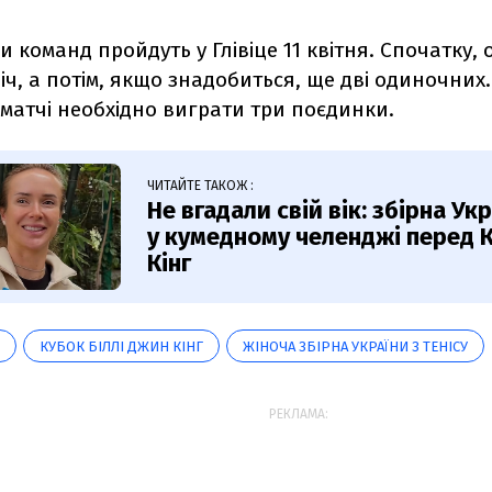
и команд пройдуть у Глівіце 11 квітня. Спочатку, о
іч, а потім, якщо знадобиться, ще дві одиночних
матчі необхідно виграти три поєдинки.
ЧИТАЙТЕ ТАКОЖ :
Не вгадали свій вік: збірна Ук
у кумедному челенджі перед 
Кінг
КУБОК БІЛЛІ ДЖИН КІНГ
ЖІНОЧА ЗБІРНА УКРАЇНИ З ТЕНІСУ
РЕКЛАМА: