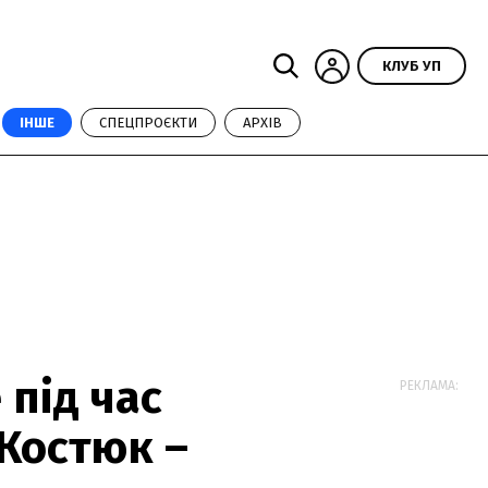
КЛУБ УП
ІНШЕ
СПЕЦПРОЄКТИ
АРХІВ
 під час
РЕКЛАМА:
 Костюк –