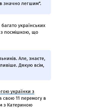
ув значно легшим".
и багато українських
 з посмішкою, що
ьників. Але, знаєте,
ивіше. Дякую всім,
гою українки з
а свою 11 перемогу в
ом з Катериною