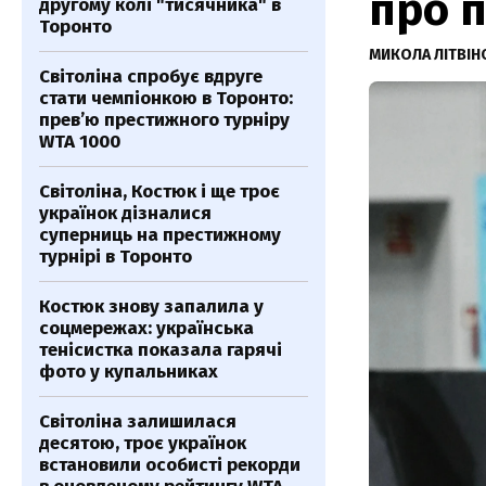
про п
другому колі "тисячника" в
Торонто
МИКОЛА ЛІТВІ
Світоліна спробує вдруге
стати чемпіонкою в Торонто:
прев’ю престижного турніру
WTA 1000
Світоліна, Костюк і ще троє
українок дізналися
суперниць на престижному
турнірі в Торонто
Костюк знову запалила у
соцмережах: українська
тенісистка показала гарячі
фото у купальниках
Світоліна залишилася
десятою, троє українок
встановили особисті рекорди