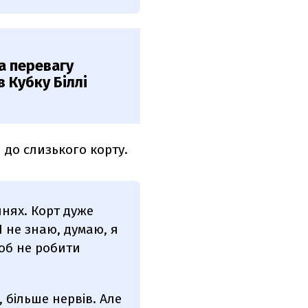
а перевагу
 Кубку Біллі
 до слизького корту.
ннях. Корт дуже
І не знаю, думаю, я
об не робити
 більше нервів. Але