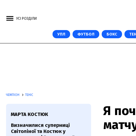
УСІ РОЗДІЛИ
УПЛ
ФУТБОЛ
БОКС
ТЕН
ЧЕМПІОН
ТЕНІС
Я поч
МАРТА КОСТЮК
матчу
Визначилися суперниці
Світоліної та Костюк у