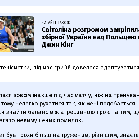
ЧИТАЙТЕ ТАКОЖ :
Світоліна розгромом закріпил
збірної України над Польщею в
Джин Кінг
тенісистки, під час гри їй довелося адаптуватися
лася зовсім інакше під час матчу, ніж на тренува
 тому нелегко рухатися так, як мені подобається. 
я знайти баланс між агресивною грою та тим, щ
багато невимушених помилок.
т був трохи більш напруженим, рівнішим, знаєте,