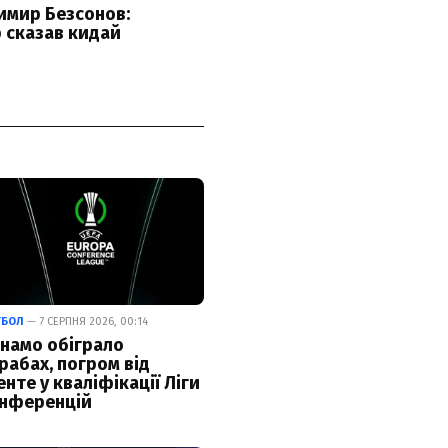
ТБОЛ
— 7 СЕРПНЯ 2026, 00:14
намо обіграло
рабах, погром від
енте у кваліфікації Ліги
нференцій