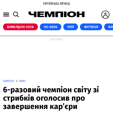
ВІМБЛДОН-2026
ЧС-2026
УПЛ
ФУТБОЛ
БО
РЕКЛАМА:
ЧЕМПІОН
ЛИЖІ
6-разовий чемпіон світу зі
стрибків оголосив про
завершення кар’єри