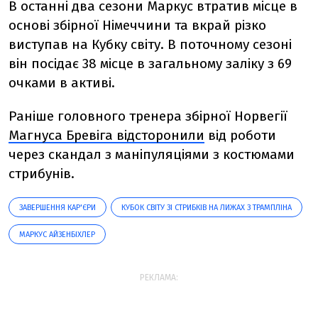
В останні два сезони Маркус втратив місце в
основі збірної Німеччини та вкрай різко
виступав на Кубку світу. В поточному сезоні
він посідає 38 місце в загальному заліку з 69
очками в активі.
Раніше головного тренера збірної Норвегії
Магнуса Бревіга відсторонили
від роботи
через скандал з маніпуляціями з костюмами
стрибунів.
ЗАВЕРШЕННЯ КАР'ЄРИ
КУБОК СВІТУ ЗІ СТРИБКІВ НА ЛИЖАХ З ТРАМПЛІНА
МАРКУС АЙЗЕНБІХЛЕР
РЕКЛАМА: