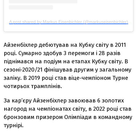
A post shared by Markus Eisenbichler (@markuseisenbichler)
Айзенбіхлер дебютував на Кубку світу в 2011
році. Сумарно здобув 3 перемоги і 28 разів
піднімався на подіум на етапах Кубку світу. В
сезоні-2020/21 фінішував другим у загальному
заліку. В 2019 році став віце-чемпіоном Турне
чотирьох трамплінів.
За кар’єру Айзенбіхлер завоював 6 золотих
нагород на чемпіонатах світу, в 2022 році став
бронзовим призером Олімпіади в командному
турнірі.