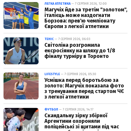
ЛЕГКА АТЛЕТИКА
— 7 СЕРПНЯ 2026, 12:00
Магучіх йде за третім "золотом",
італієць може наздогнати
Борзова: прев'ю чемпіонату
Європи з легкої атлетики
ТЕНІС
— 7 СЕРПНЯ 2026, 06:03
Світоліна розгромила
ексросіянку на шляху до 1/8
фіналу турніру в Торонто
LIFESTYLE
— 7 СЕРПНЯ 2026, 05:30
Усмішка перед боротьбою за
золото: Магучіх показала фото
з тренування перед стартом ЧЄ
з легкої атлетики
ФУТБОЛ
— 7 СЕРПНЯ 2026, 14:17
Скандальну зірку збірної
Аргентини охороняли
поліцейські зі щитами під час