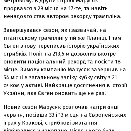
метровому. В другій спробі Марусяк
прорвався з 29 місця на 17-те, та навіть
ненадовго став автором рекорду трампліна.
Завершувався сезон, як і зазвичай, на
гігантському трампліні у тій же Планіці. І там
Євген знову переписав історію українських
стрибків. Політ на 213,5 м дозволив вкотре
оновити національний рекорд та посісти 18
місце. Зимову кампанію Марусяк завершив на
54 місці в загальному заліку Кубку світу з 21
очком у активі. Найкраще досягнення в історії
України, яке Євген оновить ще не раз.
Новий сезон Марусяк розпочав наприкінці
червня, посівши 33 і 13 місця на Європейських
іграх у Кракові, стрибкові змагання
відбувалися у Закопане. Після цього були