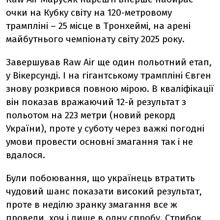
очки на Кубку світу на 120-метровому
трампліні – 25 місце в Тронхеймі, на арені
майбутнього чемпіонату світу 2025 року.
Завершував
Raw
Air
ще один польотний етап,
у Вікерсунді. І на гігантському трампліні Євген
знову розкрився повною мірою. В кваліфікації
він показав вражаючий 12-й результат з
польотом на 223 метри (новий рекорд
України), проте у суботу через важкі погодні
умови провести основні змагання так і не
вдалося.
Були побоювання, що українець втратить
чудовий шанс показати високий результат,
проте в неділю зранку змагання все ж
провели, хоч і лише в одну спробу. Стрибок