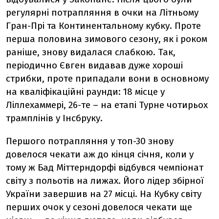
регулярні потрапляння в очки на Літньому
Гран-Прі та Континентальному кубку. Проте
перша половина зимового сезону, як і роком
раніше, знову видалася слабкою. Так,
періодично Євген видавав дуже хороші
стрибки, проте припадали вони в основному
на кваліфікаційні раунди: 18 місце у
Ліллехаммері, 26-те – на етапі Турне чотирьох
трамплінів у Інсбруку.
Першого потрапляння у топ-30 знову
довелося чекати аж до кінця січня, коли у
тому ж Бад Міттерндорфі відбувся чемпіонат
світу з польотів на лижах. Його лідер збірної
України завершив на 27 місці. На Кубку світу
перших очок у сезоні довелося чекати ще