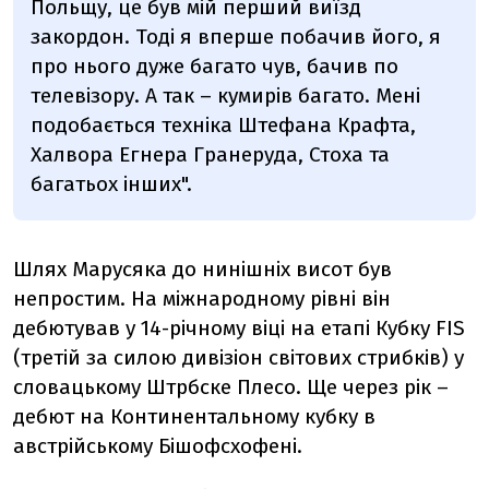
Польщу, це був мій перший виїзд
закордон. Тоді я вперше побачив його, я
про нього дуже багато чув, бачив по
телевізору. А так – кумирів багато. Мені
подобається техніка Штефана Крафта,
Халвора Егнера Гранеруда, Стоха та
багатьох інших".
Шлях Марусяка до нинішніх висот був
непростим. На міжнародному рівні він
дебютував у 14-річному віці на етапі Кубку
FIS
(третій за силою дивізіон світових стрибків) у
словацькому Штрбске Плесо. Ще через рік –
дебют на Континентальному кубку в
австрійському Бішофсхофені.