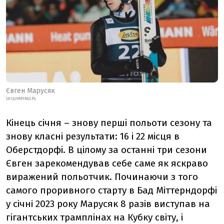
Євген Марусяк
SKIJUMPING.PL
Кінець січня – знову перші польоти сезону та
знову класні результати: 16 і 22 місця в
Оберстдорфі. В цілому за останні три сезони
Євген зарекомендував себе саме як яскраво
виражений польотчик. Починаючи з того
самого проривного старту в Бад Міттерндорфі
у січні 2023 року Марусяк 8 разів виступав на
гігантських трамплінах на Кубку світу, і