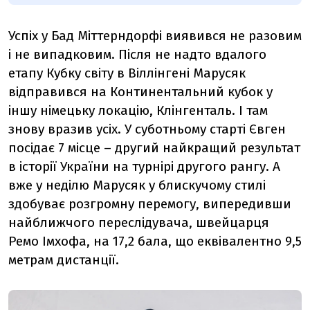
Успіх у Бад Міттерндорфі виявився не разовим
і не випадковим. Після не надто вдалого
етапу Кубку світу в Віллінгені Марусяк
відправився на Континентальний кубок у
іншу німецьку локацію, Клінгенталь. І там
знову вразив усіх. У суботньому старті Євген
посідає 7 місце – другий найкращий результат
в історії України на турнірі другого рангу. А
вже у неділю Марусяк у блискучому стилі
здобуває розгромну перемогу, випередивши
найближчого переслідувача, швейцарця
Ремо Імхофа, на 17,2 бала, що еквівалентно 9,5
метрам дистанції.