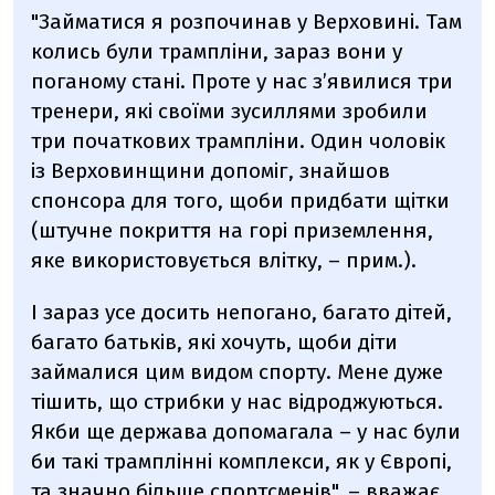
"Займатися я розпочинав у Верховині. Там
колись були трампліни, зараз вони у
поганому стані. Проте у нас з’явилися три
тренери, які своїми зусиллями зробили
три початкових трампліни. Один чоловік
із Верховинщини допоміг, знайшов
спонсора для того, щоби придбати щітки
(штучне покриття на горі приземлення,
яке використовується влітку, – прим.).
І зараз усе досить непогано, багато дітей,
багато батьків, які хочуть, щоби діти
займалися цим видом спорту. Мене дуже
тішить, що стрибки у нас відроджуються.
Якби ще держава допомагала – у нас були
би такі трамплінні комплекси, як у Європі,
та значно більше спортсменів", – вважає