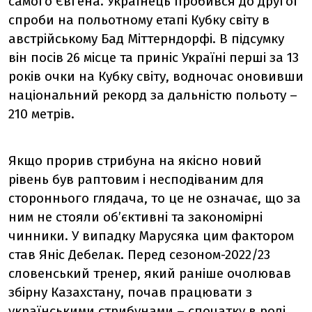
самого Євгена. Українець пробився до другої
спроби на польотному етапі Кубку світу в
австрійському Бад Міттерндорфі. В підсумку
він посів 26 місце та приніс Україні перші за 13
років очки на Кубку світу, водночас оновивши
національний рекорд за дальністю польоту –
210 метрів.
Якщо прорив стрибуна на якісно новий
рівень був раптовим і несподіваним для
стороннього глядача, то це не означає, що за
ним не стояли об’єктивні та закономірні
чинники. У випадку Марусяка цим фактором
став Яніс Дебелак. Перед сезоном-2022/23
словенський тренер, який раніше очолював
збірну Казахстану, почав працювати з
українськими стрибунами – спочатку в ролі