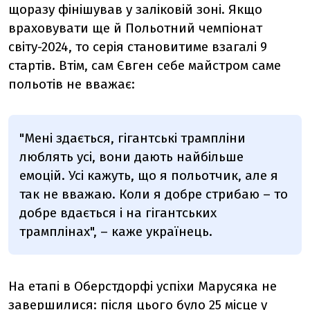
щоразу фінішував у заліковій зоні. Якщо
враховувати ще й Польотний чемпіонат
світу-2024, то серія становитиме взагалі 9
стартів. Втім, сам Євген себе майстром саме
польотів не вважає:
"Мені здається, гігантські трампліни
люблять усі, вони дають найбільше
емоцій. Усі кажуть, що я польотчик, але я
так не вважаю. Коли я добре стрибаю – то
добре вдається і на гігантських
трамплінах", – каже українець.
На етапі в Оберстдорфі успіхи Марусяка не
завершилися: після цього було 25 місце у