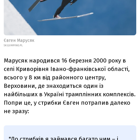
Євген Марусяк
SKIJUMPING.PL
Марусяк народився 16 березня 2000 року в
селі Криворівня Івано-франківської області,
всього у 8 км від районного центру,
Верховини, де знаходиться один із
найбільших в Україні трамплінних комплексів.
Попри це, у стрибки Євген потрапив далеко
не зразу:
"До стрибків я займався багато чим – і