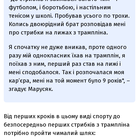
футболом, і боротьбою, і настільним
тенісом у школі. Пробував усього по трохи.
Колись двоюрідний брат розповідав мені
про стрибки на лижах з трампліна.
Я спочатку не дуже вникав, проте одного
разу мій однокласник їхав на трамплін, я
поїхав з ним, перший раз став на лижі і
мені сподобалося. Так і розпочалася моя
кар’єра, мені на той момент було 9 років", –
згадує Марусяк.
Від перших кроків в цьому виді спорту до
безпосередньо перших стрибків з трампліна
потрібно пройти чималий шлях: