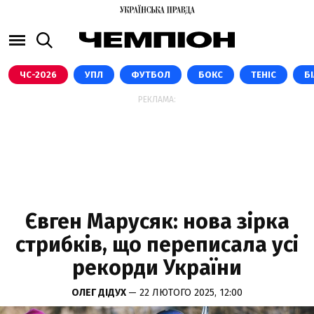
ЧС-2026
УПЛ
ФУТБОЛ
БОКС
ТЕНІС
Б
РЕКЛАМА:
Євген Марусяк: нова зірка
стрибків, що переписала усі
рекорди України
ОЛЕГ ДІДУХ
— 22 ЛЮТОГО 2025, 12:00
SKIJUMPING.PL