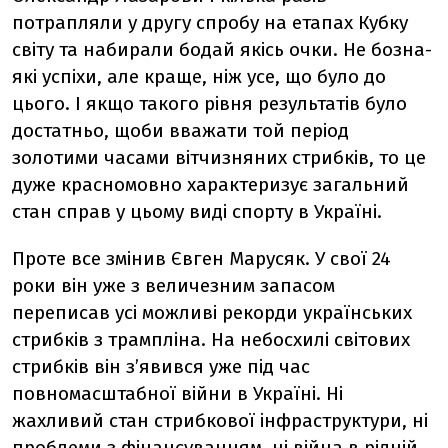
потрапляли у другу спробу на етапах Кубку
світу та набирали бодай якісь очки. Не бозна-
які успіхи, але краще, ніж усе, що було до
цього. І якщо такого рівня результатів було
достатньо, щоби вважати той період
золотими часами вітчизняних стрибків, то це
дуже красномовно характеризує загальний
стан справ у цьому виді спорту в Україні.
Проте все змінив Євген Марусяк. У свої 24
роки він уже з величезним запасом
переписав усі можливі рекорди українських
стрибків з трампліна. На небосхилі світових
стрибків він з’явився уже під час
повномасштабної війни в Україні. Ні
жахливий стан стрибкової інфраструктури, ні
проблеми з фінансуванням, ні війна в рідній