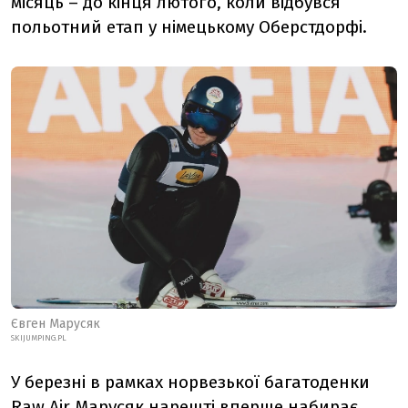
місяць – до кінця лютого, коли відбувся
польотний етап у німецькому Оберстдорфі.
Євген Марусяк
SKIJUMPING.PL
У березні в рамках норвезької багатоденки
Raw
Air
Марусяк нарешті вперше набирає