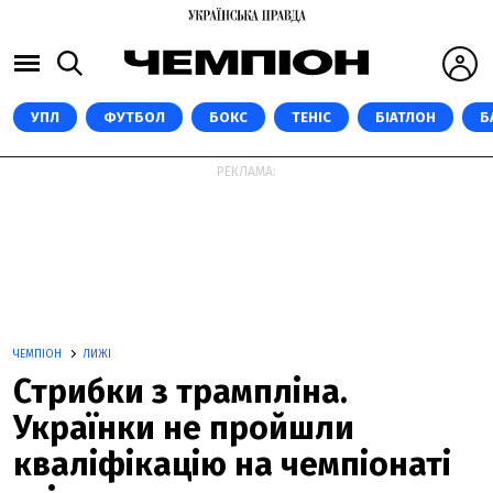
УПЛ
ФУТБОЛ
БОКС
ТЕНІС
БІАТЛОН
Б
РЕКЛАМА:
ЧЕМПІОН
ЛИЖІ
Стрибки з трампліна.
Українки не пройшли
кваліфікацію на чемпіонаті