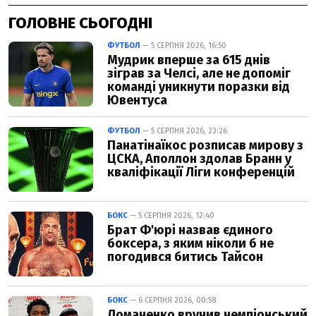
ГОЛОВНЕ СЬОГОДНІ
ФУТБОЛ
— 5 СЕРПНЯ 2026, 16:50
Мудрик вперше за 615 днів
зіграв за Челсі, але не допоміг
команді уникнути поразки від
Ювентуса
ФУТБОЛ
— 5 СЕРПНЯ 2026, 23:26
Панатінаїкос розписав мирову з
ЦСКА, Аполлон здолав Бранн у
кваліфікації Ліги конференцій
БОКС
— 5 СЕРПНЯ 2026, 12:40
Брат Ф'юрі назвав єдиного
боксера, з яким ніколи б не
погодився битись Тайсон
БОКС
— 6 СЕРПНЯ 2026, 00:58
Ломаченко вручив чемпіонський