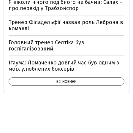
Я ніколи нічого подібного не бачив: Салах –
про перехід у Трабзонспор
Тренер Філадельфії назвав роль Леброна в
команді
Головний тренер Селтіка був
госпіталізований
Ітаума: Ломаченко довгий час був одним з
моїх улюблених боксерів
ВСІ НОВИНИ