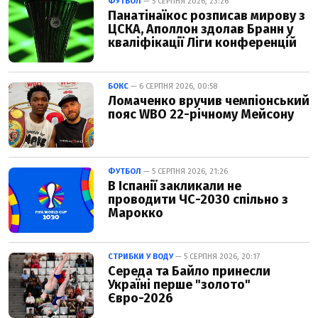
ФУТБОЛ
— 5 СЕРПНЯ 2026, 23:26
Панатінаїкос розписав мирову з
ЦСКА, Аполлон здолав Бранн у
кваліфікації Ліги конференцій
БОКС
— 6 СЕРПНЯ 2026, 00:58
Ломаченко вручив чемпіонський
пояс WBO 22-річному Мейсону
ФУТБОЛ
— 5 СЕРПНЯ 2026, 21:26
В Іспанії закликали не
проводити ЧС-2030 спільно з
Марокко
СТРИБКИ У ВОДУ
— 5 СЕРПНЯ 2026, 20:17
Середа та Байло принесли
Україні перше "золото"
Євро-2026