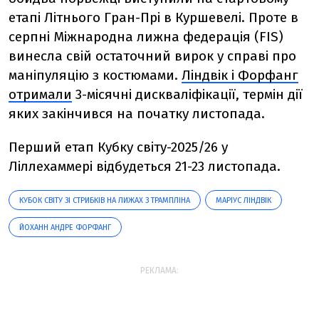
етапі Літнього Гран-Прі в Куршевелі. Проте в
серпні Міжнародна лижна федерація (
FIS
)
винесла свій остаточний вирок у справі про
маніпуляцію з костюмами.
Ліндвік і Форфанг
отримали
3-місячні дискваліфікації, термін дії
яких закінчився на початку листопада.
Перший етап Кубку світу-2025/26 у
Ліллехаммері відбудеться 21-23 листопада.
КУБОК СВІТУ ЗІ СТРИБКІВ НА ЛИЖАХ З ТРАМПЛІНА
МАРІУС ЛІНДВІК
ЙОХАНН АНДРЕ ФОРФАНГ
РЕКЛАМА: