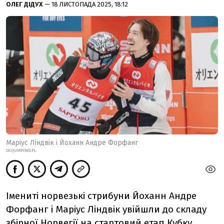
ОЛЕГ ДІДУХ
— 18 ЛИСТОПАДА 2025, 18:12
Маріус Ліндвік і Йоханн Андре Форфанг
SKIJUMPING.PL
Імениті норвезькі стрибуни Йоханн Андре
Форфанг і Маріус Ліндвік увійшли до складу
збірної Норвегії на стартовий етап Кубку