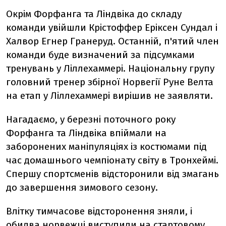
Окрім Форфанга та Ліндвіка до складу
команди увійшли Крістоффер Еріксен Сундал і
Халвор Егнер Гранеруд. Останній, п'ятий член
команди буде визначений за підсумками
тренувань у Ліллехаммері. Національну групу
головний тренер збірної Норвегії Руне Велта
на етап у Ліллехаммері вирішив не заявляти.
Нагадаємо, у березні поточного року
Форфанга та Ліндвіка впіймали на
заборонених маніпуляціях із костюмами під
час домашнього чемпіонату світу в Тронхеймі.
Спершу спортсменів відсторонили від змагань
до завершення зимового сезону.
Влітку тимчасове відсторонення зняли, і
обидва норвежці виступили на стартовому