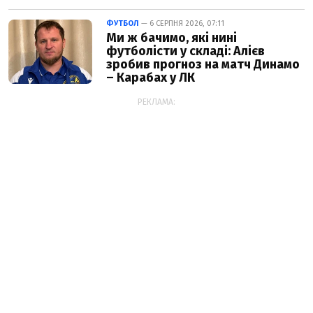
ФУТБОЛ
— 6 СЕРПНЯ 2026, 07:11
Ми ж бачимо, які нині
футболісти у складі: Алієв
зробив прогноз на матч Динамо
– Карабах у ЛК
РЕКЛАМА: