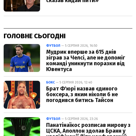
ГОЛОВНЕ СЬОГОДНІ
ФУТБОЛ
— 5 СЕРПНЯ 2026, 16:50
Мудрик вперше за 615 днів
зіграв за Челсі, але не допоміг
команді уникнути поразки від
Ювентуса
БОКС
— 5 СЕРПНЯ 2026, 12:40
Брат Ф'юрі назвав єдиного
боксера, з яким ніколи б не
погодився битись Тайсон
ФУТБОЛ
— 5 СЕРПНЯ 2026, 23:26
Панатінаїкос розписав мирову з
ЦСКА, Аполлон здолав Бранн у