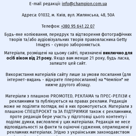
E-mail редакції:
info@champion.com.ua
Адреса: 01032, м. Київ, вул. Жилянська, 48, 50А
Телефон:
+380 95 641 22 07
Будь-яке копіювання, передрук та відтворення фотографічних
творів та/або аудіовізуальних творів правовласника Getty
Images - суворо забороняється.
Матеріали, розміщені на цьому сайті, призначені
виключно для
осіб віком від 21 року.
Якщо вам менше 21 року, будь ласка,
залиште цей сайт.
Використання матеріалів сайту лише за умови посилання (для
інтернет-видань - відкрите гіперпосилання) на "Чемпіон" не
нижче другого абзацу.
Матеріали з плашкою PROMOTED, РЕКЛАМА та ПРЕС-РЕЛІЗИ є
рекламними та публікуються на правах реклами. Редакція
може не поділяти погляди, які в них промотуються. Матеріали з
плашкою СПЕЦПРОЄКТ та ЗА ПІДТРИМКИ також є рекламними,
проте редакція бере участь у підготовці цього контенту і
поділяє думки, висловлені у цих матеріалах. Редакція не несе
відповідальності за факти та оціночні судження, оприлюднені у
рекламних матеріалах. Згідно з українським законодавством