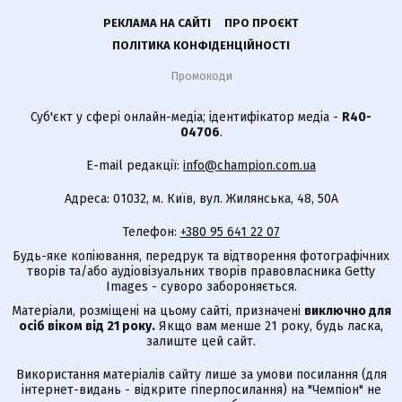
РЕКЛАМА НА САЙТІ
ПРО ПРОЄКТ
ПОЛІТИКА КОНФІДЕНЦІЙНОСТІ
Промокоди
Суб'єкт у сфері онлайн-медіа; ідентифікатор медіа -
R40-
04706
.
E-mail редакції:
info@champion.com.ua
Адреса: 01032, м. Київ, вул. Жилянська, 48, 50А
Телефон:
+380 95 641 22 07
Будь-яке копіювання, передрук та відтворення фотографічних
творів та/або аудіовізуальних творів правовласника Getty
Images - суворо забороняється.
Матеріали, розміщені на цьому сайті, призначені
виключно для
осіб віком від 21 року.
Якщо вам менше 21 року, будь ласка,
залиште цей сайт.
Використання матеріалів сайту лише за умови посилання (для
інтернет-видань - відкрите гіперпосилання) на "Чемпіон" не