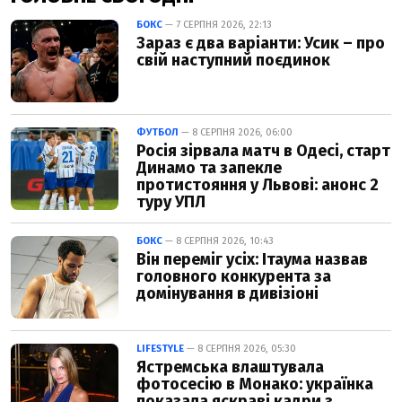
БОКС
— 7 СЕРПНЯ 2026, 22:13
Зараз є два варіанти: Усик – про
свій наступний поєдинок
ФУТБОЛ
— 8 СЕРПНЯ 2026, 06:00
Росія зірвала матч в Одесі, старт
Динамо та запекле
протистояння у Львові: анонс 2
туру УПЛ
БОКС
— 8 СЕРПНЯ 2026, 10:43
Він переміг усіх: Ітаума назвав
головного конкурента за
домінування в дивізіоні
LIFESTYLE
— 8 СЕРПНЯ 2026, 05:30
Ястремська влаштувала
фотосесію в Монако: українка
показала яскраві кадри з