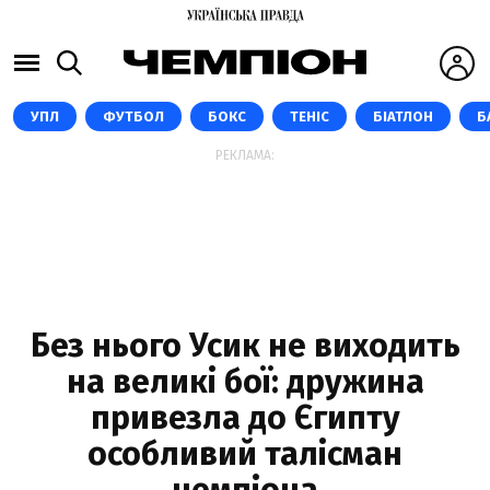
УПЛ
ФУТБОЛ
БОКС
ТЕНІС
БІАТЛОН
Б
РЕКЛАМА:
Без нього Усик не виходить
на великі бої: дружина
привезла до Єгипту
особливий талісман