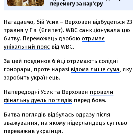
перемогу за кар'єру
Нагадаємо,
б
ій Усик – Верховен відбудеться 23
травня у Гізі (Єгипет). WBC санкціонувала цю
битву.
Переможець двобою
отримає
унікальний пояс
від WBC.
За цей поєдинок бійці отримають солідні
гонорари, проте наразі
відома лише сума
, яку
заробить українець.
Напередодні Усик та Верховен
провели
фінальну дуель поглядів
перед боєм.
Битва поглядів відбулась одразу після
зважування
, на якому нідерландець суттєво
переважив українця.