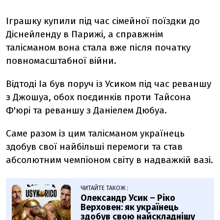
Іграшку купили під час сімейної поїздки до
Діснейленду в Парижі, а справжнім
талісманом вона стала вже після початку
повномасштабної війни.
Відтоді Іа був поруч із Усиком під час реваншу
з Джошуа, обох поєдинків проти Тайсона
Ф'юрі та реваншу з Даніелем Дюбуа.
Саме разом із цим талісманом українець
здобув свої найбільші перемоги та став
абсолютним чемпіоном світу в надважкій вазі.
ЧИТАЙТЕ ТАКОЖ :
Олександр Усик – Ріко
Верховен: як українець
здобув свою найскладнішу