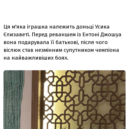
Ця м'яка іграшка належить доньці Усика
Єлизаветі. Перед реваншем із Ентоні Джошуа
вона подарувала її батькові, після чого
віслюк став незмінним супутником чемпіона
на найважливіших боях.