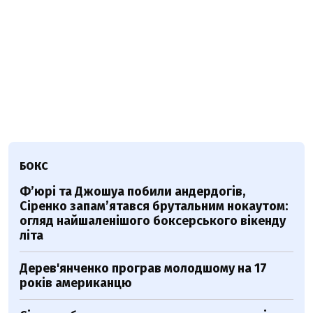
БОКС
Ф’юрі та Джошуа побили андердогів,
Сіренко запам’ятався брутальним нокаутом:
огляд найшаленішого боксерського вікенду
літа
Дерев'янченко програв молодшому на 17
років американцю