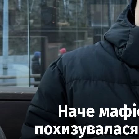
Наче мафі
похизувалася