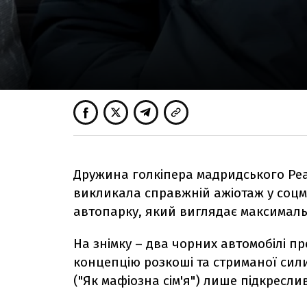
Дружина голкіпера мадридського Реал
викликала справжній ажіотаж у соцм
автопарку, який виглядає максимальн
На знімку
–
два чорних автомобілі пре
концепцію розкоші та стриманої сили,
("Як мафіозна сім'я") лише підкресли