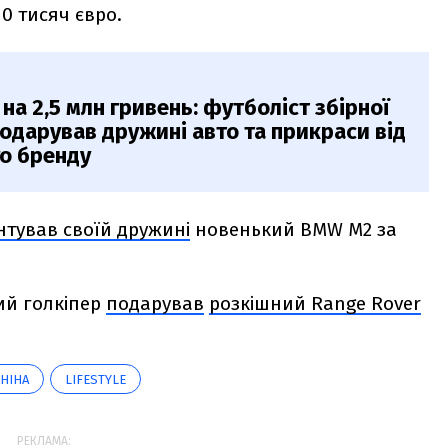
10 тисяч євро.
на 2,5 млн гривень: футболіст збірної
одарував дружині авто та прикраси від
о бренду
нтував своїй дружині
новенький BMW М2 за
ий голкіпер
подарував
розкішний Range Rover
УНІНА
LIFESTYLE
РЕКЛАМА: