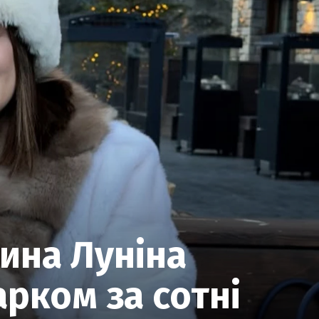
ина Луніна
рком за сотні