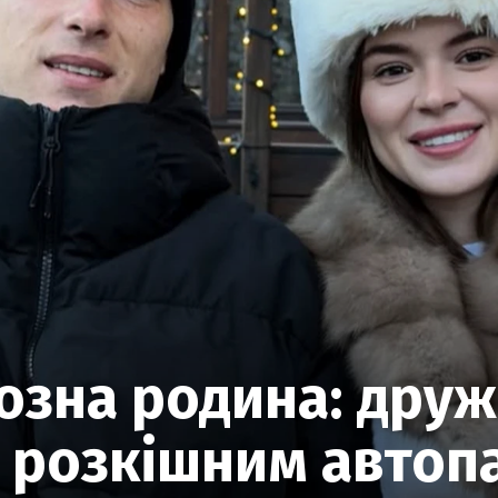
озна родина: друж
 розкішним автопа