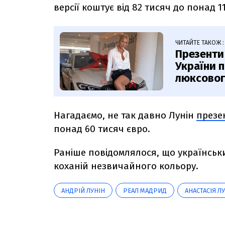
версії коштує від 82 тисяч до понад 1
ЧИТАЙТЕ ТАКОЖ :
Презенти 
України п
люксовог
Нагадаємо, не так давно Лунін
презе
понад 60 тисяч євро.
Раніше повідомлялося, що
українськ
коханій незвичайного кольору.
АНДРІЙ ЛУНІН
РЕАЛ МАДРИД
АНАСТАСІЯ Л