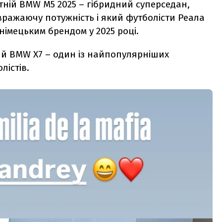
ітній BMW M5 2025
–
гібридний суперседан,
 вражаючу потужність і який футболісти Реала
німецьким брендом у 2025 році.
ний BMW X7
–
один із найпопулярніших
лістів.