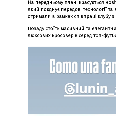
На передньому плані красується нов
який поєднує передові технології та
отримали в рамках співпраці клубу з 
Позаду стоїть масивний та елегант
люксових кросоверів серед топ-футбо