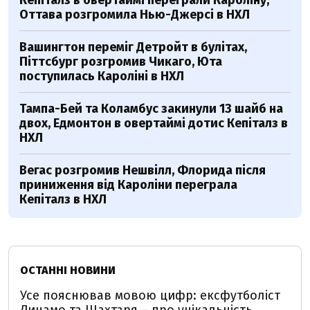
Оттава розгромила Нью-Джерсі в НХЛ
Вашингтон переміг Детройт в булітах,
Піттсбург розгромив Чикаго, Юта
поступилась Кароліні в НХЛ
Тампа-Бей та Коламбус закинули 13 шайб на
двох, Едмонтон в овертаймі дотис Кепіталз в
НХЛ
Вегас розгромив Нешвілл, Флорида після
приниження від Кароліни переграла
Кепіталз в НХЛ
ОСТАННІ НОВИНИ
Усе пояснював мовою цифр: ексфутболіст
Динамо та Шахтаря – про унікальність