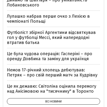
Лобановського
Лупашко набрав перше очко з Лехією в
чемпіонаті Польщі
Футболіст збірної Аргентини відсвяткував
гол у футболці Мессі, який напередодні
втратив батька
Це була чудова операція: Гасперіні – про
оренду Довбика та заміну для українця
Немов 17-річний хлопець дебютував:
Петряк – про свій перший матч за Кудрівку
Це як дежавю: Світоліна оцінила перемогу
над Анісімовою на "тисячнику" в Торонто
ВСІ НОВИНИ