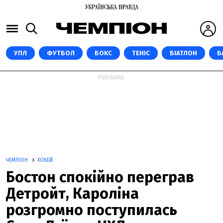
УПЛ
ФУТБОЛ
БОКС
ТЕНІС
БІАТЛОН
Б
РЕКЛАМА:
ЧЕМПІОН
ХОКЕЙ
Бостон спокійно переграв
Детройт, Кароліна
розгромно поступилась