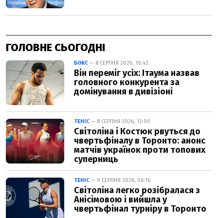
ГОЛОВНЕ СЬОГОДНІ
БОКС
— 8 СЕРПНЯ 2026, 10:43
Він переміг усіх: Ітаума назвав
головного конкурента за
домінування в дивізіоні
ТЕНІС
— 8 СЕРПНЯ 2026, 12:00
Світоліна і Костюк рвуться до
чвертьфіналу в Торонто: анонс
матчів українок проти топових
суперниць
ТЕНІС
— 9 СЕРПНЯ 2026, 06:16
Світоліна легко розібралася з
Анісімовою і вийшла у
чвертьфінал турніру в Торонто