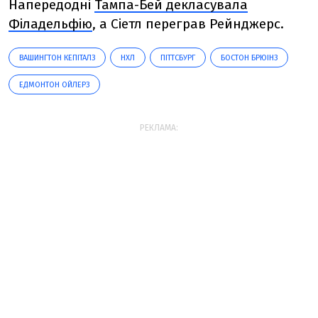
Напередодні
Тампа-Бей декласувала
Філадельфію
, а Сіетл переграв Рейнджерс.
ВАШИНГТОН КЕПІТАЛЗ
НХЛ
ПІТТСБУРГ
БОСТОН БРЮІНЗ
ЕДМОНТОН ОЙЛЕРЗ
РЕКЛАМА: