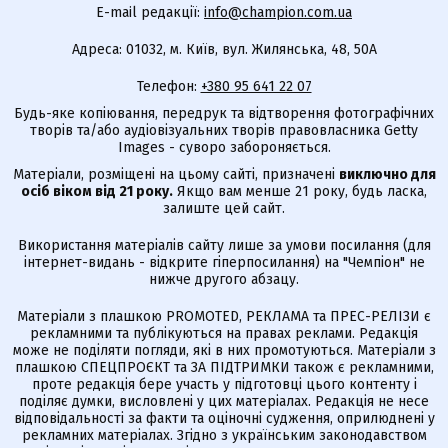
E-mail редакції:
info@champion.com.ua
Адреса: 01032, м. Київ, вул. Жилянська, 48, 50А
Телефон:
+380 95 641 22 07
Будь-яке копіювання, передрук та відтворення фотографічних
творів та/або аудіовізуальних творів правовласника Getty
Images - суворо забороняється.
Матеріали, розміщені на цьому сайті, призначені
виключно для
осіб віком від 21 року.
Якщо вам менше 21 року, будь ласка,
залиште цей сайт.
Використання матеріалів сайту лише за умови посилання (для
інтернет-видань - відкрите гіперпосилання) на "Чемпіон" не
нижче другого абзацу.
Матеріали з плашкою PROMOTED, РЕКЛАМА та ПРЕС-РЕЛІЗИ є
рекламними та публікуються на правах реклами. Редакція
може не поділяти погляди, які в них промотуються. Матеріали з
плашкою СПЕЦПРОЄКТ та ЗА ПІДТРИМКИ також є рекламними,
проте редакція бере участь у підготовці цього контенту і
поділяє думки, висловлені у цих матеріалах. Редакція не несе
відповідальності за факти та оціночні судження, оприлюднені у
рекламних матеріалах. Згідно з українським законодавством