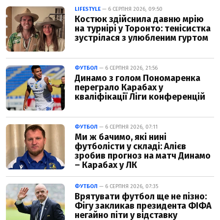
LIFESTYLE
— 6 СЕРПНЯ 2026, 09:50
Костюк здійснила давню мрію
на турнірі у Торонто: тенісистка
зустрілася з улюбленим гуртом
ФУТБОЛ
— 6 СЕРПНЯ 2026, 21:56
Динамо з голом Пономаренка
переграло Карабах у
кваліфікації Ліги конференцій
ФУТБОЛ
— 6 СЕРПНЯ 2026, 07:11
Ми ж бачимо, які нині
футболісти у складі: Алієв
зробив прогноз на матч Динамо
– Карабах у ЛК
ФУТБОЛ
— 6 СЕРПНЯ 2026, 07:35
Врятувати футбол ще не пізно:
Фігу закликав президента ФІФА
негайно піти у відставку