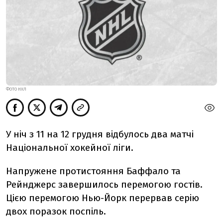
ФОТО НХЛ
У ніч з 11 на 12 грудня відбулось два матчі
Національної хокейної ліги.
Напружене протистояння Баффало та
Рейнджерс завершилось перемогою гостів.
Цією перемогою Нью-Йорк перервав серію
двох поразок поспіль.