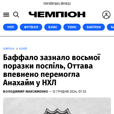
УПЛ
ФУТБОЛ
БОКС
ТЕНІС
БІАТЛОН
Б
ЧЕМПІОН
ХОКЕЙ
Баффало зазнало восьмої
поразки поспіль, Оттава
впевнено перемогла
Анахайм у НХЛ
ВОЛОДИМИР МАКСИМЕНКО
— 12 ГРУДНЯ 2024, 07:32