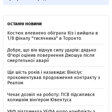
ОСТАННІ НОВИНИ
Костюк впевнено обіграла Кіз і вийшла в
1/8 фіналу "тисячника" в Торонто
Добре, що він відчув силу ударів: дядько
Ф'юрі оцінив повернення Джошуа після
смертельної аварії
Ще шість років і назавжди: Вінісіус
прокоментував продовження контракту з
Реалом
Чекає дозвіл на роботу: ПСВ підсилився
колишнім вінгером Ювентуса
УАФ підтримала УЄФА щодо конфлікту з