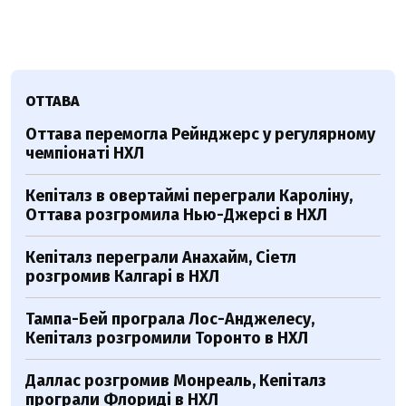
ОТТАВА
Оттава перемогла Рейнджерс у регулярному
чемпіонаті НХЛ
Кепіталз в овертаймі переграли Кароліну,
Оттава розгромила Нью-Джерсі в НХЛ
Кепіталз переграли Анахайм, Сіетл
розгромив Калгарі в НХЛ
Тампа-Бей програла Лос-Анджелесу,
Кепіталз розгромили Торонто в НХЛ
Даллас розгромив Монреаль, Кепіталз
програли Флориді в НХЛ