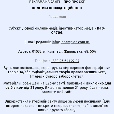
РЕКЛАМА НА САЙТІ
ПРО ПРОЄКТ
ПОЛІТИКА КОНФІДЕНЦІЙНОСТІ
Промокоди
Суб'єкт у сфері онлайн-медіа; ідентифікатор медіа -
R40-
04706
.
E-mail редакції:
info@champion.com.ua
Адреса: 01032, м. Київ, вул. Жилянська, 48, 50А
Телефон:
+380 95 641 22 07
Будь-яке копіювання, передрук та відтворення фотографічних
творів та/або аудіовізуальних творів правовласника Getty
Images - суворо забороняється.
Матеріали, розміщені на цьому сайті, призначені
виключно для
осіб віком від 21 року.
Якщо вам менше 21 року, будь ласка,
залиште цей сайт.
Використання матеріалів сайту лише за умови посилання (для
інтернет-видань - відкрите гіперпосилання) на "Чемпіон" не
нижче другого абзацу.