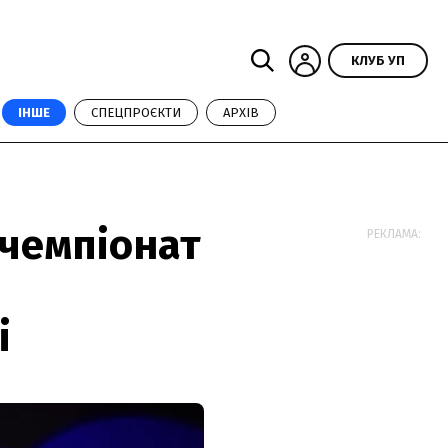
КЛУБ УП
ІНШЕ
СПЕЦПРОЄКТИ
АРХІВ
 чемпіонат
РЕКЛАМА:
і