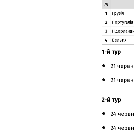
М
1
Грузія
2
Португалія
3
Нідерланд
4
Бельгія
1-й тур
21 черв
21 черв
2-й тур
24 черв
24 черв