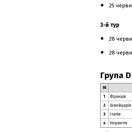
25 черв
3-й тур
28 черв
28 черв
Група D
М
1
Франція
2
Швейцарі
3
Італія
4
Норвегія