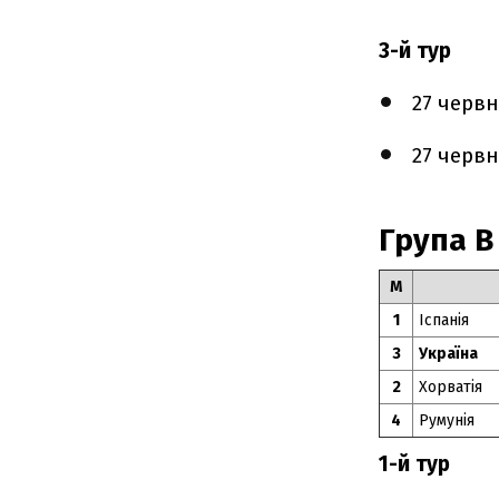
3-й тур
27 черв
27 черв
Група B
М
1
Іспанія
3
Україна
2
Хорватія
4
Румунія
1-й тур