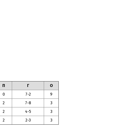
П
Г
О
0
7-2
9
2
7-8
3
2
4-5
3
2
2-3
3