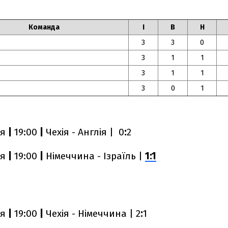
Команда
І
В
Н
3
3
0
3
1
1
3
1
1
3
0
1
ня
|
19:00
|
Чехія - Англія | 0
:
2
ня
|
19:00
|
Німеччина - Ізраїль |
1:1
ня
|
19:00
|
Чехія - Німеччина | 2
:
1