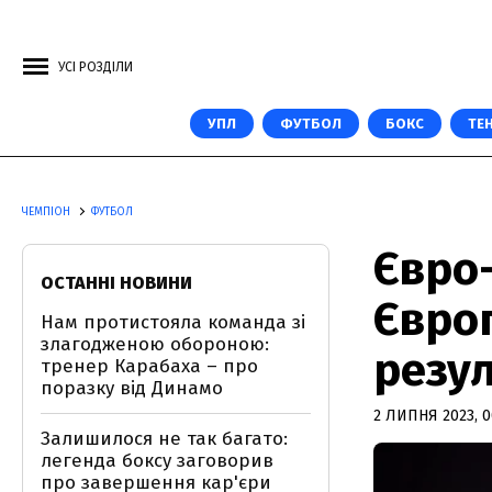
УСІ РОЗДІЛИ
УПЛ
ФУТБОЛ
БОКС
ТЕН
ЧЕМПІОН
ФУТБОЛ
Євро-
ОСТАННІ НОВИНИ
Європ
Нам протистояла команда зі
злагодженою обороною:
резул
тренер Карабаха – про
поразку від Динамо
2 ЛИПНЯ 2023, 0
Залишилося не так багато:
легенда боксу заговорив
про завершення кар'єри