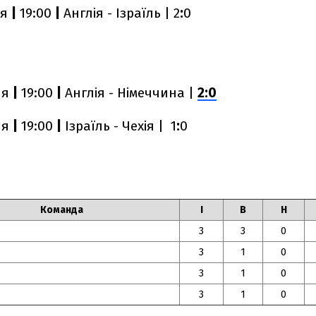
ня
|
19:00
|
Англія - Ізраїль | 2
:
0
ня
|
19:00
|
Англія - Німеччина |
2:0
ня
|
19:00
|
Ізраїль - Чехія | 1
:
0
Команда
І
В
Н
3
3
0
я
3
1
0
3
1
0
3
1
0