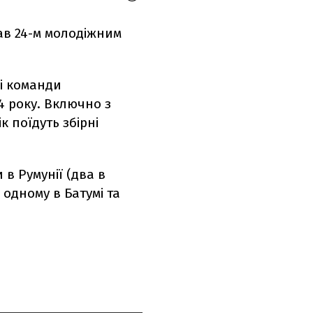
тав 24-м молодіжним
і команди
4 року. Включно з
к поїдуть збірні
 в Румунії (два в
о одному в Батумі та