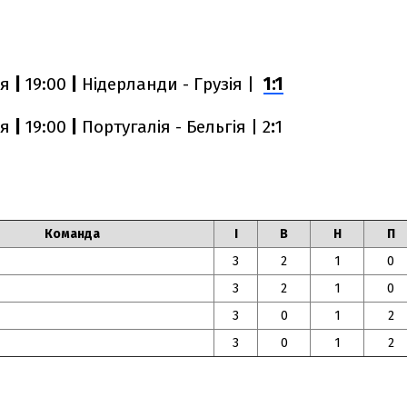
ня
|
19:00
|
Нідерланди - Грузія |
1:1
ня
|
19:00
|
Португалія - Бельгія | 2
:
1
Команда
І
В
Н
П
3
2
1
0
3
2
1
0
3
0
1
2
3
0
1
2