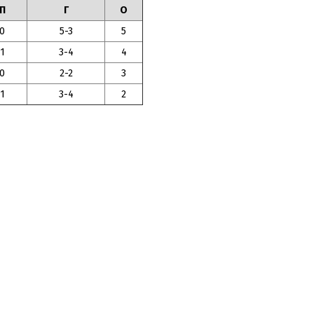
П
Г
О
0
5-3
5
1
3-4
4
0
2-2
3
1
3-4
2