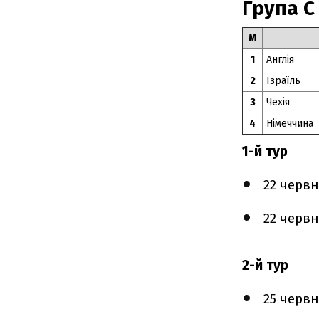
Група C
М
1
Англія
2
Ізраїль
3
Чехія
4
Німеччина
1-й тур
22 черв
22 черв
2-й тур
25 черв