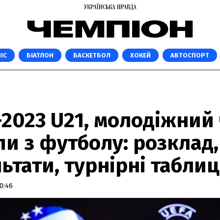
ІС
БІАТЛОН
БАСКЕТБОЛ
ХОКЕЙ
АВТОСПОРТ
2023 U21, молодіжний
и з футболу: розклад,
ьтати, турнірні таблиц
0:46