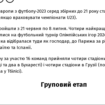
вропи з футболу-2023 серед збірних до 21 року с
- якщо враховувати чемпіонати U23).
ройшли з 21 червня по 8 липня. Чотири найкращ
лися на футбольний турнір Олімпійських ігор 202
ка відібралася туди як господар, до Парижа за рі
аїлю та Іспанії.
ру за участю 16 команд прийняли чотири стадіони
та два в Бухаресті) і чотири стадіони в Грузії (п
а у Тбілісі).
Груповий етап