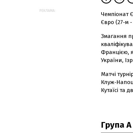
РЕКЛАМА:
Чемпіонат Є
Євро (27-м 
Змагання п
кваліфікува
Францією, я
України, Ізр
Матчі турні
Клуж-Напоці 
Кутаїсі та дв
Група A