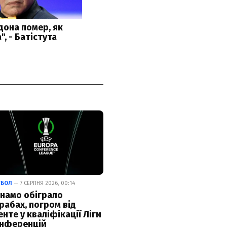
ТБОЛ
— 7 СЕРПНЯ 2026, 00:14
намо обіграло
рабах, погром від
енте у кваліфікації Ліги
нференцій