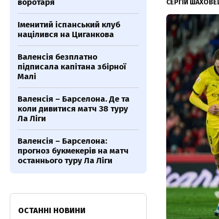
воротаря
СЕРГІЙ ШАХОВ
Іменитий іспанський клуб
націлився на Циганкова
Валенсія безплатно
підписала капітана збірної
Малі
Валенсія – Барселона. Де та
коли дивитися матч 38 туру
Ла Ліги
Валенсія – Барселона:
прогноз букмекерів на матч
останнього туру Ла Ліги
ОСТАННІ НОВИНИ