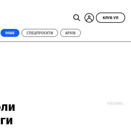
КЛУБ УП
ІНШЕ
СПЕЦПРОЄКТИ
АРХІВ
оли
РЕКЛАМА:
іги