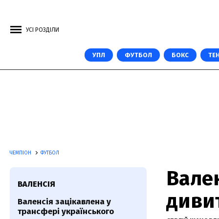
УСІ РОЗДІЛИ
УПЛ
ФУТБОЛ
БОКС
ТЕН
ЧЕМПІОН
ФУТБОЛ
Вален
ВАЛЕНСІЯ
дивит
Валенсія зацікавлена у
трансфері українського