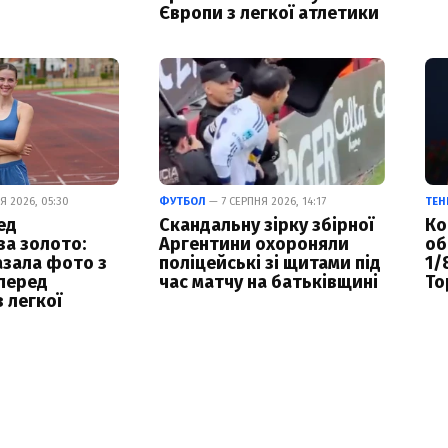
Європи з легкої атлетики
Я 2026, 05:30
ФУТБОЛ
— 7 СЕРПНЯ 2026, 14:17
ТЕН
ед
Скандальну зірку збірної
Ко
а золото:
Аргентини охороняли
об
азала фото з
поліцейські зі щитами під
1/
перед
час матчу на батьківщині
То
 легкої