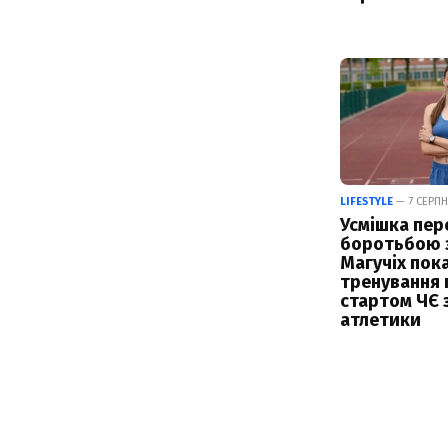
LIFESTYLE
— 7 СЕРПН
Усмішка пер
боротьбою з
Магучіх пок
тренування 
стартом ЧЄ з
атлетики