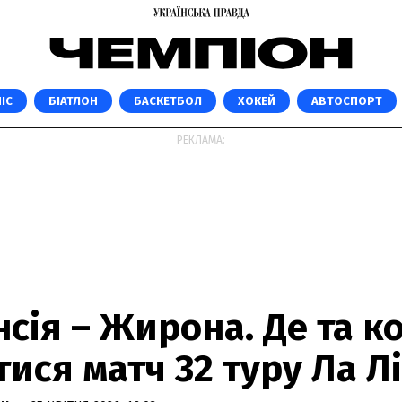
ІС
БІАТЛОН
БАСКЕТБОЛ
ХОКЕЙ
АВТОСПОРТ
РЕКЛАМА:
сія – Жирона. Де та к
ися матч 32 туру Ла Л