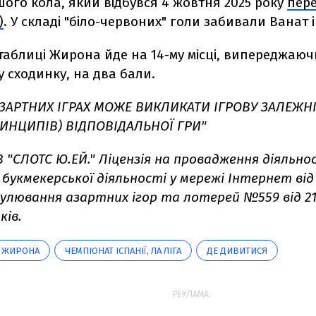
шого кола, який відбувся 4 жовтня 2025 року
пере
)
. У складі "біло-червоних" голи забивали Ванат і
 таблиці Жирона йде на 14-му місці, випереджаюч
ту сходинку, на два бали.
АЗАРТНИХ ІГРАХ МОЖЕ ВИКЛИКАТИ ІГРОВУ ЗАЛЕЖН
ИНЦИПІВ) ВІДПОВІДАЛЬНОЇ ГРИ"
 "СЛОТС Ю.ЕЙ." Ліцензія на провадження діяльнос
букмекерської діяльності у мережі Інтернет від 
егулювання азартних ігор та лотерей №559 від 21.1
ків.
ЖИРОНА
ЧЕМПІОНАТ ІСПАНІЇ, ЛА ЛІГА
ДЕ ДИВИТИСЯ
РЕКЛАМА: