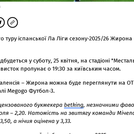
в
го туру іспанської Ла Ліги сезону-2025/26 Жирона 
будеться у суботу, 25 квітня, на стадіоні "Месталь
висток пролунає о 19:30 за київським часом.
аленсія – Жирона можна буде переглянути на O
лі Megogo Футбол-3.
іцензованого букмекера
betking
, незначними фав
оля – 2,20. Натомість на звитягу команди Міче
,50, а нічия оцінена у 3,33.