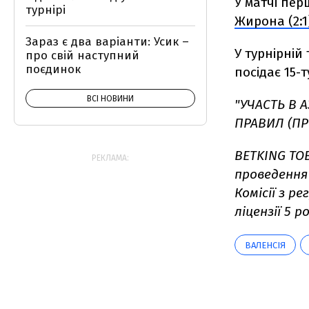
У матчі пер
турнірі
Жирона (2:1
Зараз є два варіанти: Усик –
У турнірній
про свій наступний
поєдинок
посідає 15-
ВСІ НОВИНИ
"УЧАСТЬ В 
ПРАВИЛ (ПР
BETKING ТОВ
РЕКЛАМА:
проведення 
Комісії з р
ліцензії 5 ро
ВАЛЕНСІЯ