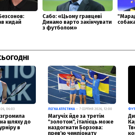
СЬОГОДНІ
26, 06:03
ЛЕГКА АТЛЕТИКА
— 7 СЕРПНЯ 2026, 12:00
ФУ
озгромила
Магучіх йде за третім
Ди
 на шляху до
"золотом", італієць може
Ка
урніру в
наздогнати Борзова:
Тв
прев'ю чемпіонату
ко