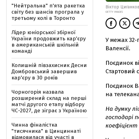
"Нейтральна" п'ята ракетка
Віктор Циганко
світу без шансів програла у
GETTY IMAGES
третьому колі в Торонто
Лідер юніорської збірної
України продовжить кар'єру
У межах 32-
в американській шкільній
Валенсії.
команді
Поєдинок від
Колишній півзахисник Десни
Стартовий с
Домбровський завершив
кар'єру в 30 років
Поєдинок В
Чорногорія назвала
на телекана
розширений склад на перші
матчі другого етапу відбору
На думку л
ЧС-2027, де зіграє з Україною
господарі п
Чинна фіналістка
коефіцієнт 3
"тисячника" в Цинциннаті
відмовилася від участі в