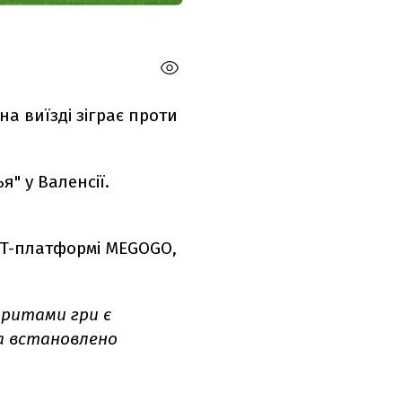
на виїзді зіграє проти
я" у Валенсії.
TT-платформі MEGOGO,
оритами гри є
ла встановлено